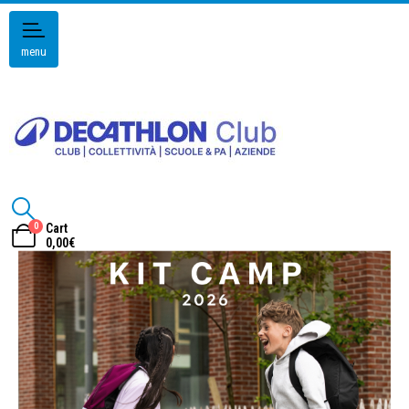
menu
0
Cart
0,00
€