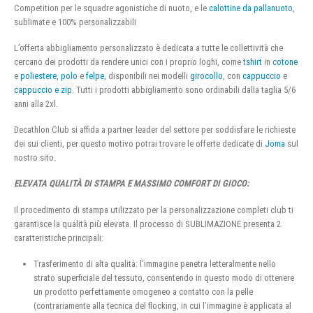
Competition per le squadre agonistiche di nuoto, e le
calottine da pallanuoto
,
sublimate e 100% personalizzabili
L’offerta abbigliamento personalizzato è dedicata a tutte le collettività che
cercano dei prodotti da rendere unici con i proprio loghi, come
tshirt
in
cotone
e
poliestere
,
polo
e
felpe
, disponibili nei modelli
girocollo
, con
cappuccio
e
cappuccio e zip
. Tutti i prodotti abbigliamento sono ordinabili dalla taglia 5/6
anni alla 2xl.
Decathlon Club si affida a partner leader del settore per soddisfare le richieste
dei sui clienti, per questo motivo potrai trovare le offerte dedicate di
Joma
sul
nostro sito.
ELEVATA QUALITÀ DI STAMPA E MASSIMO COMFORT DI GIOCO:
Il procedimento di stampa utilizzato per la personalizzazione completi club ti
garantisce la qualità più elevata. Il processo di SUBLIMAZIONE presenta 2
caratteristiche principali:
Trasferimento di alta qualità: l’immagine penetra letteralmente nello
strato superficiale del tessuto, consentendo in questo modo di ottenere
un prodotto perfettamente omogeneo a contatto con la pelle
(contrariamente alla tecnica del flocking, in cui l’immagine è applicata al