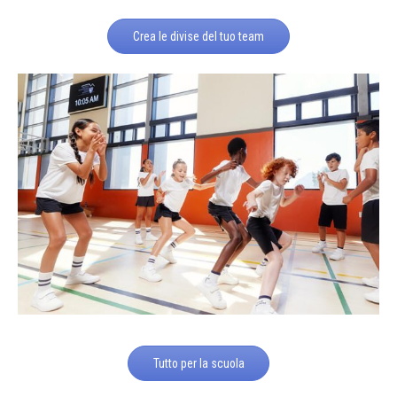
Crea le divise del tuo team
Tutto per la scuola