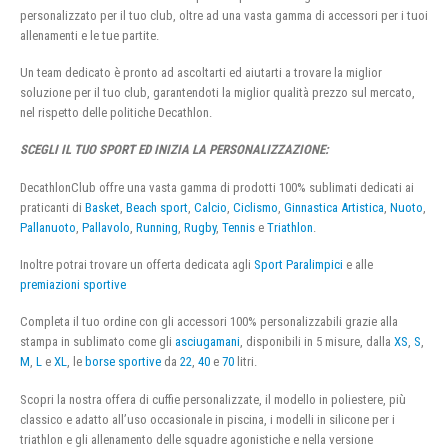
personalizzato per il tuo club, oltre ad una vasta gamma di accessori per i tuoi
allenamenti e le tue partite.
Un team dedicato è pronto ad ascoltarti ed aiutarti a trovare la miglior
soluzione per il tuo club, garantendoti la miglior qualità prezzo sul mercato,
nel rispetto delle politiche Decathlon.
SCEGLI IL TUO SPORT ED INIZIA LA PERSONALIZZAZIONE:
DecathlonClub offre una vasta gamma di prodotti 100% sublimati dedicati ai
praticanti di
Basket
,
Beach sport
,
Calcio
,
Ciclismo
,
Ginnastica Artistica
,
Nuoto
,
Pallanuoto
,
Pallavolo
,
Running
,
Rugby
,
Tennis
e
Triathlon
.
Inoltre potrai trovare un offerta dedicata agli
Sport Paralimpici
e alle
premiazioni sportive
Completa il tuo ordine con gli accessori 100% personalizzabili grazie alla
stampa in sublimato come gli
asciugamani
, disponibili in 5 misure, dalla
XS
,
S
,
M
,
L
e
XL
, le
borse sportive
da
22
,
40
e
70
litri.
Scopri la nostra offera di cuffie personalizzate, il modello in poliestere, più
classico e adatto all’uso occasionale in piscina, i modelli in silicone per i
triathlon e gli allenamento delle squadre agonistiche e nella versione