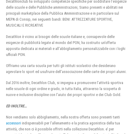
Decathlonclub ha sviluppato competenze specifiche per soddisfare l’esigenze
delle scuole e delle Pubbliche amministrazioni, Siamo presenti e abilitati nei
principali marketplace della Pubblica Amministrazione e in particolare sul
MEPA di Consip, nei seguenti bandi: BENI: ATTREZZATURE SPORTIVE,
MUSICALI E RICREATIVE
Decathlon è vicino ai bisogni delle scuole italiane e, consapevole delle
esigenze di pubblicità legate al mondo del PON, ha costruito un’offerta
apposita dedicata ai materiali e all’abbigliamento personalizzabile con i loghi
ufficiali PON.
Offriamo una carta scuola per tutti gli istituti scolastici che desiderano
agevolare lo sport ed usufruire dell’associazione delle carte dei propri alunni.
Dal 2016 inoltre, Decathlon Club, si impegna a promuovere l’attività sportiva
nelle scuole di ogni ordine e grado, in tutta Italia, attraverso la scoperta di
nuove e inclusive discipline con l’aiuto dei propri sportivi e dei Club Gold.
ED INOLTRE…
Non vendiamo solo abbigliamento, nella nostra offerta sono presenti tanti
accessori
indispensabili per l’allenamento e la pratica agonistica della tua
attività, che non ci è possibile offrirti nella collezione Decathlon. e’ per