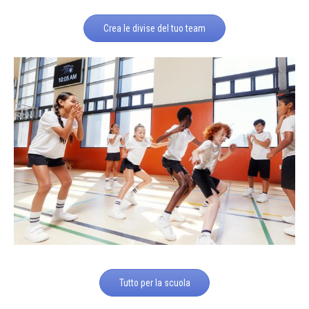
Crea le divise del tuo team
Tutto per la scuola