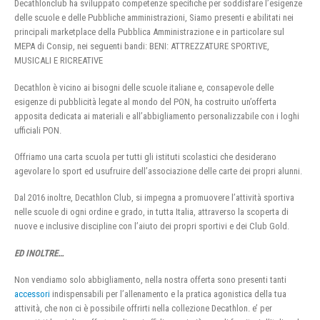
Decathlonclub ha sviluppato competenze specifiche per soddisfare l’esigenze
delle scuole e delle Pubbliche amministrazioni, Siamo presenti e abilitati nei
principali marketplace della Pubblica Amministrazione e in particolare sul
MEPA di Consip, nei seguenti bandi: BENI: ATTREZZATURE SPORTIVE,
MUSICALI E RICREATIVE
Decathlon è vicino ai bisogni delle scuole italiane e, consapevole delle
esigenze di pubblicità legate al mondo del PON, ha costruito un’offerta
apposita dedicata ai materiali e all’abbigliamento personalizzabile con i loghi
ufficiali PON.
Offriamo una carta scuola per tutti gli istituti scolastici che desiderano
agevolare lo sport ed usufruire dell’associazione delle carte dei propri alunni.
Dal 2016 inoltre, Decathlon Club, si impegna a promuovere l’attività sportiva
nelle scuole di ogni ordine e grado, in tutta Italia, attraverso la scoperta di
nuove e inclusive discipline con l’aiuto dei propri sportivi e dei Club Gold.
ED INOLTRE…
Non vendiamo solo abbigliamento, nella nostra offerta sono presenti tanti
accessori
indispensabili per l’allenamento e la pratica agonistica della tua
attività, che non ci è possibile offrirti nella collezione Decathlon. e’ per