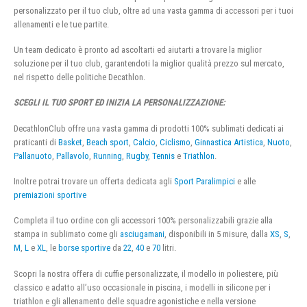
personalizzato per il tuo club, oltre ad una vasta gamma di accessori per i tuoi
allenamenti e le tue partite.
Un team dedicato è pronto ad ascoltarti ed aiutarti a trovare la miglior
soluzione per il tuo club, garantendoti la miglior qualità prezzo sul mercato,
nel rispetto delle politiche Decathlon.
SCEGLI IL TUO SPORT ED INIZIA LA PERSONALIZZAZIONE:
DecathlonClub offre una vasta gamma di prodotti 100% sublimati dedicati ai
praticanti di
Basket
,
Beach sport
,
Calcio
,
Ciclismo
,
Ginnastica Artistica
,
Nuoto
,
Pallanuoto
,
Pallavolo
,
Running
,
Rugby
,
Tennis
e
Triathlon
.
Inoltre potrai trovare un offerta dedicata agli
Sport Paralimpici
e alle
premiazioni sportive
Completa il tuo ordine con gli accessori 100% personalizzabili grazie alla
stampa in sublimato come gli
asciugamani
, disponibili in 5 misure, dalla
XS
,
S
,
M
,
L
e
XL
, le
borse sportive
da
22
,
40
e
70
litri.
Scopri la nostra offera di cuffie personalizzate, il modello in poliestere, più
classico e adatto all’uso occasionale in piscina, i modelli in silicone per i
triathlon e gli allenamento delle squadre agonistiche e nella versione