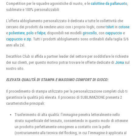
Competition per le squadre agonistiche di nuoto, e le
calottine da pallanuoto
,
sublimate e 100% personalizzabili
L’offerta abbigliamento personalizzato è dedicata a tutte le collettività che
cercano dei prodotti da rendere unici con i proprio loghi, come
tshirt
in
cotone
e
poliestere
,
polo
e
felpe
, disponibili nei modelli
girocollo
, con
cappuccio
e
cappuccio e zip
. Tutti i prodotti abbigliamento sono ordinabili dalla taglia 5/6
anni alla 2xl.
Decathlon Club si affida a partner leader del settore per soddisfare le richieste
dei sui clienti, per questo motivo potrai trovare le offerte dedicate di
Joma
sul
nostro sito.
ELEVATA QUALITÀ DI STAMPA E MASSIMO COMFORT DI GIOCO:
Il procedimento di stampa utilizzato per la personalizzazione completi club ti
garantisce la qualità più elevata. Il processo di SUBLIMAZIONE presenta 2
caratteristiche principali:
Trasferimento di alta qualità: l’immagine penetra letteralmente nello
strato superficiale del tessuto, consentendo in questo modo di ottenere
un prodotto perfettamente omogeneo a contatto con la pelle
(contrariamente alla tecnica del flocking, in cui l’immagine è applicata al