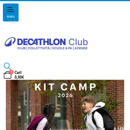
menu
0
Cart
0,00
€