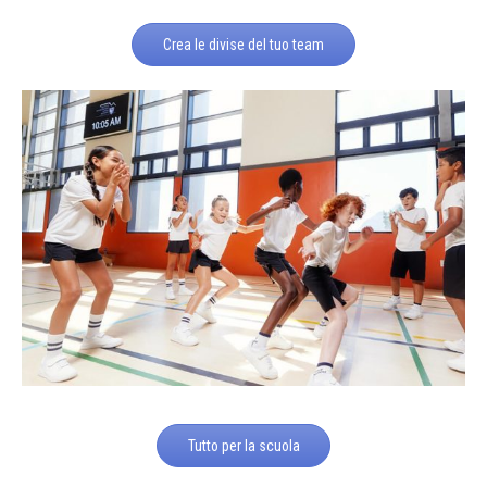
Crea le divise del tuo team
Tutto per la scuola