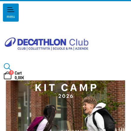
menu
0
Cart
0,00
€