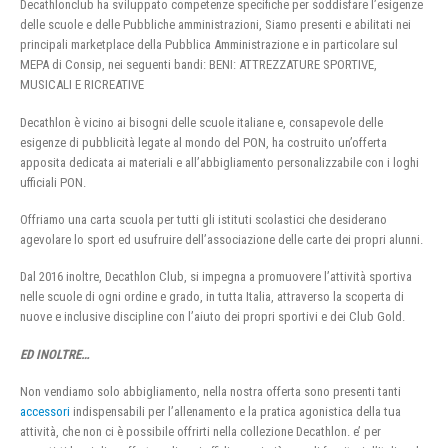
Decathlonclub ha sviluppato competenze specifiche per soddisfare l’esigenze
delle scuole e delle Pubbliche amministrazioni, Siamo presenti e abilitati nei
principali marketplace della Pubblica Amministrazione e in particolare sul
MEPA di Consip, nei seguenti bandi: BENI: ATTREZZATURE SPORTIVE,
MUSICALI E RICREATIVE
Decathlon è vicino ai bisogni delle scuole italiane e, consapevole delle
esigenze di pubblicità legate al mondo del PON, ha costruito un’offerta
apposita dedicata ai materiali e all’abbigliamento personalizzabile con i loghi
ufficiali PON.
Offriamo una carta scuola per tutti gli istituti scolastici che desiderano
agevolare lo sport ed usufruire dell’associazione delle carte dei propri alunni.
Dal 2016 inoltre, Decathlon Club, si impegna a promuovere l’attività sportiva
nelle scuole di ogni ordine e grado, in tutta Italia, attraverso la scoperta di
nuove e inclusive discipline con l’aiuto dei propri sportivi e dei Club Gold.
ED INOLTRE…
Non vendiamo solo abbigliamento, nella nostra offerta sono presenti tanti
accessori
indispensabili per l’allenamento e la pratica agonistica della tua
attività, che non ci è possibile offrirti nella collezione Decathlon. e’ per