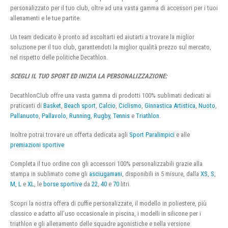
personalizzato per il tuo club, oltre ad una vasta gamma di accessori per i tuoi
allenamenti e le tue partite.
Un team dedicato è pronto ad ascoltarti ed aiutarti a trovare la miglior
soluzione per il tuo club, garantendoti la miglior qualità prezzo sul mercato,
nel rispetto delle politiche Decathlon.
SCEGLI IL TUO SPORT ED INIZIA LA PERSONALIZZAZIONE:
DecathlonClub offre una vasta gamma di prodotti 100% sublimati dedicati ai
praticanti di
Basket
,
Beach sport
,
Calcio
,
Ciclismo
,
Ginnastica Artistica
,
Nuoto
,
Pallanuoto
,
Pallavolo
,
Running
,
Rugby
,
Tennis
e
Triathlon
.
Inoltre potrai trovare un offerta dedicata agli
Sport Paralimpici
e alle
premiazioni sportive
Completa il tuo ordine con gli accessori 100% personalizzabili grazie alla
stampa in sublimato come gli
asciugamani
, disponibili in 5 misure, dalla
XS
,
S
,
M
,
L
e
XL
, le
borse sportive
da
22
,
40
e
70
litri.
Scopri la nostra offera di cuffie personalizzate, il modello in poliestere, più
classico e adatto all’uso occasionale in piscina, i modelli in silicone per i
triathlon e gli allenamento delle squadre agonistiche e nella versione