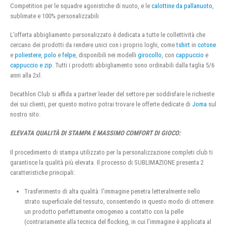
Competition per le squadre agonistiche di nuoto, e le
calottine da pallanuoto
,
sublimate e 100% personalizzabili
L’offerta abbigliamento personalizzato è dedicata a tutte le collettività che
cercano dei prodotti da rendere unici con i proprio loghi, come
tshirt
in
cotone
e
poliestere
,
polo
e
felpe
, disponibili nei modelli
girocollo
, con
cappuccio
e
cappuccio e zip
. Tutti i prodotti abbigliamento sono ordinabili dalla taglia 5/6
anni alla 2xl.
Decathlon Club si affida a partner leader del settore per soddisfare le richieste
dei sui clienti, per questo motivo potrai trovare le offerte dedicate di
Joma
sul
nostro sito.
ELEVATA QUALITÀ DI STAMPA E MASSIMO COMFORT DI GIOCO:
Il procedimento di stampa utilizzato per la personalizzazione completi club ti
garantisce la qualità più elevata. Il processo di SUBLIMAZIONE presenta 2
caratteristiche principali:
Trasferimento di alta qualità: l’immagine penetra letteralmente nello
strato superficiale del tessuto, consentendo in questo modo di ottenere
un prodotto perfettamente omogeneo a contatto con la pelle
(contrariamente alla tecnica del flocking, in cui l’immagine è applicata al