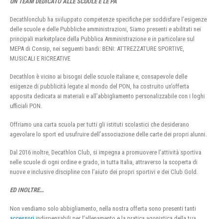
UN TEAM DEDICATO ALLE SCUOLE E LE PA
Decathlonclub ha sviluppato competenze specifiche per soddisfare l’esigenze
delle scuole e delle Pubbliche amministrazioni, Siamo presenti e abilitati nei
principali marketplace della Pubblica Amministrazione e in particolare sul
MEPA di Consip, nei seguenti bandi: BENI: ATTREZZATURE SPORTIVE,
MUSICALI E RICREATIVE
Decathlon è vicino ai bisogni delle scuole italiane e, consapevole delle
esigenze di pubblicità legate al mondo del PON, ha costruito un’offerta
apposita dedicata ai materiali e all’abbigliamento personalizzabile con i loghi
ufficiali PON.
Offriamo una carta scuola per tutti gli istituti scolastici che desiderano
agevolare lo sport ed usufruire dell’associazione delle carte dei propri alunni.
Dal 2016 inoltre, Decathlon Club, si impegna a promuovere l’attività sportiva
nelle scuole di ogni ordine e grado, in tutta Italia, attraverso la scoperta di
nuove e inclusive discipline con l’aiuto dei propri sportivi e dei Club Gold.
ED INOLTRE…
Non vendiamo solo abbigliamento, nella nostra offerta sono presenti tanti
accessori
indispensabili per l’allenamento e la pratica agonistica della tua