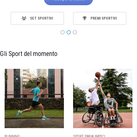
SET SPORTIVI
PREMI SPORTIVI
Gli Sport del momento
RT PARALIMPICI
CALCIO
BA