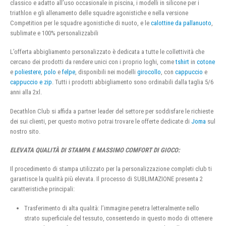
classico e adatto all’uso occasionale in piscina, i modelli in silicone per i
triathlon e gli allenamento delle squadre agonistiche e nella versione
Competition per le squadre agonistiche di nuoto, e le
calottine da pallanuoto
,
sublimate e 100% personalizzabili
L’offerta abbigliamento personalizzato è dedicata a tutte le collettività che
cercano dei prodotti da rendere unici con i proprio loghi, come
tshirt
in
cotone
e
poliestere
,
polo
e
felpe
, disponibili nei modelli
girocollo
, con
cappuccio
e
cappuccio e zip
. Tutti i prodotti abbigliamento sono ordinabili dalla taglia 5/6
anni alla 2xl.
Decathlon Club si affida a partner leader del settore per soddisfare le richieste
dei sui clienti, per questo motivo potrai trovare le offerte dedicate di
Joma
sul
nostro sito.
ELEVATA QUALITÀ DI STAMPA E MASSIMO COMFORT DI GIOCO:
Il procedimento di stampa utilizzato per la personalizzazione completi club ti
garantisce la qualità più elevata. Il processo di SUBLIMAZIONE presenta 2
caratteristiche principali:
Trasferimento di alta qualità: l’immagine penetra letteralmente nello
strato superficiale del tessuto, consentendo in questo modo di ottenere