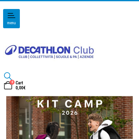
menu
0
Cart
0,00
€