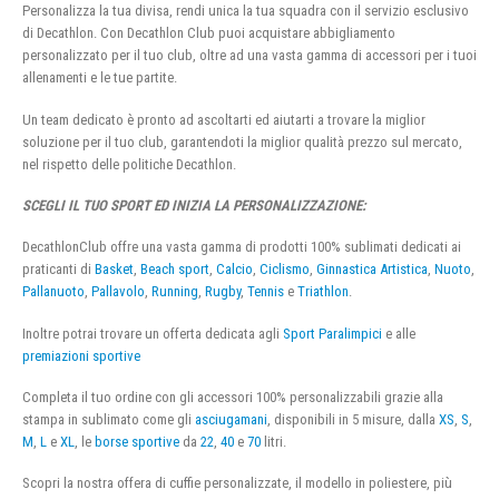
Personalizza la tua divisa, rendi unica la tua squadra con il servizio esclusivo
di Decathlon. Con Decathlon Club puoi acquistare abbigliamento
personalizzato per il tuo club, oltre ad una vasta gamma di accessori per i tuoi
allenamenti e le tue partite.
Un team dedicato è pronto ad ascoltarti ed aiutarti a trovare la miglior
soluzione per il tuo club, garantendoti la miglior qualità prezzo sul mercato,
nel rispetto delle politiche Decathlon.
SCEGLI IL TUO SPORT ED INIZIA LA PERSONALIZZAZIONE:
DecathlonClub offre una vasta gamma di prodotti 100% sublimati dedicati ai
praticanti di
Basket
,
Beach sport
,
Calcio
,
Ciclismo
,
Ginnastica Artistica
,
Nuoto
,
Pallanuoto
,
Pallavolo
,
Running
,
Rugby
,
Tennis
e
Triathlon
.
Inoltre potrai trovare un offerta dedicata agli
Sport Paralimpici
e alle
premiazioni sportive
Completa il tuo ordine con gli accessori 100% personalizzabili grazie alla
stampa in sublimato come gli
asciugamani
, disponibili in 5 misure, dalla
XS
,
S
,
M
,
L
e
XL
, le
borse sportive
da
22
,
40
e
70
litri.
Scopri la nostra offera di cuffie personalizzate, il modello in poliestere, più