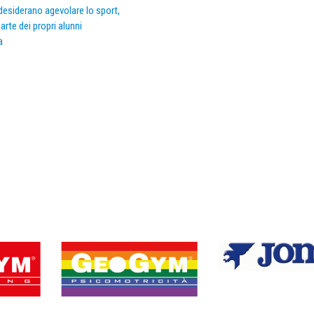
e desiderano agevolare lo sport,
arte dei propri alunni
a