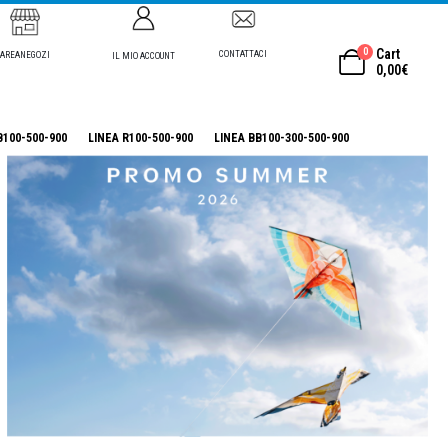
0
Cart
CONTATTACI
AREANEGOZI
IL MIO ACCOUNT
0,00
€
B100-500-900
LINEA R100-500-900
LINEA BB100-300-500-900