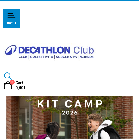
menu
0
Cart
0,00
€