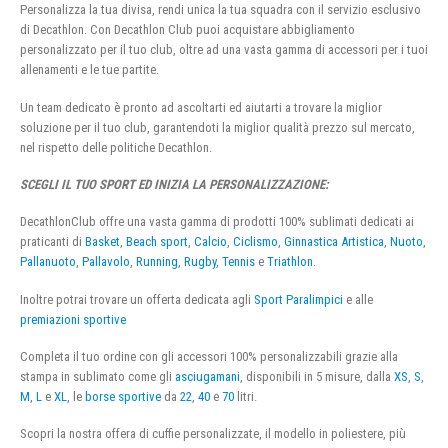
Personalizza la tua divisa, rendi unica la tua squadra con il servizio esclusivo
di Decathlon. Con Decathlon Club puoi acquistare abbigliamento
personalizzato per il tuo club, oltre ad una vasta gamma di accessori per i tuoi
allenamenti e le tue partite.
Un team dedicato è pronto ad ascoltarti ed aiutarti a trovare la miglior
soluzione per il tuo club, garantendoti la miglior qualità prezzo sul mercato,
nel rispetto delle politiche Decathlon.
SCEGLI IL TUO SPORT ED INIZIA LA PERSONALIZZAZIONE:
DecathlonClub offre una vasta gamma di prodotti 100% sublimati dedicati ai
praticanti di
Basket
,
Beach sport
,
Calcio
,
Ciclismo
,
Ginnastica Artistica
,
Nuoto
,
Pallanuoto
,
Pallavolo
,
Running
,
Rugby
,
Tennis
e
Triathlon
.
Inoltre potrai trovare un offerta dedicata agli
Sport Paralimpici
e alle
premiazioni sportive
Completa il tuo ordine con gli accessori 100% personalizzabili grazie alla
stampa in sublimato come gli
asciugamani
, disponibili in 5 misure, dalla
XS
,
S
,
M
,
L
e
XL
, le
borse sportive
da
22
,
40
e
70
litri.
Scopri la nostra offera di cuffie personalizzate, il modello in poliestere, più