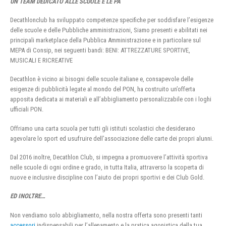
UN TEAM DEDICATO ALLE SCUOLE E LE PA
Decathlonclub ha sviluppato competenze specifiche per soddisfare l’esigenze
delle scuole e delle Pubbliche amministrazioni, Siamo presenti e abilitati nei
principali marketplace della Pubblica Amministrazione e in particolare sul
MEPA di Consip, nei seguenti bandi: BENI: ATTREZZATURE SPORTIVE,
MUSICALI E RICREATIVE
Decathlon è vicino ai bisogni delle scuole italiane e, consapevole delle
esigenze di pubblicità legate al mondo del PON, ha costruito un’offerta
apposita dedicata ai materiali e all’abbigliamento personalizzabile con i loghi
ufficiali PON.
Offriamo una carta scuola per tutti gli istituti scolastici che desiderano
agevolare lo sport ed usufruire dell’associazione delle carte dei propri alunni.
Dal 2016 inoltre, Decathlon Club, si impegna a promuovere l’attività sportiva
nelle scuole di ogni ordine e grado, in tutta Italia, attraverso la scoperta di
nuove e inclusive discipline con l’aiuto dei propri sportivi e dei Club Gold.
ED INOLTRE…
Non vendiamo solo abbigliamento, nella nostra offerta sono presenti tanti
accessori
indispensabili per l’allenamento e la pratica agonistica della tua