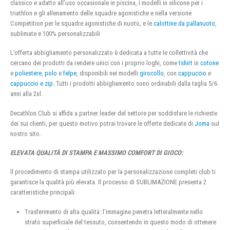
classico e adatto all’uso occasionale in piscina, i modelli in silicone per i
triathlon e gli allenamento delle squadre agonistiche e nella versione
Competition per le squadre agonistiche di nuoto, e le
calottine da pallanuoto
,
sublimate e 100% personalizzabili
L’offerta abbigliamento personalizzato è dedicata a tutte le collettività che
cercano dei prodotti da rendere unici con i proprio loghi, come
tshirt
in
cotone
e
poliestere
,
polo
e
felpe
, disponibili nei modelli
girocollo
, con
cappuccio
e
cappuccio e zip
. Tutti i prodotti abbigliamento sono ordinabili dalla taglia 5/6
anni alla 2xl.
Decathlon Club si affida a partner leader del settore per soddisfare le richieste
dei sui clienti, per questo motivo potrai trovare le offerte dedicate di
Joma
sul
nostro sito.
ELEVATA QUALITÀ DI STAMPA E MASSIMO COMFORT DI GIOCO:
Il procedimento di stampa utilizzato per la personalizzazione completi club ti
garantisce la qualità più elevata. Il processo di SUBLIMAZIONE presenta 2
caratteristiche principali:
Trasferimento di alta qualità: l’immagine penetra letteralmente nello
strato superficiale del tessuto, consentendo in questo modo di ottenere