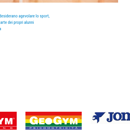
e desiderano agevolare lo sport,
arte dei propri alunni
a