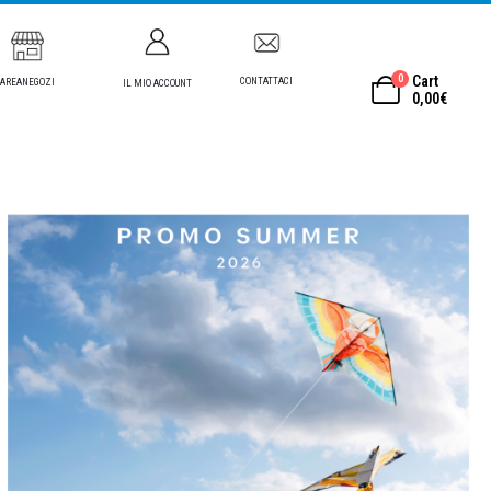
0
Cart
CONTATTACI
AREANEGOZI
IL MIO ACCOUNT
0,00
€