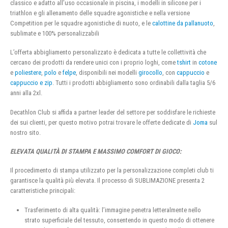
classico e adatto all’uso occasionale in piscina, i modelli in silicone per i
triathlon e gli allenamento delle squadre agonistiche e nella versione
Competition per le squadre agonistiche di nuoto, e le
calottine da pallanuoto
,
sublimate e 100% personalizzabili
L’offerta abbigliamento personalizzato è dedicata a tutte le collettività che
cercano dei prodotti da rendere unici con i proprio loghi, come
tshirt
in
cotone
e
poliestere
,
polo
e
felpe
, disponibili nei modelli
girocollo
, con
cappuccio
e
cappuccio e zip
. Tutti i prodotti abbigliamento sono ordinabili dalla taglia 5/6
anni alla 2xl.
Decathlon Club si affida a partner leader del settore per soddisfare le richieste
dei sui clienti, per questo motivo potrai trovare le offerte dedicate di
Joma
sul
nostro sito.
ELEVATA QUALITÀ DI STAMPA E MASSIMO COMFORT DI GIOCO:
Il procedimento di stampa utilizzato per la personalizzazione completi club ti
garantisce la qualità più elevata. Il processo di SUBLIMAZIONE presenta 2
caratteristiche principali:
Trasferimento di alta qualità: l’immagine penetra letteralmente nello
strato superficiale del tessuto, consentendo in questo modo di ottenere