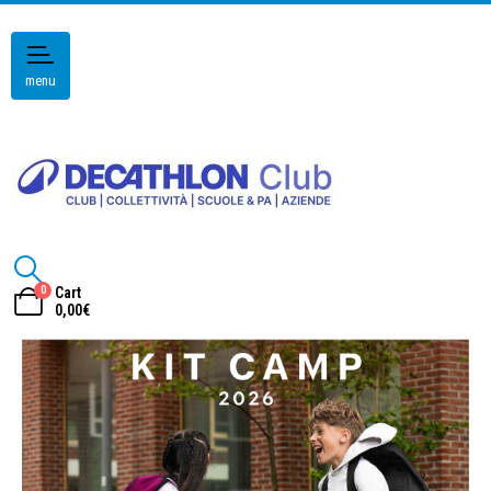
menu
0
Cart
0,00
€