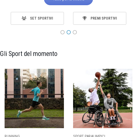
SET SPORTIVI
PREMI SPORTIVI
Gli Sport del momento
ALIMPICI
CALCIO
BASKET