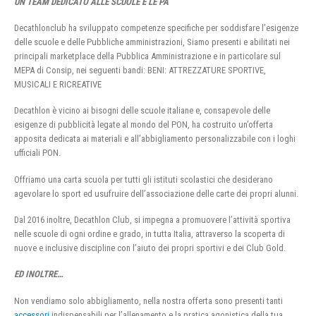
UN TEAM DEDICATO ALLE SCUOLE E LE PA
Decathlonclub ha sviluppato competenze specifiche per soddisfare l’esigenze
delle scuole e delle Pubbliche amministrazioni, Siamo presenti e abilitati nei
principali marketplace della Pubblica Amministrazione e in particolare sul
MEPA di Consip, nei seguenti bandi: BENI: ATTREZZATURE SPORTIVE,
MUSICALI E RICREATIVE
Decathlon è vicino ai bisogni delle scuole italiane e, consapevole delle
esigenze di pubblicità legate al mondo del PON, ha costruito un’offerta
apposita dedicata ai materiali e all’abbigliamento personalizzabile con i loghi
ufficiali PON.
Offriamo una carta scuola per tutti gli istituti scolastici che desiderano
agevolare lo sport ed usufruire dell’associazione delle carte dei propri alunni.
Dal 2016 inoltre, Decathlon Club, si impegna a promuovere l’attività sportiva
nelle scuole di ogni ordine e grado, in tutta Italia, attraverso la scoperta di
nuove e inclusive discipline con l’aiuto dei propri sportivi e dei Club Gold.
ED INOLTRE…
Non vendiamo solo abbigliamento, nella nostra offerta sono presenti tanti
accessori
indispensabili per l’allenamento e la pratica agonistica della tua