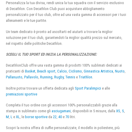
Personalizza la tua divisa, rendi unica la tua squadra con il servizio esclusivo
di Decathlon. Con Decathlon Club puoi acquistare abbigliamento
personalizzato per il tuo club, oltre ad una vasta gamma di accessori per i tuoi
allenamenti e le tue partite.
Un team dedicato è pronto ad ascoltarti ed aiutarti a trovare la miglior
soluzione per il tuo club, garantendoti la miglior qualità prezzo sul mercato,
nel rispetto delle politiche Decathlon.
SCEGLI IL TUO SPORT ED INIZIA LA PERSONALIZZAZIONE:
DecathlonClub offre una vasta gamma di prodotti 100% sublimati dedicati ai
praticanti di
Basket
,
Beach sport
,
Calcio
,
Ciclismo
,
Ginnastica Artistica
,
Nuoto
,
Pallanuoto
,
Pallavolo
,
Running
,
Rugby
,
Tennis
e
Triathlon
.
Inoltre potrai trovare un offerta dedicata agli
Sport Paralimpici
e alle
premiazioni sportive
Completa il tuo ordine con gli accessori 100% personalizzabili grazie alla
stampa in sublimato come gli
asciugamani
, disponibili in 5 misure, dalla
XS
,
S
,
M
,
L
e
XL
, le
borse sportive
da
22
,
40
e
70
litri.
Scopri la nostra offera di cuffie personalizzate, il modello in poliestere, più