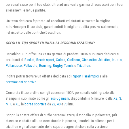
personalizzato per il tuo club, oltre ad una vasta gamma di accessori per i tuoi
allenamenti e le tue partite.
Un team dedicato è pronto ad ascoltarti ed aiutarti a trovare la miglior
soluzione per il tuo club, garantendoti la miglior qualità prezzo sul mercato,
nel rispetto delle politiche Decathlon.
SCEGLI IL TUO SPORT ED INIZIA LA PERSONALIZZAZIONE:
DecathlonClub offre una vasta gamma di prodotti 100% sublimati dedicati ai
praticanti di
Basket
,
Beach sport
,
Calcio
,
Ciclismo
,
Ginnastica Artistica
,
Nuoto
,
Pallanuoto
,
Pallavolo
,
Running
,
Rugby
,
Tennis
e
Triathlon
.
Inoltre potrai trovare un offerta dedicata agli
Sport Paralimpici
e alle
premiazioni sportive
Completa il tuo ordine con gli accessori 100% personalizzabili grazie alla
stampa in sublimato come gli
asciugamani
, disponibili in 5 misure, dalla
XS
,
S
,
M
,
L
e
XL
, le
borse sportive
da
22
,
40
e
70
litri.
Scopri la nostra offera di cuffie personalizzate, il modello in poliestere, più
classico e adatto all’uso occasionale in piscina, i modelli in silicone per i
triathlon e gli allenamento delle squadre agonistiche e nella versione