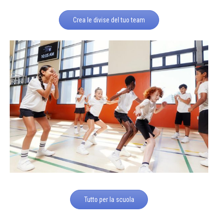
Crea le divise del tuo team
Tutto per la scuola