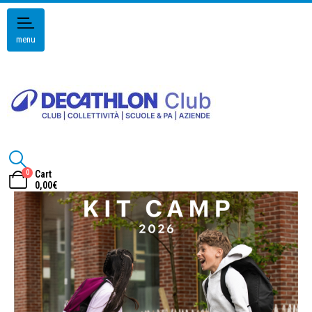
menu
0
Cart
0,00
€