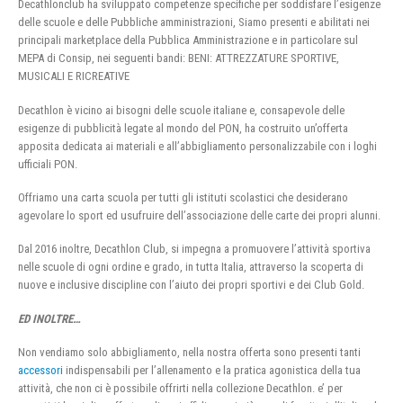
Decathlonclub ha sviluppato competenze specifiche per soddisfare l’esigenze
delle scuole e delle Pubbliche amministrazioni, Siamo presenti e abilitati nei
principali marketplace della Pubblica Amministrazione e in particolare sul
MEPA di Consip, nei seguenti bandi: BENI: ATTREZZATURE SPORTIVE,
MUSICALI E RICREATIVE
Decathlon è vicino ai bisogni delle scuole italiane e, consapevole delle
esigenze di pubblicità legate al mondo del PON, ha costruito un’offerta
apposita dedicata ai materiali e all’abbigliamento personalizzabile con i loghi
ufficiali PON.
Offriamo una carta scuola per tutti gli istituti scolastici che desiderano
agevolare lo sport ed usufruire dell’associazione delle carte dei propri alunni.
Dal 2016 inoltre, Decathlon Club, si impegna a promuovere l’attività sportiva
nelle scuole di ogni ordine e grado, in tutta Italia, attraverso la scoperta di
nuove e inclusive discipline con l’aiuto dei propri sportivi e dei Club Gold.
ED INOLTRE…
Non vendiamo solo abbigliamento, nella nostra offerta sono presenti tanti
accessori
indispensabili per l’allenamento e la pratica agonistica della tua
attività, che non ci è possibile offrirti nella collezione Decathlon. e’ per