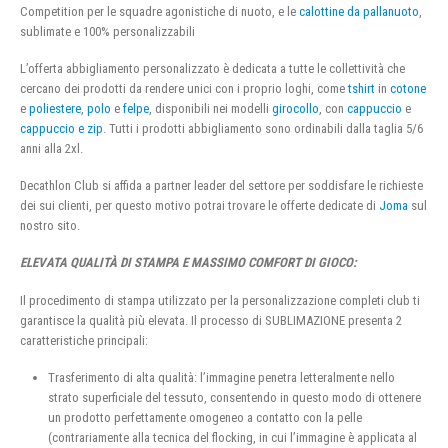
Competition per le squadre agonistiche di nuoto, e le
calottine da pallanuoto
,
sublimate e 100% personalizzabili
L’offerta abbigliamento personalizzato è dedicata a tutte le collettività che
cercano dei prodotti da rendere unici con i proprio loghi, come
tshirt
in
cotone
e
poliestere
,
polo
e
felpe
, disponibili nei modelli
girocollo
, con
cappuccio
e
cappuccio e zip
. Tutti i prodotti abbigliamento sono ordinabili dalla taglia 5/6
anni alla 2xl.
Decathlon Club si affida a partner leader del settore per soddisfare le richieste
dei sui clienti, per questo motivo potrai trovare le offerte dedicate di
Joma
sul
nostro sito.
ELEVATA QUALITÀ DI STAMPA E MASSIMO COMFORT DI GIOCO:
Il procedimento di stampa utilizzato per la personalizzazione completi club ti
garantisce la qualità più elevata. Il processo di SUBLIMAZIONE presenta 2
caratteristiche principali:
Trasferimento di alta qualità: l’immagine penetra letteralmente nello
strato superficiale del tessuto, consentendo in questo modo di ottenere
un prodotto perfettamente omogeneo a contatto con la pelle
(contrariamente alla tecnica del flocking, in cui l’immagine è applicata al