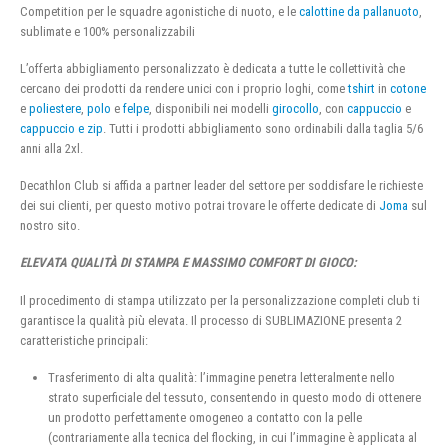
Competition per le squadre agonistiche di nuoto, e le
calottine da pallanuoto
,
sublimate e 100% personalizzabili
L’offerta abbigliamento personalizzato è dedicata a tutte le collettività che
cercano dei prodotti da rendere unici con i proprio loghi, come
tshirt
in
cotone
e
poliestere
,
polo
e
felpe
, disponibili nei modelli
girocollo
, con
cappuccio
e
cappuccio e zip
. Tutti i prodotti abbigliamento sono ordinabili dalla taglia 5/6
anni alla 2xl.
Decathlon Club si affida a partner leader del settore per soddisfare le richieste
dei sui clienti, per questo motivo potrai trovare le offerte dedicate di
Joma
sul
nostro sito.
ELEVATA QUALITÀ DI STAMPA E MASSIMO COMFORT DI GIOCO:
Il procedimento di stampa utilizzato per la personalizzazione completi club ti
garantisce la qualità più elevata. Il processo di SUBLIMAZIONE presenta 2
caratteristiche principali:
Trasferimento di alta qualità: l’immagine penetra letteralmente nello
strato superficiale del tessuto, consentendo in questo modo di ottenere
un prodotto perfettamente omogeneo a contatto con la pelle
(contrariamente alla tecnica del flocking, in cui l’immagine è applicata al