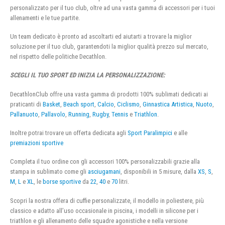
personalizzato per il tuo club, oltre ad una vasta gamma di accessori per i tuoi
allenamenti e le tue partite.
Un team dedicato è pronto ad ascoltarti ed aiutarti a trovare la miglior
soluzione per il tuo club, garantendoti la miglior qualità prezzo sul mercato,
nel rispetto delle politiche Decathlon.
SCEGLI IL TUO SPORT ED INIZIA LA PERSONALIZZAZIONE:
DecathlonClub offre una vasta gamma di prodotti 100% sublimati dedicati ai
praticanti di
Basket
,
Beach sport
,
Calcio
,
Ciclismo
,
Ginnastica Artistica
,
Nuoto
,
Pallanuoto
,
Pallavolo
,
Running
,
Rugby
,
Tennis
e
Triathlon
.
Inoltre potrai trovare un offerta dedicata agli
Sport Paralimpici
e alle
premiazioni sportive
Completa il tuo ordine con gli accessori 100% personalizzabili grazie alla
stampa in sublimato come gli
asciugamani
, disponibili in 5 misure, dalla
XS
,
S
,
M
,
L
e
XL
, le
borse sportive
da
22
,
40
e
70
litri.
Scopri la nostra offera di cuffie personalizzate, il modello in poliestere, più
classico e adatto all’uso occasionale in piscina, i modelli in silicone per i
triathlon e gli allenamento delle squadre agonistiche e nella versione