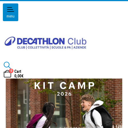
menu
0
Cart
0,00
€