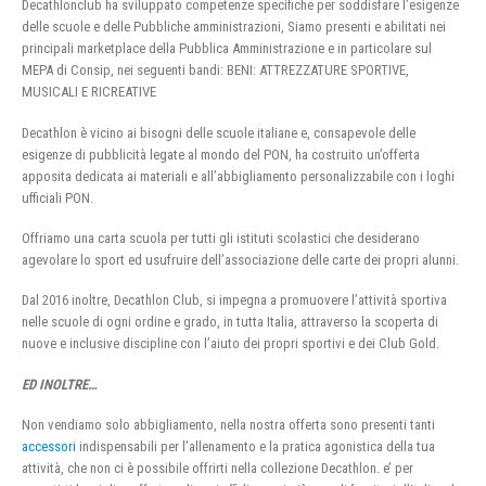
Decathlonclub ha sviluppato competenze specifiche per soddisfare l’esigenze
delle scuole e delle Pubbliche amministrazioni, Siamo presenti e abilitati nei
principali marketplace della Pubblica Amministrazione e in particolare sul
MEPA di Consip, nei seguenti bandi: BENI: ATTREZZATURE SPORTIVE,
MUSICALI E RICREATIVE
Decathlon è vicino ai bisogni delle scuole italiane e, consapevole delle
esigenze di pubblicità legate al mondo del PON, ha costruito un’offerta
apposita dedicata ai materiali e all’abbigliamento personalizzabile con i loghi
ufficiali PON.
Offriamo una carta scuola per tutti gli istituti scolastici che desiderano
agevolare lo sport ed usufruire dell’associazione delle carte dei propri alunni.
Dal 2016 inoltre, Decathlon Club, si impegna a promuovere l’attività sportiva
nelle scuole di ogni ordine e grado, in tutta Italia, attraverso la scoperta di
nuove e inclusive discipline con l’aiuto dei propri sportivi e dei Club Gold.
ED INOLTRE…
Non vendiamo solo abbigliamento, nella nostra offerta sono presenti tanti
accessori
indispensabili per l’allenamento e la pratica agonistica della tua
attività, che non ci è possibile offrirti nella collezione Decathlon. e’ per