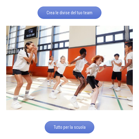
Crea le divise del tuo team
Tutto per la scuola