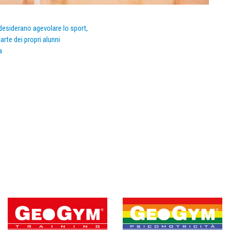
e desiderano agevolare lo sport,
arte dei propri alunni
a