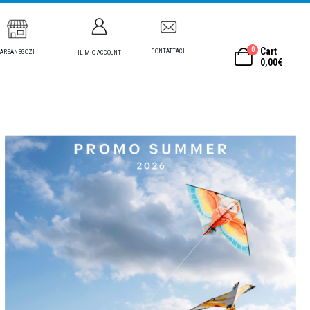
0
Cart
CONTATTACI
AREANEGOZI
IL MIO ACCOUNT
0,00
€