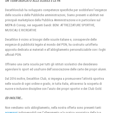
UN TEAM DEDICATO ALLE SCUOLE E LE PA
Decathlonclub ha sviluppato competenze specifiche per soddisfare l’esigenze
delle scuole e delle Pubbliche amministrazioni, Siamo presenti e abilitati nei
principali marketplace della Pubblica Amministrazione e in particolare sul
MEPA di Consip, nei seguenti bandi: BENI: ATTREZZATURE SPORTIVE,
MUSICALI E RICREATIVE
Decathlon è vicino ai bisogni delle scuole italiane e, consapevole delle
esigenze di pubblicità legate al mondo del PON, ha costruito un’offerta
apposita dedicata ai materiali e all’abbigliamento personalizzabile con i loghi
ufficiali PON.
Offriamo una carta scuola per tutti gli istituti scolastici che desiderano
agevolare lo sport ed usufruire dell’associazione delle carte dei propri alunni.
Dal 2016 inoltre, Decathlon Club, si impegna a promuovere l’attività sportiva
nelle scuole di ogni ordine e grado, in tutta Italia, attraverso la scoperta di
nuove e inclusive discipline con l’aiuto dei propri sportivi e dei Club Gold.
ED INOLTRE…
Non vendiamo solo abbigliamento, nella nostra offerta sono presenti tanti
accessori
indispensabili per l’allenamento e la pratica agonistica della tua