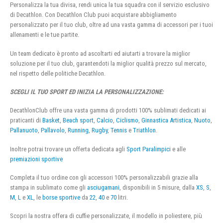
Personalizza la tua divisa, rendi unica la tua squadra con il servizio esclusivo
di Decathlon. Con Decathlon Club puoi acquistare abbigliamento
personalizzato per il tuo club, oltre ad una vasta gamma di accessori per i tuoi
allenamenti e le tue partite.
Un team dedicato è pronto ad ascoltarti ed aiutarti a trovare la miglior
soluzione per il tuo club, garantendoti la miglior qualità prezzo sul mercato,
nel rispetto delle politiche Decathlon.
SCEGLI IL TUO SPORT ED INIZIA LA PERSONALIZZAZIONE:
DecathlonClub offre una vasta gamma di prodotti 100% sublimati dedicati ai
praticanti di
Basket
,
Beach sport
,
Calcio
,
Ciclismo
,
Ginnastica Artistica
,
Nuoto
,
Pallanuoto
,
Pallavolo
,
Running
,
Rugby
,
Tennis
e
Triathlon
.
Inoltre potrai trovare un offerta dedicata agli
Sport Paralimpici
e alle
premiazioni sportive
Completa il tuo ordine con gli accessori 100% personalizzabili grazie alla
stampa in sublimato come gli
asciugamani
, disponibili in 5 misure, dalla
XS
,
S
,
M
,
L
e
XL
, le
borse sportive
da
22
,
40
e
70
litri.
Scopri la nostra offera di cuffie personalizzate, il modello in poliestere, più