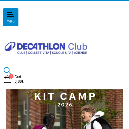
menu
0
Cart
0,00
€