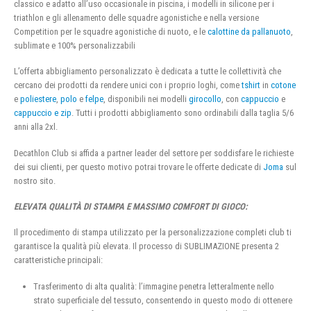
classico e adatto all’uso occasionale in piscina, i modelli in silicone per i
triathlon e gli allenamento delle squadre agonistiche e nella versione
Competition per le squadre agonistiche di nuoto, e le
calottine da pallanuoto
,
sublimate e 100% personalizzabili
L’offerta abbigliamento personalizzato è dedicata a tutte le collettività che
cercano dei prodotti da rendere unici con i proprio loghi, come
tshirt
in
cotone
e
poliestere
,
polo
e
felpe
, disponibili nei modelli
girocollo
, con
cappuccio
e
cappuccio e zip
. Tutti i prodotti abbigliamento sono ordinabili dalla taglia 5/6
anni alla 2xl.
Decathlon Club si affida a partner leader del settore per soddisfare le richieste
dei sui clienti, per questo motivo potrai trovare le offerte dedicate di
Joma
sul
nostro sito.
ELEVATA QUALITÀ DI STAMPA E MASSIMO COMFORT DI GIOCO:
Il procedimento di stampa utilizzato per la personalizzazione completi club ti
garantisce la qualità più elevata. Il processo di SUBLIMAZIONE presenta 2
caratteristiche principali:
Trasferimento di alta qualità: l’immagine penetra letteralmente nello
strato superficiale del tessuto, consentendo in questo modo di ottenere