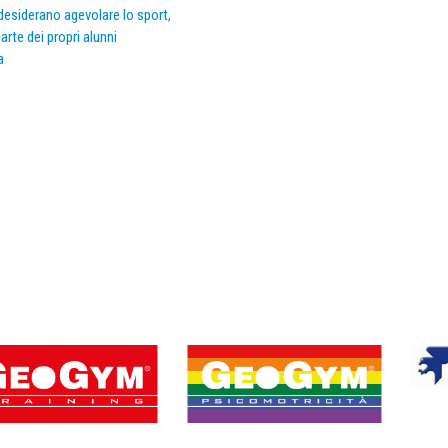
e desiderano agevolare lo sport,
arte dei propri alunni
a