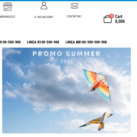
0
Cart
CONTATTACI
AREANEGOZI
IL MIO ACCOUNT
0,00
€
B100-500-900
LINEA R100-500-900
LINEA BB100-300-500-900