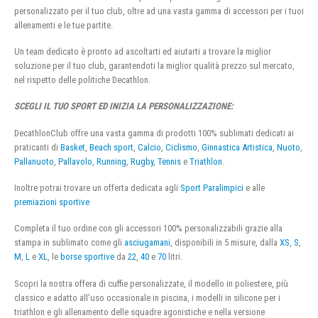
personalizzato per il tuo club, oltre ad una vasta gamma di accessori per i tuoi
allenamenti e le tue partite.
Un team dedicato è pronto ad ascoltarti ed aiutarti a trovare la miglior
soluzione per il tuo club, garantendoti la miglior qualità prezzo sul mercato,
nel rispetto delle politiche Decathlon.
SCEGLI IL TUO SPORT ED INIZIA LA PERSONALIZZAZIONE:
DecathlonClub offre una vasta gamma di prodotti 100% sublimati dedicati ai
praticanti di
Basket
,
Beach sport
,
Calcio
,
Ciclismo
,
Ginnastica Artistica
,
Nuoto
,
Pallanuoto
,
Pallavolo
,
Running
,
Rugby
,
Tennis
e
Triathlon
.
Inoltre potrai trovare un offerta dedicata agli
Sport Paralimpici
e alle
premiazioni sportive
Completa il tuo ordine con gli accessori 100% personalizzabili grazie alla
stampa in sublimato come gli
asciugamani
, disponibili in 5 misure, dalla
XS
,
S
,
M
,
L
e
XL
, le
borse sportive
da
22
,
40
e
70
litri.
Scopri la nostra offera di cuffie personalizzate, il modello in poliestere, più
classico e adatto all’uso occasionale in piscina, i modelli in silicone per i
triathlon e gli allenamento delle squadre agonistiche e nella versione