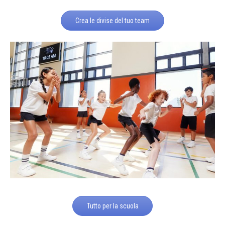
Crea le divise del tuo team
Tutto per la scuola