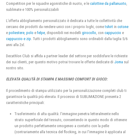
Competition per le squadre agonistiche di nuoto, e le
calottine da pallanuoto
,
sublimate e 100% personalizzabili
L’offerta abbigliamento personalizzato è dedicata a tutte le collettività che
cercano dei prodotti da rendere unici con i proprio loghi, come
tshirt
in
cotone
e
poliestere
,
polo
e
felpe
, disponibili nei modelli
girocollo
, con
cappuccio
e
cappuccio e zip
. Tutti i prodotti abbigliamento sono ordinabili dalla taglia 5/6
anni alla 2xl.
Decathlon Club si affida a partner leader del settore per soddisfare le richieste
dei sui clienti, per questo motivo potrai trovare le offerte dedicate di
Joma
sul
nostro sito.
ELEVATA QUALITÀ DI STAMPA E MASSIMO COMFORT DI GIOCO:
Il procedimento di stampa utilizzato per la personalizzazione completi club ti
garantisce la qualità più elevata. Il processo di SUBLIMAZIONE presenta 2
caratteristiche principali:
Trasferimento di alta qualità: l’immagine penetra letteralmente nello
strato superficiale del tessuto, consentendo in questo modo di ottenere
un prodotto perfettamente omogeneo a contatto con la pelle
(contrariamente alla tecnica del flocking, in cui l’immagine è applicata al