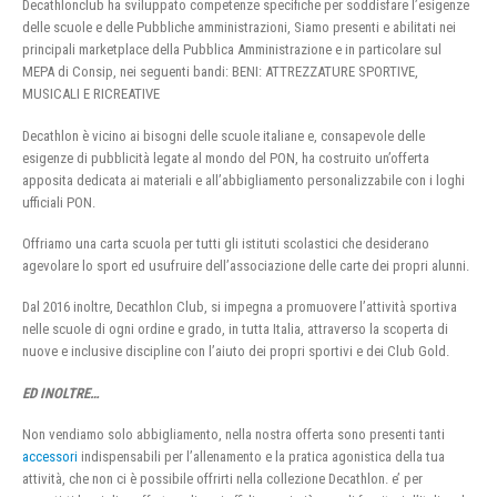
Decathlonclub ha sviluppato competenze specifiche per soddisfare l’esigenze
delle scuole e delle Pubbliche amministrazioni, Siamo presenti e abilitati nei
principali marketplace della Pubblica Amministrazione e in particolare sul
MEPA di Consip, nei seguenti bandi: BENI: ATTREZZATURE SPORTIVE,
MUSICALI E RICREATIVE
Decathlon è vicino ai bisogni delle scuole italiane e, consapevole delle
esigenze di pubblicità legate al mondo del PON, ha costruito un’offerta
apposita dedicata ai materiali e all’abbigliamento personalizzabile con i loghi
ufficiali PON.
Offriamo una carta scuola per tutti gli istituti scolastici che desiderano
agevolare lo sport ed usufruire dell’associazione delle carte dei propri alunni.
Dal 2016 inoltre, Decathlon Club, si impegna a promuovere l’attività sportiva
nelle scuole di ogni ordine e grado, in tutta Italia, attraverso la scoperta di
nuove e inclusive discipline con l’aiuto dei propri sportivi e dei Club Gold.
ED INOLTRE…
Non vendiamo solo abbigliamento, nella nostra offerta sono presenti tanti
accessori
indispensabili per l’allenamento e la pratica agonistica della tua
attività, che non ci è possibile offrirti nella collezione Decathlon. e’ per