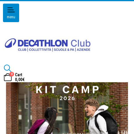
menu
0
Cart
0,00
€