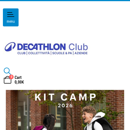
menu
0
Cart
0,00
€