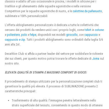
classico e adatto all’uso occasionale in piscina, i modelli in silicone per i
triathlon e gli allenamento delle squadre agonistiche e nella versione
Competition per le squadre agonistiche di nuoto, e le
calottine da pallanuoto
,
sublimate e 100% personalizzabili
L’offerta abbigliamento personalizzato è dedicata a tutte le collettività che
cercano dei prodotti da rendere unici con i proprio loghi, come
tshirt
in
cotone
e
poliestere
,
polo
e
felpe
, disponibili nei modelli
girocollo
, con
cappuccio
e
cappuccio e zip
. Tutti i prodotti abbigliamento sono ordinabili dalla taglia 5/6
anni alla 2xl.
Decathlon Club si affida a partner leader del settore per soddisfare le richieste
dei sui clienti, per questo motivo potrai trovare le offerte dedicate di
Joma
sul
nostro sito.
ELEVATA QUALITÀ DI STAMPA E MASSIMO COMFORT DI GIOCO:
Il procedimento di stampa utilizzato per la personalizzazione completi club ti
garantisce la qualità più elevata. Il processo di SUBLIMAZIONE presenta 2
caratteristiche principali:
Trasferimento di alta qualità: l’immagine penetra letteralmente nello
strato superficiale del tessuto, consentendo in questo modo di ottenere