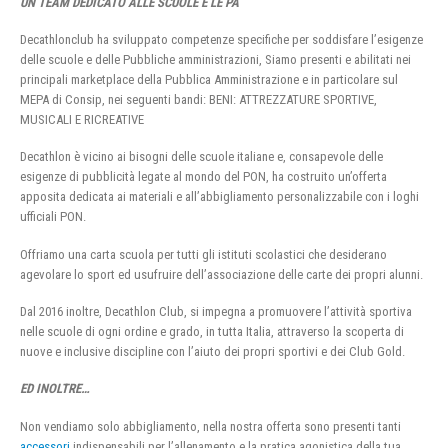
UN TEAM DEDICATO ALLE SCUOLE E LE PA
Decathlonclub ha sviluppato competenze specifiche per soddisfare l’esigenze
delle scuole e delle Pubbliche amministrazioni, Siamo presenti e abilitati nei
principali marketplace della Pubblica Amministrazione e in particolare sul
MEPA di Consip, nei seguenti bandi: BENI: ATTREZZATURE SPORTIVE,
MUSICALI E RICREATIVE
Decathlon è vicino ai bisogni delle scuole italiane e, consapevole delle
esigenze di pubblicità legate al mondo del PON, ha costruito un’offerta
apposita dedicata ai materiali e all’abbigliamento personalizzabile con i loghi
ufficiali PON.
Offriamo una carta scuola per tutti gli istituti scolastici che desiderano
agevolare lo sport ed usufruire dell’associazione delle carte dei propri alunni.
Dal 2016 inoltre, Decathlon Club, si impegna a promuovere l’attività sportiva
nelle scuole di ogni ordine e grado, in tutta Italia, attraverso la scoperta di
nuove e inclusive discipline con l’aiuto dei propri sportivi e dei Club Gold.
ED INOLTRE…
Non vendiamo solo abbigliamento, nella nostra offerta sono presenti tanti
accessori
indispensabili per l’allenamento e la pratica agonistica della tua