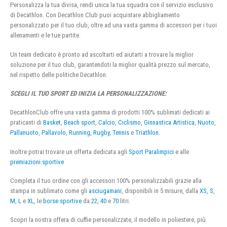
Personalizza la tua divisa, rendi unica la tua squadra con il servizio esclusivo
di Decathlon. Con Decathlon Club puoi acquistare abbigliamento
personalizzato per il tuo club, oltre ad una vasta gamma di accessori per i tuoi
allenamenti e le tue partite.
Un team dedicato è pronto ad ascoltarti ed aiutarti a trovare la miglior
soluzione per il tuo club, garantendoti la miglior qualità prezzo sul mercato,
nel rispetto delle politiche Decathlon.
SCEGLI IL TUO SPORT ED INIZIA LA PERSONALIZZAZIONE:
DecathlonClub offre una vasta gamma di prodotti 100% sublimati dedicati ai
praticanti di
Basket
,
Beach sport
,
Calcio
,
Ciclismo
,
Ginnastica Artistica
,
Nuoto
,
Pallanuoto
,
Pallavolo
,
Running
,
Rugby
,
Tennis
e
Triathlon
.
Inoltre potrai trovare un offerta dedicata agli
Sport Paralimpici
e alle
premiazioni sportive
Completa il tuo ordine con gli accessori 100% personalizzabili grazie alla
stampa in sublimato come gli
asciugamani
, disponibili in 5 misure, dalla
XS
,
S
,
M
,
L
e
XL
, le
borse sportive
da
22
,
40
e
70
litri.
Scopri la nostra offera di cuffie personalizzate, il modello in poliestere, più