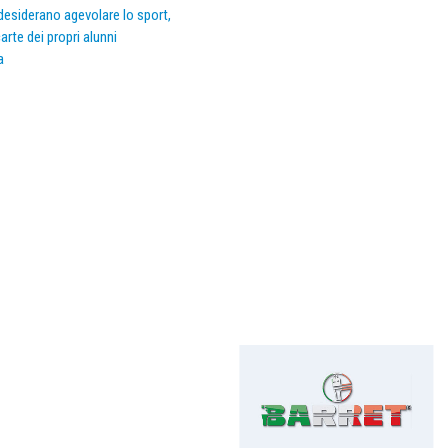
e desiderano agevolare lo sport,
arte dei propri alunni
a