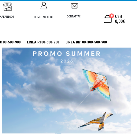
0
Cart
CONTATTACI
AREANEGOZI
IL MIO ACCOUNT
0,00
€
B100-500-900
LINEA R100-500-900
LINEA BB100-300-500-900