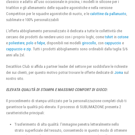
classico e adatto all’uso occasionale in piscina, i modelli in silicone per i
triathlon e gli allenamento delle squadre agonistiche e nella versione
Competition per le squadre agonistiche di nuoto, e le
calottine da pallanuoto
,
sublimate e 100% personalizzabili
L’offerta abbigliamento personalizzato è dedicata a tutte le collettività che
cercano dei prodotti da rendere unici con i proprio loghi, come
tshirt
in
cotone
e
poliestere
,
polo
e
felpe
, disponibili nei modelli
girocollo
, con
cappuccio
e
cappuccio e zip
. Tutti i prodotti abbigliamento sono ordinabili dalla taglia 5/6
anni alla 2xl.
Decathlon Club si affida a partner leader del settore per soddisfare le richieste
dei sui clienti, per questo motivo potrai trovare le offerte dedicate di
Joma
sul
nostro sito.
ELEVATA QUALITÀ DI STAMPA E MASSIMO COMFORT DI GIOCO:
Il procedimento di stampa utilizzato per la personalizzazione completi club ti
garantisce la qualità più elevata. Il processo di SUBLIMAZIONE presenta 2
caratteristiche principali:
Trasferimento di alta qualità: l’immagine penetra letteralmente nello
strato superficiale del tessuto, consentendo in questo modo di ottenere