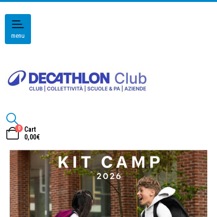
menu
0
Cart
0,00
€