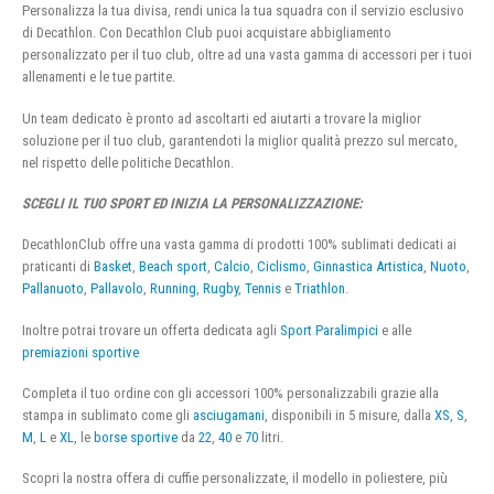
Personalizza la tua divisa, rendi unica la tua squadra con il servizio esclusivo
di Decathlon. Con Decathlon Club puoi acquistare abbigliamento
personalizzato per il tuo club, oltre ad una vasta gamma di accessori per i tuoi
allenamenti e le tue partite.
Un team dedicato è pronto ad ascoltarti ed aiutarti a trovare la miglior
soluzione per il tuo club, garantendoti la miglior qualità prezzo sul mercato,
nel rispetto delle politiche Decathlon.
SCEGLI IL TUO SPORT ED INIZIA LA PERSONALIZZAZIONE:
DecathlonClub offre una vasta gamma di prodotti 100% sublimati dedicati ai
praticanti di
Basket
,
Beach sport
,
Calcio
,
Ciclismo
,
Ginnastica Artistica
,
Nuoto
,
Pallanuoto
,
Pallavolo
,
Running
,
Rugby
,
Tennis
e
Triathlon
.
Inoltre potrai trovare un offerta dedicata agli
Sport Paralimpici
e alle
premiazioni sportive
Completa il tuo ordine con gli accessori 100% personalizzabili grazie alla
stampa in sublimato come gli
asciugamani
, disponibili in 5 misure, dalla
XS
,
S
,
M
,
L
e
XL
, le
borse sportive
da
22
,
40
e
70
litri.
Scopri la nostra offera di cuffie personalizzate, il modello in poliestere, più