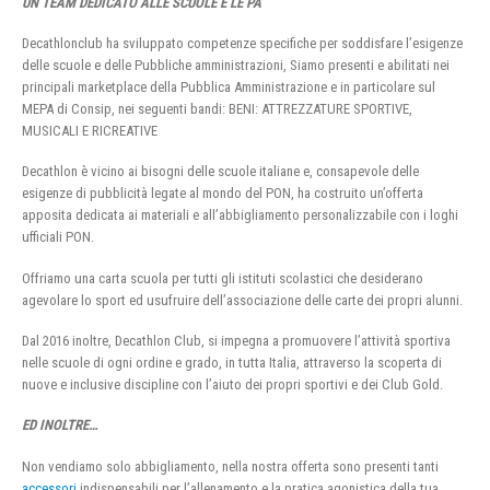
UN TEAM DEDICATO ALLE SCUOLE E LE PA
Decathlonclub ha sviluppato competenze specifiche per soddisfare l’esigenze
delle scuole e delle Pubbliche amministrazioni, Siamo presenti e abilitati nei
principali marketplace della Pubblica Amministrazione e in particolare sul
MEPA di Consip, nei seguenti bandi: BENI: ATTREZZATURE SPORTIVE,
MUSICALI E RICREATIVE
Decathlon è vicino ai bisogni delle scuole italiane e, consapevole delle
esigenze di pubblicità legate al mondo del PON, ha costruito un’offerta
apposita dedicata ai materiali e all’abbigliamento personalizzabile con i loghi
ufficiali PON.
Offriamo una carta scuola per tutti gli istituti scolastici che desiderano
agevolare lo sport ed usufruire dell’associazione delle carte dei propri alunni.
Dal 2016 inoltre, Decathlon Club, si impegna a promuovere l’attività sportiva
nelle scuole di ogni ordine e grado, in tutta Italia, attraverso la scoperta di
nuove e inclusive discipline con l’aiuto dei propri sportivi e dei Club Gold.
ED INOLTRE…
Non vendiamo solo abbigliamento, nella nostra offerta sono presenti tanti
accessori
indispensabili per l’allenamento e la pratica agonistica della tua