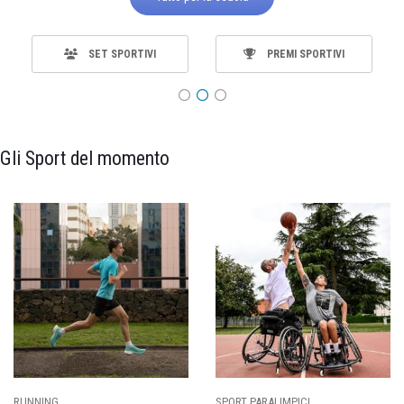
SET SPORTIVI
PREMI SPORTIVI
Gli Sport del momento
ING
SPORT PARALIMPICI
CALCI