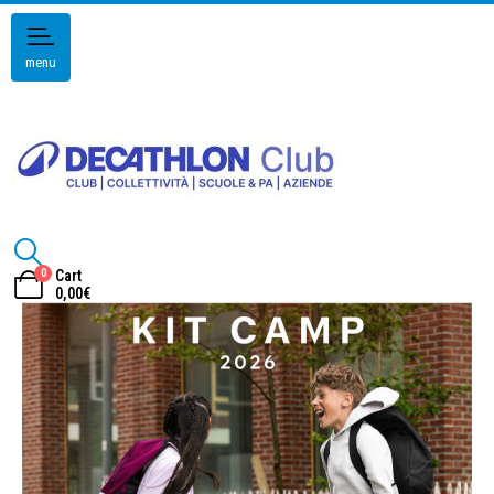
menu
0
Cart
0,00
€