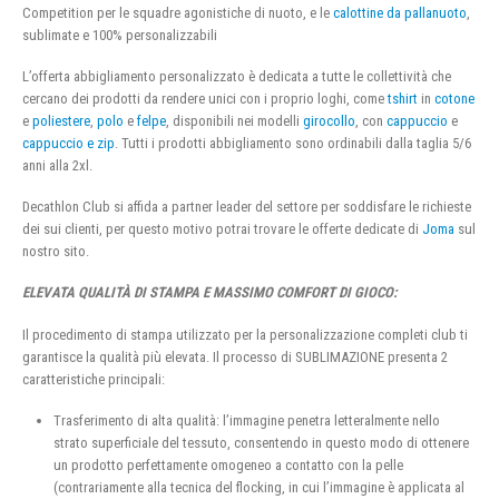
Competition per le squadre agonistiche di nuoto, e le
calottine da pallanuoto
,
sublimate e 100% personalizzabili
L’offerta abbigliamento personalizzato è dedicata a tutte le collettività che
cercano dei prodotti da rendere unici con i proprio loghi, come
tshirt
in
cotone
e
poliestere
,
polo
e
felpe
, disponibili nei modelli
girocollo
, con
cappuccio
e
cappuccio e zip
. Tutti i prodotti abbigliamento sono ordinabili dalla taglia 5/6
anni alla 2xl.
Decathlon Club si affida a partner leader del settore per soddisfare le richieste
dei sui clienti, per questo motivo potrai trovare le offerte dedicate di
Joma
sul
nostro sito.
ELEVATA QUALITÀ DI STAMPA E MASSIMO COMFORT DI GIOCO:
Il procedimento di stampa utilizzato per la personalizzazione completi club ti
garantisce la qualità più elevata. Il processo di SUBLIMAZIONE presenta 2
caratteristiche principali:
Trasferimento di alta qualità: l’immagine penetra letteralmente nello
strato superficiale del tessuto, consentendo in questo modo di ottenere
un prodotto perfettamente omogeneo a contatto con la pelle
(contrariamente alla tecnica del flocking, in cui l’immagine è applicata al