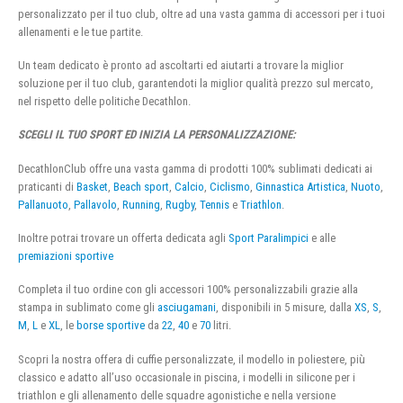
personalizzato per il tuo club, oltre ad una vasta gamma di accessori per i tuoi
allenamenti e le tue partite.
Un team dedicato è pronto ad ascoltarti ed aiutarti a trovare la miglior
soluzione per il tuo club, garantendoti la miglior qualità prezzo sul mercato,
nel rispetto delle politiche Decathlon.
SCEGLI IL TUO SPORT ED INIZIA LA PERSONALIZZAZIONE:
DecathlonClub offre una vasta gamma di prodotti 100% sublimati dedicati ai
praticanti di
Basket
,
Beach sport
,
Calcio
,
Ciclismo
,
Ginnastica Artistica
,
Nuoto
,
Pallanuoto
,
Pallavolo
,
Running
,
Rugby
,
Tennis
e
Triathlon
.
Inoltre potrai trovare un offerta dedicata agli
Sport Paralimpici
e alle
premiazioni sportive
Completa il tuo ordine con gli accessori 100% personalizzabili grazie alla
stampa in sublimato come gli
asciugamani
, disponibili in 5 misure, dalla
XS
,
S
,
M
,
L
e
XL
, le
borse sportive
da
22
,
40
e
70
litri.
Scopri la nostra offera di cuffie personalizzate, il modello in poliestere, più
classico e adatto all’uso occasionale in piscina, i modelli in silicone per i
triathlon e gli allenamento delle squadre agonistiche e nella versione