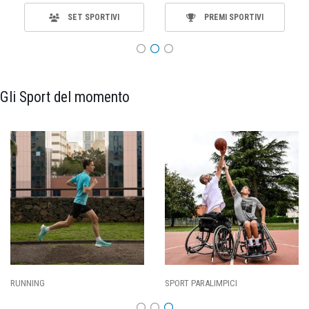
SET SPORTIVI
PREMI SPORTIVI
Gli Sport del momento
CI
CALCIO
BASKET