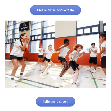
Crea le divise del tuo team
Tutto per la scuola