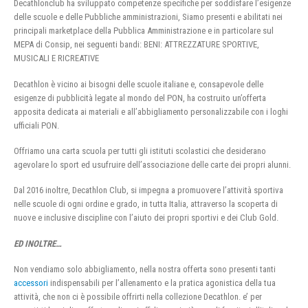
Decathlonclub ha sviluppato competenze specifiche per soddisfare l’esigenze
delle scuole e delle Pubbliche amministrazioni, Siamo presenti e abilitati nei
principali marketplace della Pubblica Amministrazione e in particolare sul
MEPA di Consip, nei seguenti bandi: BENI: ATTREZZATURE SPORTIVE,
MUSICALI E RICREATIVE
Decathlon è vicino ai bisogni delle scuole italiane e, consapevole delle
esigenze di pubblicità legate al mondo del PON, ha costruito un’offerta
apposita dedicata ai materiali e all’abbigliamento personalizzabile con i loghi
ufficiali PON.
Offriamo una carta scuola per tutti gli istituti scolastici che desiderano
agevolare lo sport ed usufruire dell’associazione delle carte dei propri alunni.
Dal 2016 inoltre, Decathlon Club, si impegna a promuovere l’attività sportiva
nelle scuole di ogni ordine e grado, in tutta Italia, attraverso la scoperta di
nuove e inclusive discipline con l’aiuto dei propri sportivi e dei Club Gold.
ED INOLTRE…
Non vendiamo solo abbigliamento, nella nostra offerta sono presenti tanti
accessori
indispensabili per l’allenamento e la pratica agonistica della tua
attività, che non ci è possibile offrirti nella collezione Decathlon. e’ per