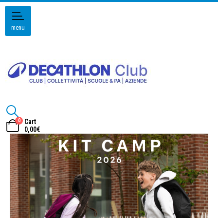
menu
0
Cart
0,00
€