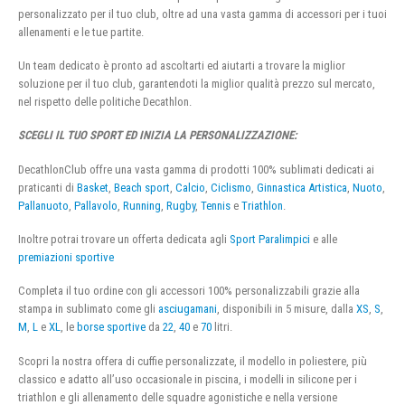
personalizzato per il tuo club, oltre ad una vasta gamma di accessori per i tuoi
allenamenti e le tue partite.
Un team dedicato è pronto ad ascoltarti ed aiutarti a trovare la miglior
soluzione per il tuo club, garantendoti la miglior qualità prezzo sul mercato,
nel rispetto delle politiche Decathlon.
SCEGLI IL TUO SPORT ED INIZIA LA PERSONALIZZAZIONE:
DecathlonClub offre una vasta gamma di prodotti 100% sublimati dedicati ai
praticanti di
Basket
,
Beach sport
,
Calcio
,
Ciclismo
,
Ginnastica Artistica
,
Nuoto
,
Pallanuoto
,
Pallavolo
,
Running
,
Rugby
,
Tennis
e
Triathlon
.
Inoltre potrai trovare un offerta dedicata agli
Sport Paralimpici
e alle
premiazioni sportive
Completa il tuo ordine con gli accessori 100% personalizzabili grazie alla
stampa in sublimato come gli
asciugamani
, disponibili in 5 misure, dalla
XS
,
S
,
M
,
L
e
XL
, le
borse sportive
da
22
,
40
e
70
litri.
Scopri la nostra offera di cuffie personalizzate, il modello in poliestere, più
classico e adatto all’uso occasionale in piscina, i modelli in silicone per i
triathlon e gli allenamento delle squadre agonistiche e nella versione