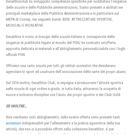
Decathlonclub ha sviluppato competenze specifiche per soddisfare l’esigenze
delle scuole e delle Pubbliche amministrazioni, Siamo presenti e abilitati nei
principali marketplace della Pubblica Amministrazione e in particolare sul
MEPA di Consip, nei seguenti bandi: BENI: ATTREZZATURE SPORTIVE,
MUSICALI E RICREATIVE
Decathlon è vicino ai bisogni delle scuole italiane e, consapevole delle
esigenze di pubblicità legate al mondo del PON, ha costruito un’offerta
apposita dedicata ai materiali e all’abbigliamento personalizzabile con i loghi
ufficiali PON.
Offriamo una carta scuola per tutti gli istituti scolastici che desiderano
agevolare lo sport ed usufruire dell’associazione delle carte dei propri alunni.
Dal 2016 inoltre, Decathlon Club, si impegna a promuovere l’attività sportiva
nelle scuole di ogni ordine e grado, in tutta Italia, attraverso la scoperta di
nuove e inclusive discipline con l’aiuto dei propri sportivi e dei Club Gold.
ED INOLTRE…
Non vendiamo solo abbigliamento, nella nostra offerta sono presenti tanti
accessori
indispensabili per l’allenamento e la pratica agonistica della tua
attività, che non ci è possibile offrirti nella collezione Decathlon. e’ per