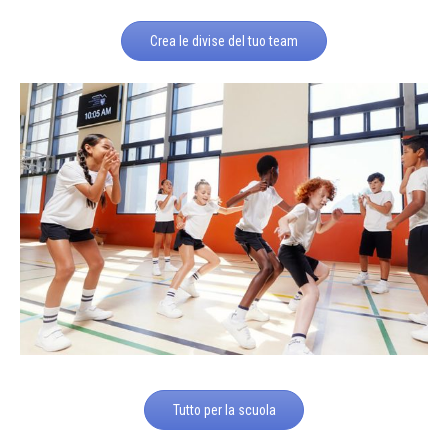
Crea le divise del tuo team
Tutto per la scuola