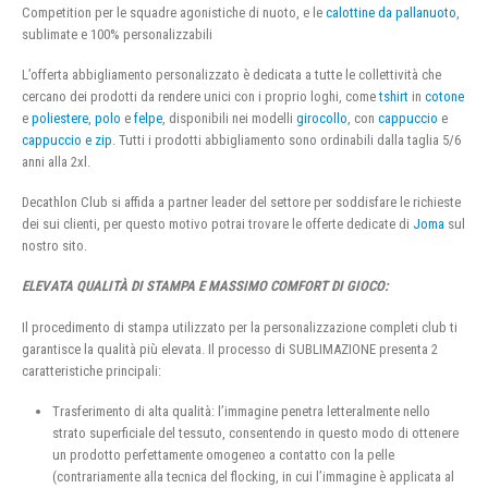
Competition per le squadre agonistiche di nuoto, e le
calottine da pallanuoto
,
sublimate e 100% personalizzabili
L’offerta abbigliamento personalizzato è dedicata a tutte le collettività che
cercano dei prodotti da rendere unici con i proprio loghi, come
tshirt
in
cotone
e
poliestere
,
polo
e
felpe
, disponibili nei modelli
girocollo
, con
cappuccio
e
cappuccio e zip
. Tutti i prodotti abbigliamento sono ordinabili dalla taglia 5/6
anni alla 2xl.
Decathlon Club si affida a partner leader del settore per soddisfare le richieste
dei sui clienti, per questo motivo potrai trovare le offerte dedicate di
Joma
sul
nostro sito.
ELEVATA QUALITÀ DI STAMPA E MASSIMO COMFORT DI GIOCO:
Il procedimento di stampa utilizzato per la personalizzazione completi club ti
garantisce la qualità più elevata. Il processo di SUBLIMAZIONE presenta 2
caratteristiche principali:
Trasferimento di alta qualità: l’immagine penetra letteralmente nello
strato superficiale del tessuto, consentendo in questo modo di ottenere
un prodotto perfettamente omogeneo a contatto con la pelle
(contrariamente alla tecnica del flocking, in cui l’immagine è applicata al