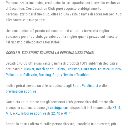
Personalizza la tua divisa, rendi unica la tua squadra con il servizio esclusivo
di Decathlon. Con Decathlon Club puoi acquistare abbigliamento
personalizzato per il tuo club, oltre ad una vasta gamma di accessori per i tuoi
allenamenti e le tue partite.
Un team dedicato è pronto ad ascoltarti ed aiutarti a trovare la miglior
soluzione per il tuo club, garantendoti la miglior qualità prezzo sul mercato,
nel rispetto delle politiche Decathlon.
SCEGLI IL TUO SPORT ED INIZIA LA PERSONALIZZAZIONE:
DecathlonClub offre una vasta gamma di prodotti 100% sublimati dedicati ai
praticanti di
Basket
,
Beach sport
,
Calcio
,
Ciclismo
,
Ginnastica Artistica
,
Nuoto
,
Pallanuoto
,
Pallavolo
,
Running
,
Rugby
,
Tennis
e
Triathlon
.
Inoltre potrai trovare un offerta dedicata agli
Sport Paralimpici
e alle
premiazioni sportive
Completa il tuo ordine con gli accessori 100% personalizzabili grazie alla
stampa in sublimato come gli
asciugamani
, disponibili in 5 misure, dalla
XS
,
S
,
M
,
L
e
XL
, le
borse sportive
da
22
,
40
e
70
litri.
Scopri la nostra offera di cuffie personalizzate, il modello in poliestere, più