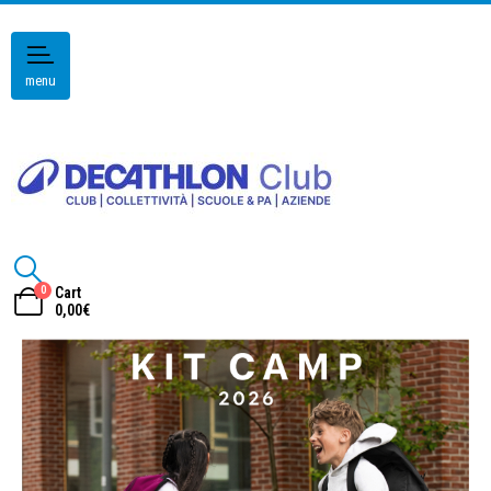
menu
0
Cart
0,00
€