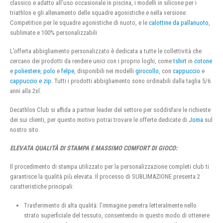
classico e adatto all’uso occasionale in piscina, i modelli in silicone per i
triathlon e gli allenamento delle squadre agonistiche e nella versione
Competition per le squadre agonistiche di nuoto, e le
calottine da pallanuoto
,
sublimate e 100% personalizzabili
L’offerta abbigliamento personalizzato è dedicata a tutte le collettività che
cercano dei prodotti da rendere unici con i proprio loghi, come
tshirt
in
cotone
e
poliestere
,
polo
e
felpe
, disponibili nei modelli
girocollo
, con
cappuccio
e
cappuccio e zip
. Tutti i prodotti abbigliamento sono ordinabili dalla taglia 5/6
anni alla 2xl.
Decathlon Club si affida a partner leader del settore per soddisfare le richieste
dei sui clienti, per questo motivo potrai trovare le offerte dedicate di
Joma
sul
nostro sito.
ELEVATA QUALITÀ DI STAMPA E MASSIMO COMFORT DI GIOCO:
Il procedimento di stampa utilizzato per la personalizzazione completi club ti
garantisce la qualità più elevata. Il processo di SUBLIMAZIONE presenta 2
caratteristiche principali:
Trasferimento di alta qualità: l’immagine penetra letteralmente nello
strato superficiale del tessuto, consentendo in questo modo di ottenere