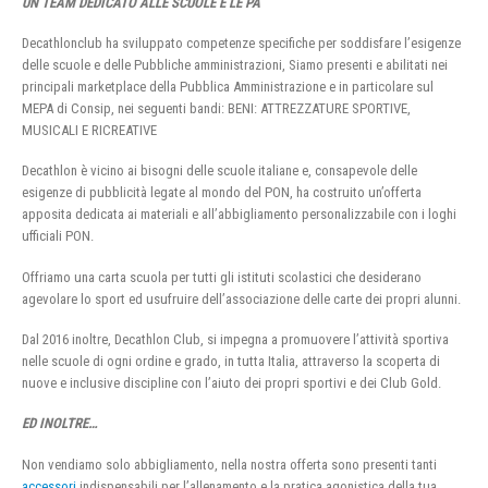
UN TEAM DEDICATO ALLE SCUOLE E LE PA
Decathlonclub ha sviluppato competenze specifiche per soddisfare l’esigenze
delle scuole e delle Pubbliche amministrazioni, Siamo presenti e abilitati nei
principali marketplace della Pubblica Amministrazione e in particolare sul
MEPA di Consip, nei seguenti bandi: BENI: ATTREZZATURE SPORTIVE,
MUSICALI E RICREATIVE
Decathlon è vicino ai bisogni delle scuole italiane e, consapevole delle
esigenze di pubblicità legate al mondo del PON, ha costruito un’offerta
apposita dedicata ai materiali e all’abbigliamento personalizzabile con i loghi
ufficiali PON.
Offriamo una carta scuola per tutti gli istituti scolastici che desiderano
agevolare lo sport ed usufruire dell’associazione delle carte dei propri alunni.
Dal 2016 inoltre, Decathlon Club, si impegna a promuovere l’attività sportiva
nelle scuole di ogni ordine e grado, in tutta Italia, attraverso la scoperta di
nuove e inclusive discipline con l’aiuto dei propri sportivi e dei Club Gold.
ED INOLTRE…
Non vendiamo solo abbigliamento, nella nostra offerta sono presenti tanti
accessori
indispensabili per l’allenamento e la pratica agonistica della tua