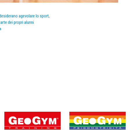
e desiderano agevolare lo sport,
arte dei propri alunni
a