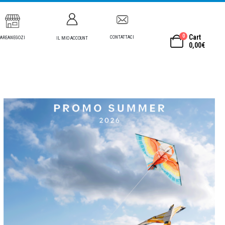
0
Cart
CONTATTACI
AREANEGOZI
IL MIO ACCOUNT
0,00
€