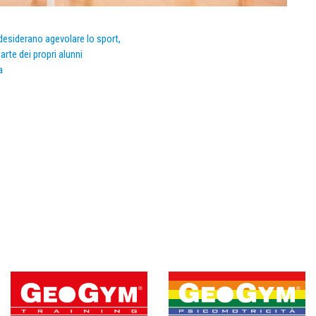
e desiderano agevolare lo sport,
arte dei propri alunni
a