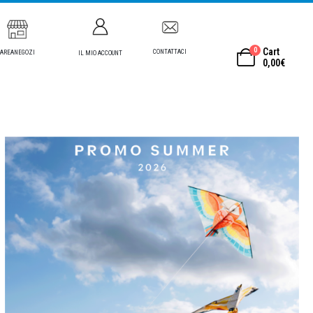
0
Cart
CONTATTACI
AREANEGOZI
IL MIO ACCOUNT
0,00
€