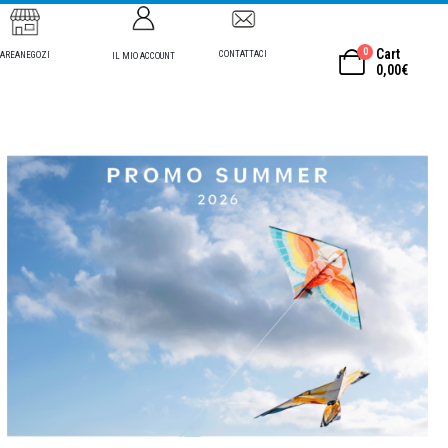
0
Cart
CONTATTACI
AREANEGOZI
IL MIO ACCOUNT
0,00
€