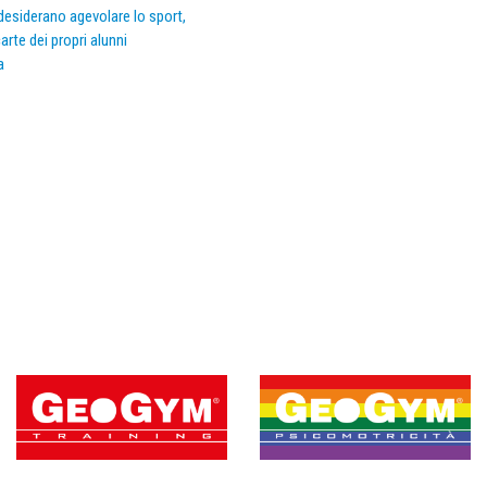
e desiderano agevolare lo sport,
arte dei propri alunni
a