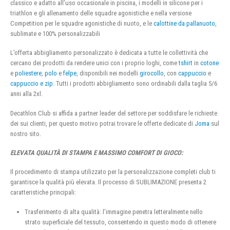
classico e adatto all’uso occasionale in piscina, i modelli in silicone per i
triathlon e gli allenamento delle squadre agonistiche e nella versione
Competition per le squadre agonistiche di nuoto, e le
calottine da pallanuoto
,
sublimate e 100% personalizzabili
L’offerta abbigliamento personalizzato è dedicata a tutte le collettività che
cercano dei prodotti da rendere unici con i proprio loghi, come
tshirt
in
cotone
e
poliestere
,
polo
e
felpe
, disponibili nei modelli
girocollo
, con
cappuccio
e
cappuccio e zip
. Tutti i prodotti abbigliamento sono ordinabili dalla taglia 5/6
anni alla 2xl.
Decathlon Club si affida a partner leader del settore per soddisfare le richieste
dei sui clienti, per questo motivo potrai trovare le offerte dedicate di
Joma
sul
nostro sito.
ELEVATA QUALITÀ DI STAMPA E MASSIMO COMFORT DI GIOCO:
Il procedimento di stampa utilizzato per la personalizzazione completi club ti
garantisce la qualità più elevata. Il processo di SUBLIMAZIONE presenta 2
caratteristiche principali:
Trasferimento di alta qualità: l’immagine penetra letteralmente nello
strato superficiale del tessuto, consentendo in questo modo di ottenere