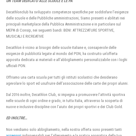
UN TEAM DEDICATO ALLE SCUOLE E LE PA
Decathlonclub ha sviluppato competenze specifiche per soddisfare l’esigenze
delle scuole e delle Pubbliche amministrazioni, Siamo presenti e abilitati nei
principali marketplace della Pubblica Amministrazione e in particolare sul
MEPA di Consip, nei seguenti bandi: BENI: ATTREZZATURE SPORTIVE,
MUSICALI E RICREATIVE
Decathlon è vicino ai bisogni delle scuole italiane e, consapevole delle
esigenze di pubblicità legate al mondo del PON, ha costruito un’offerta
apposita dedicata ai materiali e all’abbigliamento personalizzabile con i loghi
ufficiali PON.
Offriamo una carta scuola per tutti gli istituti scolastici che desiderano
agevolare lo sport ed usufruire dell’associazione delle carte dei propri alunni.
Dal 2016 inoltre, Decathlon Club, si impegna a promuovere l’attività sportiva
nelle scuole di ogni ordine e grado, in tutta Italia, attraverso la scoperta di
nuove e inclusive discipline con l’aiuto dei propri sportivi e dei Club Gold.
ED INOLTRE…
Non vendiamo solo abbigliamento, nella nostra offerta sono presenti tanti
accessori
indispensabili per l’allenamento e la pratica agonistica della tua