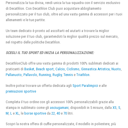
Personalizza la tua divisa, rendi unica la tua squadra con il servizio esclusivo
di Decathlon. Con Decathlon Club puoi acquistare abbigliamento
personalizzato per il tuo club, oltre ad una vasta gamma di accessori per i tuoi
allenamenti e le tue partite.
Un team dedicato è pronto ad ascoltarti ed aiutarti a trovare la miglior
soluzione per il tuo club, garantendoti la miglior qualità prezzo sul mercato,
nel rispetto delle politiche Decathlon.
SCEGLI IL TUO SPORT ED INIZIA LA PERSONALIZZAZIONE:
DecathlonClub offre una vasta gamma di prodotti 100% sublimati dedicati ai
praticanti di
Basket
,
Beach sport
,
Calcio
,
Ciclismo
,
Ginnastica Artistica
,
Nuoto
,
Pallanuoto
,
Pallavolo
,
Running
,
Rugby
,
Tennis
e
Triathlon
.
Inoltre potrai trovare un offerta dedicata agli
Sport Paralimpici
e alle
premiazioni sportive
Completa il tuo ordine con gli accessori 100% personalizzabili grazie alla
stampa in sublimato come gli
asciugamani
, disponibili in 5 misure, dalla
XS
,
S
,
M
,
L
e
XL
, le
borse sportive
da
22
,
40
e
70
litri.
Scopri la nostra offera di cuffie personalizzate, il modello in poliestere, più