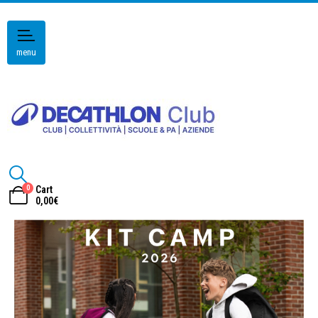
menu
0
Cart
0,00
€