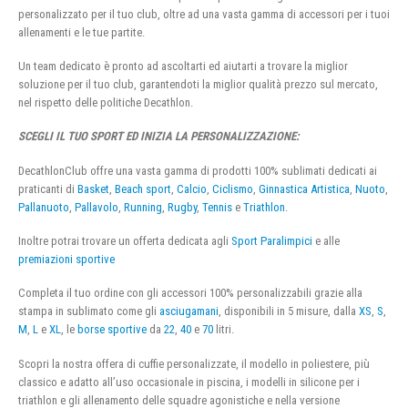
personalizzato per il tuo club, oltre ad una vasta gamma di accessori per i tuoi
allenamenti e le tue partite.
Un team dedicato è pronto ad ascoltarti ed aiutarti a trovare la miglior
soluzione per il tuo club, garantendoti la miglior qualità prezzo sul mercato,
nel rispetto delle politiche Decathlon.
SCEGLI IL TUO SPORT ED INIZIA LA PERSONALIZZAZIONE:
DecathlonClub offre una vasta gamma di prodotti 100% sublimati dedicati ai
praticanti di
Basket
,
Beach sport
,
Calcio
,
Ciclismo
,
Ginnastica Artistica
,
Nuoto
,
Pallanuoto
,
Pallavolo
,
Running
,
Rugby
,
Tennis
e
Triathlon
.
Inoltre potrai trovare un offerta dedicata agli
Sport Paralimpici
e alle
premiazioni sportive
Completa il tuo ordine con gli accessori 100% personalizzabili grazie alla
stampa in sublimato come gli
asciugamani
, disponibili in 5 misure, dalla
XS
,
S
,
M
,
L
e
XL
, le
borse sportive
da
22
,
40
e
70
litri.
Scopri la nostra offera di cuffie personalizzate, il modello in poliestere, più
classico e adatto all’uso occasionale in piscina, i modelli in silicone per i
triathlon e gli allenamento delle squadre agonistiche e nella versione