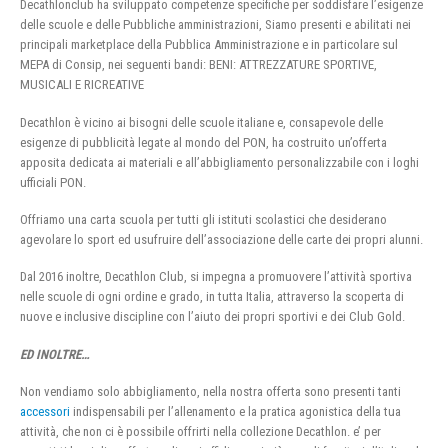
Decathlonclub ha sviluppato competenze specifiche per soddisfare l’esigenze
delle scuole e delle Pubbliche amministrazioni, Siamo presenti e abilitati nei
principali marketplace della Pubblica Amministrazione e in particolare sul
MEPA di Consip, nei seguenti bandi: BENI: ATTREZZATURE SPORTIVE,
MUSICALI E RICREATIVE
Decathlon è vicino ai bisogni delle scuole italiane e, consapevole delle
esigenze di pubblicità legate al mondo del PON, ha costruito un’offerta
apposita dedicata ai materiali e all’abbigliamento personalizzabile con i loghi
ufficiali PON.
Offriamo una carta scuola per tutti gli istituti scolastici che desiderano
agevolare lo sport ed usufruire dell’associazione delle carte dei propri alunni.
Dal 2016 inoltre, Decathlon Club, si impegna a promuovere l’attività sportiva
nelle scuole di ogni ordine e grado, in tutta Italia, attraverso la scoperta di
nuove e inclusive discipline con l’aiuto dei propri sportivi e dei Club Gold.
ED INOLTRE…
Non vendiamo solo abbigliamento, nella nostra offerta sono presenti tanti
accessori
indispensabili per l’allenamento e la pratica agonistica della tua
attività, che non ci è possibile offrirti nella collezione Decathlon. e’ per