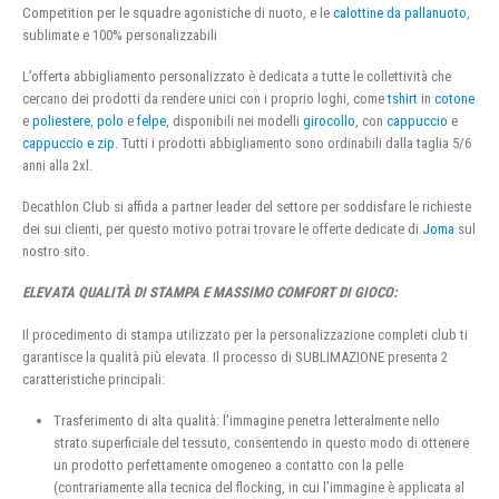
Competition per le squadre agonistiche di nuoto, e le
calottine da pallanuoto
,
sublimate e 100% personalizzabili
L’offerta abbigliamento personalizzato è dedicata a tutte le collettività che
cercano dei prodotti da rendere unici con i proprio loghi, come
tshirt
in
cotone
e
poliestere
,
polo
e
felpe
, disponibili nei modelli
girocollo
, con
cappuccio
e
cappuccio e zip
. Tutti i prodotti abbigliamento sono ordinabili dalla taglia 5/6
anni alla 2xl.
Decathlon Club si affida a partner leader del settore per soddisfare le richieste
dei sui clienti, per questo motivo potrai trovare le offerte dedicate di
Joma
sul
nostro sito.
ELEVATA QUALITÀ DI STAMPA E MASSIMO COMFORT DI GIOCO:
Il procedimento di stampa utilizzato per la personalizzazione completi club ti
garantisce la qualità più elevata. Il processo di SUBLIMAZIONE presenta 2
caratteristiche principali:
Trasferimento di alta qualità: l’immagine penetra letteralmente nello
strato superficiale del tessuto, consentendo in questo modo di ottenere
un prodotto perfettamente omogeneo a contatto con la pelle
(contrariamente alla tecnica del flocking, in cui l’immagine è applicata al