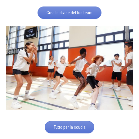
Crea le divise del tuo team
Tutto per la scuola