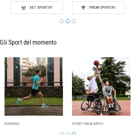
SET SPORTIVI
PREMI SPORTIVI
Gli Sport del momento
ING
SPORT PARALIMPICI
CALCI