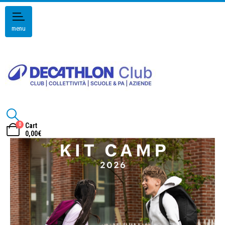
menu
0
Cart
0,00
€