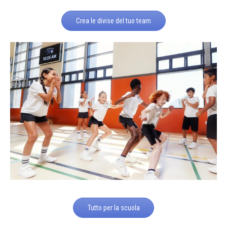
Crea le divise del tuo team
Tutto per la scuola