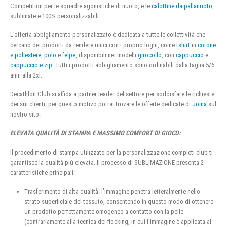
Competition per le squadre agonistiche di nuoto, e le
calottine da pallanuoto
,
sublimate e 100% personalizzabili
L’offerta abbigliamento personalizzato è dedicata a tutte le collettività che
cercano dei prodotti da rendere unici con i proprio loghi, come
tshirt
in
cotone
e
poliestere
,
polo
e
felpe
, disponibili nei modelli
girocollo
, con
cappuccio
e
cappuccio e zip
. Tutti i prodotti abbigliamento sono ordinabili dalla taglia 5/6
anni alla 2xl.
Decathlon Club si affida a partner leader del settore per soddisfare le richieste
dei sui clienti, per questo motivo potrai trovare le offerte dedicate di
Joma
sul
nostro sito.
ELEVATA QUALITÀ DI STAMPA E MASSIMO COMFORT DI GIOCO:
Il procedimento di stampa utilizzato per la personalizzazione completi club ti
garantisce la qualità più elevata. Il processo di SUBLIMAZIONE presenta 2
caratteristiche principali:
Trasferimento di alta qualità: l’immagine penetra letteralmente nello
strato superficiale del tessuto, consentendo in questo modo di ottenere
un prodotto perfettamente omogeneo a contatto con la pelle
(contrariamente alla tecnica del flocking, in cui l’immagine è applicata al