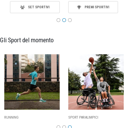
SET SPORTIVI
PREMI SPORTIVI
Gli Sport del momento
ING
SPORT PARALIMPICI
CALCI