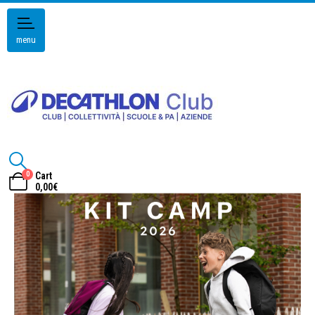
menu
0
Cart
0,00
€