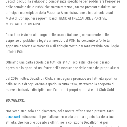
Decathlonclub ha sviluppato competenze specifiche per soddisfare l’esigenze
delle scuole e delle Pubbliche amministrazioni, Siamo presenti e abilitati nei
principali marketplace della Pubblica Amministrazione e in particolare sul
MEPA di Consip, nei seguenti bandi: BENI: ATTREZZATURE SPORTIVE,
MUSICALI E RICREATIVE
Decathlon è vicino ai bisogni delle scuole italiane e, consapevole delle
esigenze di pubblicità legate al mondo del PON, ha costruito un’offerta
apposita dedicata ai materiali e all’abbigliamento personalizzabile con i loghi
ufficiali PON.
Offriamo una carta scuola per tutti gli istituti scolastici che desiderano
agevolare lo sport ed usufruire dell’associazione delle carte dei propri alunni.
Dal 2016 inoltre, Decathlon Club, si impegna a promuovere l’attività sportiva
nelle scuole di ogni ordine e grado, in tutta Italia, attraverso la scoperta di
nuove e inclusive discipline con l’aiuto dei propri sportivi e dei Club Gold.
ED INOLTRE…
Non vendiamo solo abbigliamento, nella nostra offerta sono presenti tanti
accessori
indispensabili per l’allenamento e la pratica agonistica della tua
attività, che non ci è possibile offrirti nella collezione Decathlon. e’ per