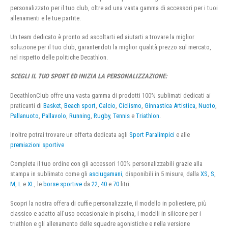
personalizzato per il tuo club, oltre ad una vasta gamma di accessori per i tuoi
allenamenti e le tue partite.
Un team dedicato è pronto ad ascoltarti ed aiutarti a trovare la miglior
soluzione per il tuo club, garantendoti la miglior qualità prezzo sul mercato,
nel rispetto delle politiche Decathlon.
SCEGLI IL TUO SPORT ED INIZIA LA PERSONALIZZAZIONE:
DecathlonClub offre una vasta gamma di prodotti 100% sublimati dedicati ai
praticanti di
Basket
,
Beach sport
,
Calcio
,
Ciclismo
,
Ginnastica Artistica
,
Nuoto
,
Pallanuoto
,
Pallavolo
,
Running
,
Rugby
,
Tennis
e
Triathlon
.
Inoltre potrai trovare un offerta dedicata agli
Sport Paralimpici
e alle
premiazioni sportive
Completa il tuo ordine con gli accessori 100% personalizzabili grazie alla
stampa in sublimato come gli
asciugamani
, disponibili in 5 misure, dalla
XS
,
S
,
M
,
L
e
XL
, le
borse sportive
da
22
,
40
e
70
litri.
Scopri la nostra offera di cuffie personalizzate, il modello in poliestere, più
classico e adatto all’uso occasionale in piscina, i modelli in silicone per i
triathlon e gli allenamento delle squadre agonistiche e nella versione