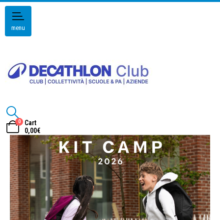
menu
0
Cart
0,00
€