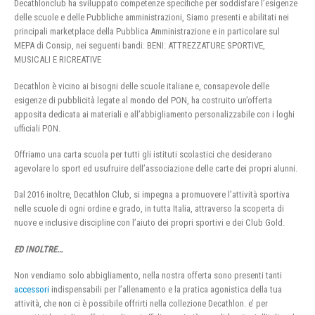
Decathlonclub ha sviluppato competenze specifiche per soddisfare l’esigenze
delle scuole e delle Pubbliche amministrazioni, Siamo presenti e abilitati nei
principali marketplace della Pubblica Amministrazione e in particolare sul
MEPA di Consip, nei seguenti bandi: BENI: ATTREZZATURE SPORTIVE,
MUSICALI E RICREATIVE
Decathlon è vicino ai bisogni delle scuole italiane e, consapevole delle
esigenze di pubblicità legate al mondo del PON, ha costruito un’offerta
apposita dedicata ai materiali e all’abbigliamento personalizzabile con i loghi
ufficiali PON.
Offriamo una carta scuola per tutti gli istituti scolastici che desiderano
agevolare lo sport ed usufruire dell’associazione delle carte dei propri alunni.
Dal 2016 inoltre, Decathlon Club, si impegna a promuovere l’attività sportiva
nelle scuole di ogni ordine e grado, in tutta Italia, attraverso la scoperta di
nuove e inclusive discipline con l’aiuto dei propri sportivi e dei Club Gold.
ED INOLTRE…
Non vendiamo solo abbigliamento, nella nostra offerta sono presenti tanti
accessori
indispensabili per l’allenamento e la pratica agonistica della tua
attività, che non ci è possibile offrirti nella collezione Decathlon. e’ per