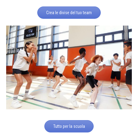
Crea le divise del tuo team
Tutto per la scuola