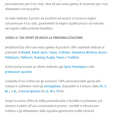
personalizzato per il tuo club, oltre ad una vasta gamma di accessori per i tuoi
allenamenti e le tue partite.
Un team dedicato è pronto ad ascoltarti ed aiutarti a trovare la miglior
soluzione per il tuo club, garantendoti la miglior qualità prezzo sul mercato,
nel rispetto delle politiche Decathlon.
SCEGLI IL TUO SPORT ED INIZIA LA PERSONALIZZAZIONE:
DecathlonClub offre una vasta gamma di prodotti 100% sublimati dedicati ai
praticanti di
Basket
,
Beach sport
,
Calcio
,
Ciclismo
,
Ginnastica Artistica
,
Nuoto
,
Pallanuoto
,
Pallavolo
,
Running
,
Rugby
,
Tennis
e
Triathlon
.
Inoltre potrai trovare un offerta dedicata agli
Sport Paralimpici
e alle
premiazioni sportive
Completa il tuo ordine con gli accessori 100% personalizzabili grazie alla
stampa in sublimato come gli
asciugamani
, disponibili in 5 misure, dalla
XS
,
S
,
M
,
L
e
XL
, le
borse sportive
da
22
,
40
e
70
litri.
Scopri la nostra offera di cuffie personalizzate, il modello in poliestere, più
classico e adatto all’uso occasionale in piscina, i modelli in silicone per i
triathlon e gli allenamento delle squadre agonistiche e nella versione