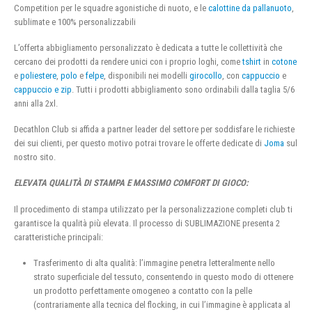
Competition per le squadre agonistiche di nuoto, e le
calottine da pallanuoto
,
sublimate e 100% personalizzabili
L’offerta abbigliamento personalizzato è dedicata a tutte le collettività che
cercano dei prodotti da rendere unici con i proprio loghi, come
tshirt
in
cotone
e
poliestere
,
polo
e
felpe
, disponibili nei modelli
girocollo
, con
cappuccio
e
cappuccio e zip
. Tutti i prodotti abbigliamento sono ordinabili dalla taglia 5/6
anni alla 2xl.
Decathlon Club si affida a partner leader del settore per soddisfare le richieste
dei sui clienti, per questo motivo potrai trovare le offerte dedicate di
Joma
sul
nostro sito.
ELEVATA QUALITÀ DI STAMPA E MASSIMO COMFORT DI GIOCO:
Il procedimento di stampa utilizzato per la personalizzazione completi club ti
garantisce la qualità più elevata. Il processo di SUBLIMAZIONE presenta 2
caratteristiche principali:
Trasferimento di alta qualità: l’immagine penetra letteralmente nello
strato superficiale del tessuto, consentendo in questo modo di ottenere
un prodotto perfettamente omogeneo a contatto con la pelle
(contrariamente alla tecnica del flocking, in cui l’immagine è applicata al