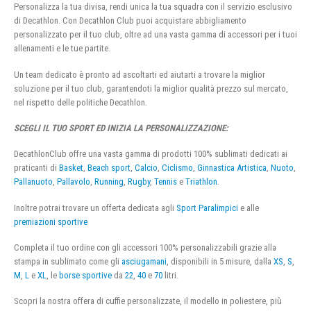
Personalizza la tua divisa, rendi unica la tua squadra con il servizio esclusivo
di Decathlon. Con Decathlon Club puoi acquistare abbigliamento
personalizzato per il tuo club, oltre ad una vasta gamma di accessori per i tuoi
allenamenti e le tue partite.
Un team dedicato è pronto ad ascoltarti ed aiutarti a trovare la miglior
soluzione per il tuo club, garantendoti la miglior qualità prezzo sul mercato,
nel rispetto delle politiche Decathlon.
SCEGLI IL TUO SPORT ED INIZIA LA PERSONALIZZAZIONE:
DecathlonClub offre una vasta gamma di prodotti 100% sublimati dedicati ai
praticanti di
Basket
,
Beach sport
,
Calcio
,
Ciclismo
,
Ginnastica Artistica
,
Nuoto
,
Pallanuoto
,
Pallavolo
,
Running
,
Rugby
,
Tennis
e
Triathlon
.
Inoltre potrai trovare un offerta dedicata agli
Sport Paralimpici
e alle
premiazioni sportive
Completa il tuo ordine con gli accessori 100% personalizzabili grazie alla
stampa in sublimato come gli
asciugamani
, disponibili in 5 misure, dalla
XS
,
S
,
M
,
L
e
XL
, le
borse sportive
da
22
,
40
e
70
litri.
Scopri la nostra offera di cuffie personalizzate, il modello in poliestere, più