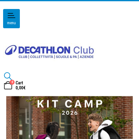
menu
0
Cart
0,00
€