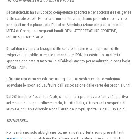
UN TEAM DEDICATO ALLE SCUOLE E LE PA
Decathlonclub ha sviluppato competenze specifiche per soddisfare l’esigenze
delle scuole e delle Pubbliche amministrazioni, Siamo presenti e abilitati nei
principali marketplace della Pubblica Amministrazione e in particolare sul
MEPA di Consip, nei seguenti bandi: BENI: ATTREZZATURE SPORTIVE,
MUSICALI E RICREATIVE
Decathlon è vicino ai bisogni delle scuole italiane e, consapevole delle
esigenze di pubblicità legate al mondo del PON, ha costruito un’offerta
apposita dedicata ai materiali e all’abbigliamento personalizzabile con i loghi
ufficiali PON.
Offriamo una carta scuola per tutti gli istituti scolastici che desiderano
agevolare lo sport ed usufruire dell’associazione delle carte dei propri alunni.
Dal 2016 inoltre, Decathlon Club, si impegna a promuovere l’attività sportiva
nelle scuole di ogni ordine e grado, in tutta Italia, attraverso la scoperta di
nuove e inclusive discipline con l’aiuto dei propri sportivi e dei Club Gold.
ED INOLTRE…
Non vendiamo solo abbigliamento, nella nostra offerta sono presenti tanti
accessori
indispensabili per l’allenamento e la pratica agonistica della tua