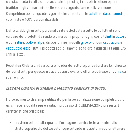
classico e adatto all’uso occasionale in piscina, i modelli in silicone per i
triathlon e gli allenamento delle squadre agonistiche e nella versione
Competition per le squadre agonistiche di nuoto, e le
calottine da pallanuoto
,
sublimate e 100% personalizzabili
L’offerta abbigliamento personalizzato è dedicata a tutte le collettività che
cercano dei prodotti da rendere unici con i proprio loghi, come
tshirt
in
cotone
e
poliestere
,
polo
e
felpe
, disponibili nei modelli
girocollo
, con
cappuccio
e
cappuccio e zip
. Tutti i prodotti abbigliamento sono ordinabili dalla taglia 5/6
anni alla 2xl.
Decathlon Club si affida a partner leader del settore per soddisfare le richieste
dei sui clienti, per questo motivo potrai trovare le offerte dedicate di
Joma
sul
nostro sito.
ELEVATA QUALITÀ DI STAMPA E MASSIMO COMFORT DI GIOCO:
Il procedimento di stampa utilizzato per la personalizzazione completi club ti
garantisce la qualità più elevata. Il processo di SUBLIMAZIONE presenta 2
caratteristiche principali:
Trasferimento di alta qualità: l’immagine penetra letteralmente nello
strato superficiale del tessuto, consentendo in questo modo di ottenere