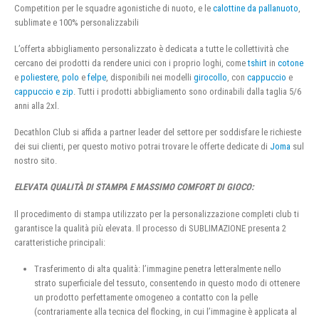
Competition per le squadre agonistiche di nuoto, e le
calottine da pallanuoto
,
sublimate e 100% personalizzabili
L’offerta abbigliamento personalizzato è dedicata a tutte le collettività che
cercano dei prodotti da rendere unici con i proprio loghi, come
tshirt
in
cotone
e
poliestere
,
polo
e
felpe
, disponibili nei modelli
girocollo
, con
cappuccio
e
cappuccio e zip
. Tutti i prodotti abbigliamento sono ordinabili dalla taglia 5/6
anni alla 2xl.
Decathlon Club si affida a partner leader del settore per soddisfare le richieste
dei sui clienti, per questo motivo potrai trovare le offerte dedicate di
Joma
sul
nostro sito.
ELEVATA QUALITÀ DI STAMPA E MASSIMO COMFORT DI GIOCO:
Il procedimento di stampa utilizzato per la personalizzazione completi club ti
garantisce la qualità più elevata. Il processo di SUBLIMAZIONE presenta 2
caratteristiche principali:
Trasferimento di alta qualità: l’immagine penetra letteralmente nello
strato superficiale del tessuto, consentendo in questo modo di ottenere
un prodotto perfettamente omogeneo a contatto con la pelle
(contrariamente alla tecnica del flocking, in cui l’immagine è applicata al