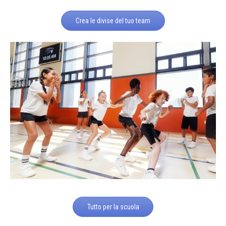
Crea le divise del tuo team
Tutto per la scuola