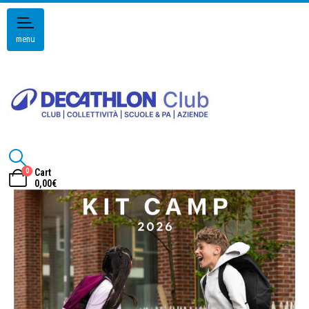
menu
0
Cart
0,00
€