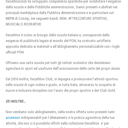
Decathlonclub ha sviluppato competenze specifiche per soddisfare l’esigenze
delle scuole e delle Pubbliche amministrazioni, Siamo presenti e abilitati nei
principali marketplace della Pubblica Amministrazione e in particolare sul
MEPA di Consip, nei seguenti bandi: BENI: ATTREZZATURE SPORTIVE,
MUSICALI E RICREATIVE
Decathlon è vicino ai bisogni delle scuole italiane e, consapevole delle
esigenze di pubblicità legate al mondo del PON, ha costruito un’offerta
apposita dedicata ai materiali e all’abbigliamento personalizzabile con i loghi
ufficiali PON.
Offriamo una carta scuola per tutti gli istituti scolastici che desiderano
agevolare lo sport ed usufruire dell’associazione delle carte dei propri alunni.
Dal 2016 inoltre, Decathlon Club, si impegna a promuovere l’attività sportiva
nelle scuole di ogni ordine e grado, in tutta Italia, attraverso la scoperta di
nuove e inclusive discipline con l’aiuto dei propri sportivi e dei Club Gold.
ED INOLTRE…
Non vendiamo solo abbigliamento, nella nostra offerta sono presenti tanti
accessori
indispensabili per l’allenamento e la pratica agonistica della tua
attività, che non ci è possibile offrirti nella collezione Decathlon. e’ per