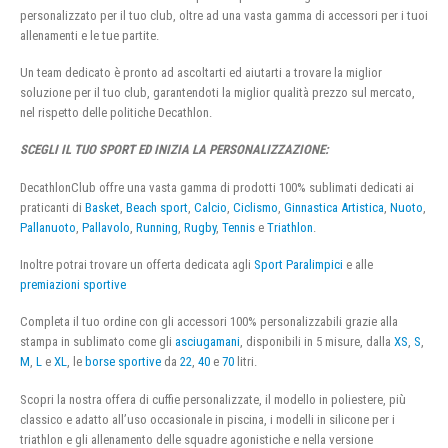
personalizzato per il tuo club, oltre ad una vasta gamma di accessori per i tuoi
allenamenti e le tue partite.
Un team dedicato è pronto ad ascoltarti ed aiutarti a trovare la miglior
soluzione per il tuo club, garantendoti la miglior qualità prezzo sul mercato,
nel rispetto delle politiche Decathlon.
SCEGLI IL TUO SPORT ED INIZIA LA PERSONALIZZAZIONE:
DecathlonClub offre una vasta gamma di prodotti 100% sublimati dedicati ai
praticanti di
Basket
,
Beach sport
,
Calcio
,
Ciclismo
,
Ginnastica Artistica
,
Nuoto
,
Pallanuoto
,
Pallavolo
,
Running
,
Rugby
,
Tennis
e
Triathlon
.
Inoltre potrai trovare un offerta dedicata agli
Sport Paralimpici
e alle
premiazioni sportive
Completa il tuo ordine con gli accessori 100% personalizzabili grazie alla
stampa in sublimato come gli
asciugamani
, disponibili in 5 misure, dalla
XS
,
S
,
M
,
L
e
XL
, le
borse sportive
da
22
,
40
e
70
litri.
Scopri la nostra offera di cuffie personalizzate, il modello in poliestere, più
classico e adatto all’uso occasionale in piscina, i modelli in silicone per i
triathlon e gli allenamento delle squadre agonistiche e nella versione