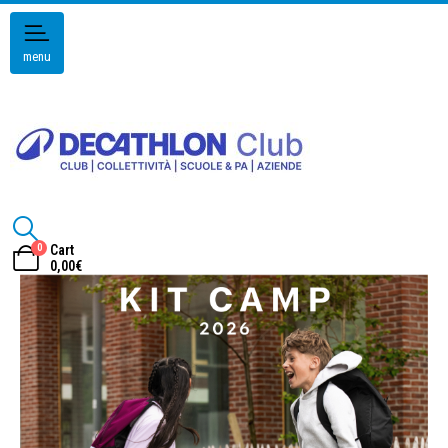
menu
0
Cart
0,00
€