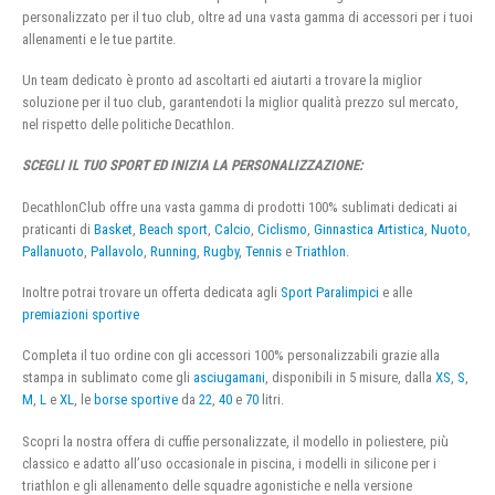
personalizzato per il tuo club, oltre ad una vasta gamma di accessori per i tuoi
allenamenti e le tue partite.
Un team dedicato è pronto ad ascoltarti ed aiutarti a trovare la miglior
soluzione per il tuo club, garantendoti la miglior qualità prezzo sul mercato,
nel rispetto delle politiche Decathlon.
SCEGLI IL TUO SPORT ED INIZIA LA PERSONALIZZAZIONE:
DecathlonClub offre una vasta gamma di prodotti 100% sublimati dedicati ai
praticanti di
Basket
,
Beach sport
,
Calcio
,
Ciclismo
,
Ginnastica Artistica
,
Nuoto
,
Pallanuoto
,
Pallavolo
,
Running
,
Rugby
,
Tennis
e
Triathlon
.
Inoltre potrai trovare un offerta dedicata agli
Sport Paralimpici
e alle
premiazioni sportive
Completa il tuo ordine con gli accessori 100% personalizzabili grazie alla
stampa in sublimato come gli
asciugamani
, disponibili in 5 misure, dalla
XS
,
S
,
M
,
L
e
XL
, le
borse sportive
da
22
,
40
e
70
litri.
Scopri la nostra offera di cuffie personalizzate, il modello in poliestere, più
classico e adatto all’uso occasionale in piscina, i modelli in silicone per i
triathlon e gli allenamento delle squadre agonistiche e nella versione