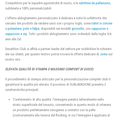
Competition per le squadre agonistiche di nuoto, e le
calottine da pallanuoto
,
sublimate e 100% personalizzabili
L’offerta abbigliamento personalizzato è dedicata a tutte le collettività che
cercano dei prodotti da rendere unici con i proprio loghi, come
tshirt
in
cotone
e
poliestere
,
polo
e
felpe
, disponibili nei modelli
girocollo
, con
cappuccio
e
cappuccio e zip
. Tutti i prodotti abbigliamento sono ordinabili dalla taglia 5/6
anni alla 2xl.
Decathlon Club si affida a partner leader del settore per soddisfare le richieste
dei sui clienti, per questo motivo potrai trovare le offerte dedicate di
Joma
sul
nostro sito.
ELEVATA QUALITÀ DI STAMPA E MASSIMO COMFORT DI GIOCO:
Il procedimento di stampa utilizzato per la personalizzazione completi club ti
garantisce la qualità più elevata. Il processo di SUBLIMAZIONE presenta 2
caratteristiche principali:
Trasferimento di alta qualità: l’immagine penetra letteralmente nello
strato superficiale del tessuto, consentendo in questo modo di ottenere
un prodotto perfettamente omogeneo a contatto con la pelle
(contrariamente alla tecnica del flocking, in cui l’immagine è applicata al