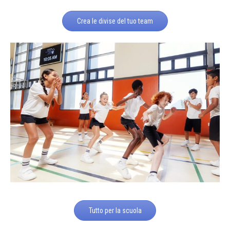
Crea le divise del tuo team
Tutto per la scuola