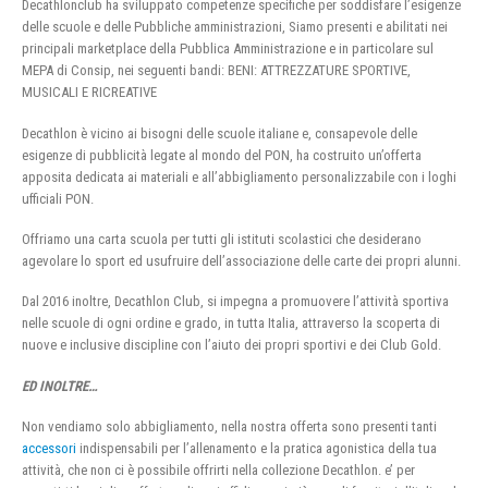
Decathlonclub ha sviluppato competenze specifiche per soddisfare l’esigenze
delle scuole e delle Pubbliche amministrazioni, Siamo presenti e abilitati nei
principali marketplace della Pubblica Amministrazione e in particolare sul
MEPA di Consip, nei seguenti bandi: BENI: ATTREZZATURE SPORTIVE,
MUSICALI E RICREATIVE
Decathlon è vicino ai bisogni delle scuole italiane e, consapevole delle
esigenze di pubblicità legate al mondo del PON, ha costruito un’offerta
apposita dedicata ai materiali e all’abbigliamento personalizzabile con i loghi
ufficiali PON.
Offriamo una carta scuola per tutti gli istituti scolastici che desiderano
agevolare lo sport ed usufruire dell’associazione delle carte dei propri alunni.
Dal 2016 inoltre, Decathlon Club, si impegna a promuovere l’attività sportiva
nelle scuole di ogni ordine e grado, in tutta Italia, attraverso la scoperta di
nuove e inclusive discipline con l’aiuto dei propri sportivi e dei Club Gold.
ED INOLTRE…
Non vendiamo solo abbigliamento, nella nostra offerta sono presenti tanti
accessori
indispensabili per l’allenamento e la pratica agonistica della tua
attività, che non ci è possibile offrirti nella collezione Decathlon. e’ per