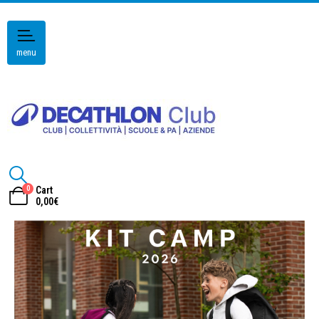
menu
0
Cart
0,00
€