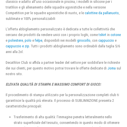
classico e adatto all’uso occasionale in piscina, i modelli in silicone per i
triathlon e gli allenamento delle squadre agonistiche e nella versione
Competition per le squadre agonistiche di nuoto, e le
calottine da pallanuoto
,
sublimate e 100% personalizzabili
L’offerta abbigliamento personalizzato è dedicata a tutte le collettività che
cercano dei prodotti da rendere unici con i proprio loghi, come
tshirt
in
cotone
e
poliestere
,
polo
e
felpe
, disponibili nei modelli
girocollo
, con
cappuccio
e
cappuccio e zip
. Tutti i prodotti abbigliamento sono ordinabili dalla taglia 5/6
anni alla 2xl.
Decathlon Club si affida a partner leader del settore per soddisfare le richieste
dei sui clienti, per questo motivo potrai trovare le offerte dedicate di
Joma
sul
nostro sito.
ELEVATA QUALITÀ DI STAMPA E MASSIMO COMFORT DI GIOCO:
Il procedimento di stampa utilizzato per la personalizzazione completi club ti
garantisce la qualità più elevata. Il processo di SUBLIMAZIONE presenta 2
caratteristiche principali:
Trasferimento di alta qualità: l’immagine penetra letteralmente nello
strato superficiale del tessuto, consentendo in questo modo di ottenere