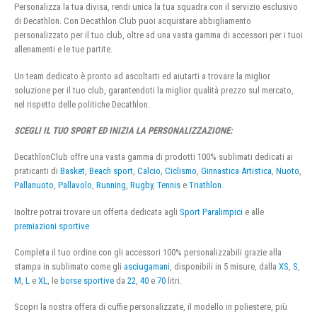
Personalizza la tua divisa, rendi unica la tua squadra con il servizio esclusivo
di Decathlon. Con Decathlon Club puoi acquistare abbigliamento
personalizzato per il tuo club, oltre ad una vasta gamma di accessori per i tuoi
allenamenti e le tue partite.
Un team dedicato è pronto ad ascoltarti ed aiutarti a trovare la miglior
soluzione per il tuo club, garantendoti la miglior qualità prezzo sul mercato,
nel rispetto delle politiche Decathlon.
SCEGLI IL TUO SPORT ED INIZIA LA PERSONALIZZAZIONE:
DecathlonClub offre una vasta gamma di prodotti 100% sublimati dedicati ai
praticanti di
Basket
,
Beach sport
,
Calcio
,
Ciclismo
,
Ginnastica Artistica
,
Nuoto
,
Pallanuoto
,
Pallavolo
,
Running
,
Rugby
,
Tennis
e
Triathlon
.
Inoltre potrai trovare un offerta dedicata agli
Sport Paralimpici
e alle
premiazioni sportive
Completa il tuo ordine con gli accessori 100% personalizzabili grazie alla
stampa in sublimato come gli
asciugamani
, disponibili in 5 misure, dalla
XS
,
S
,
M
,
L
e
XL
, le
borse sportive
da
22
,
40
e
70
litri.
Scopri la nostra offera di cuffie personalizzate, il modello in poliestere, più