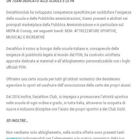
UN TEAM DEDICATO ALLE SCUOLE E LE PA
Decathlonclub ha sviluppato competenze specifiche per soddisfare l’esigenze
delle scuole e delle Pubbliche amministrazioni, Siamo presenti e abilitati nei
principali marketplace della Pubblica Amministrazione e in particolare sul
MEPA di Consip, nei seguenti bandi: BENI: ATTREZZATURE SPORTIVE,
MUSICALI E RICREATIVE
Decathlon è vicino ai bisogni delle scuole italiane e, consapevole delle
esigenze di pubblicità legate al mondo del PON, ha costruito un’offerta
apposita dedicata ai materiali e all’abbigliamento personalizzabile con i loghi
ufficiali PON.
Offriamo una carta scuola per tutti gli istituti scolastici che desiderano
agevolare lo sport ed usufruire dell’associazione delle carte dei propri alunni.
Dal 2016 inoltre, Decathlon Club, si impegna a promuovere l’attività sportiva
nelle scuole di ogni ordine e grado, in tutta Italia, attraverso la scoperta di
nuove e inclusive discipline con l’aiuto dei propri sportivi e dei Club Gold.
ED INOLTRE…
Non vendiamo solo abbigliamento, nella nostra offerta sono presenti tanti
accessori
indispensabili per l’allenamento e la pratica agonistica della tua