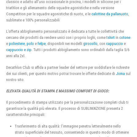
classico e adatto all’uso occasionale in piscina, i modelli in silicone per i
triathlon e gli allenamento delle squadre agonistiche e nella versione
Competition per le squadre agonistiche di nuoto, e le
calottine da pallanuoto
,
sublimate e 100% personalizzabili
L’offerta abbigliamento personalizzato è dedicata a tutte le collettività che
cercano dei prodotti da rendere unici con i proprio loghi, come
tshirt
in
cotone
e
poliestere
,
polo
e
felpe
, disponibili nei modelli
girocollo
, con
cappuccio
e
cappuccio e zip
. Tutti i prodotti abbigliamento sono ordinabili dalla taglia 5/6
anni alla 2xl.
Decathlon Club si affida a partner leader del settore per soddisfare le richieste
dei sui clienti, per questo motivo potrai trovare le offerte dedicate di
Joma
sul
nostro sito.
ELEVATA QUALITÀ DI STAMPA E MASSIMO COMFORT DI GIOCO:
Il procedimento di stampa utilizzato per la personalizzazione completi club ti
garantisce la qualità più elevata. Il processo di SUBLIMAZIONE presenta 2
caratteristiche principali:
Trasferimento di alta qualità: l’immagine penetra letteralmente nello
strato superficiale del tessuto, consentendo in questo modo di ottenere