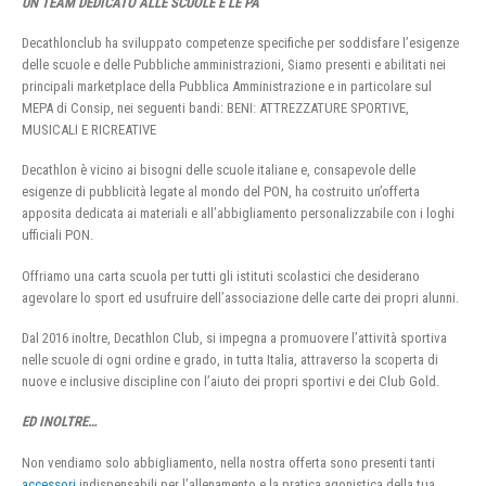
UN TEAM DEDICATO ALLE SCUOLE E LE PA
Decathlonclub ha sviluppato competenze specifiche per soddisfare l’esigenze
delle scuole e delle Pubbliche amministrazioni, Siamo presenti e abilitati nei
principali marketplace della Pubblica Amministrazione e in particolare sul
MEPA di Consip, nei seguenti bandi: BENI: ATTREZZATURE SPORTIVE,
MUSICALI E RICREATIVE
Decathlon è vicino ai bisogni delle scuole italiane e, consapevole delle
esigenze di pubblicità legate al mondo del PON, ha costruito un’offerta
apposita dedicata ai materiali e all’abbigliamento personalizzabile con i loghi
ufficiali PON.
Offriamo una carta scuola per tutti gli istituti scolastici che desiderano
agevolare lo sport ed usufruire dell’associazione delle carte dei propri alunni.
Dal 2016 inoltre, Decathlon Club, si impegna a promuovere l’attività sportiva
nelle scuole di ogni ordine e grado, in tutta Italia, attraverso la scoperta di
nuove e inclusive discipline con l’aiuto dei propri sportivi e dei Club Gold.
ED INOLTRE…
Non vendiamo solo abbigliamento, nella nostra offerta sono presenti tanti
accessori
indispensabili per l’allenamento e la pratica agonistica della tua