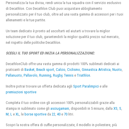
Personalizza la tua divisa, rendi unica la tua squadra con il servizio esclusivo
di Decathlon. Con Decathlon Club puoi acquistare abbigliamento
personalizzato per il tuo club, oltre ad una vasta gamma di accessori per i tuoi
allenamenti e le tue partite.
Un team dedicato è pronto ad ascoltarti ed aiutarti a trovare la miglior
soluzione per il tuo club, garantendoti la miglior qualità prezzo sul mercato,
nel rispetto delle politiche Decathlon.
SCEGLI IL TUO SPORT ED INIZIA LA PERSONALIZZAZIONE:
DecathlonClub offre una vasta gamma di prodotti 100% sublimati dedicati ai
praticanti di
Basket
,
Beach sport
,
Calcio
,
Ciclismo
,
Ginnastica Artistica
,
Nuoto
,
Pallanuoto
,
Pallavolo
,
Running
,
Rugby
,
Tennis
e
Triathlon
.
Inoltre potrai trovare un offerta dedicata agli
Sport Paralimpici
e alle
premiazioni sportive
Completa il tuo ordine con gli accessori 100% personalizzabili grazie alla
stampa in sublimato come gli
asciugamani
, disponibili in 5 misure, dalla
XS
,
S
,
M
,
L
e
XL
, le
borse sportive
da
22
,
40
e
70
litri.
Scopri la nostra offera di cuffie personalizzate, il modello in poliestere, più