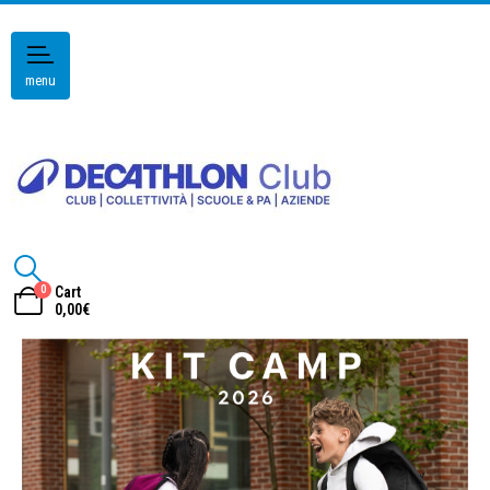
menu
0
Cart
0,00
€