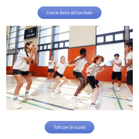
Crea le divise del tuo team
Tutto per la scuola