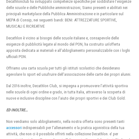
Decathlonclub ha sviluppato competenze specifiche per soddisfare l’esigenze
delle scuole e delle Pubbliche amministrazioni, Siamo presenti e abilitati nei
principali marketplace della Pubblica Amministrazione e in particolare sul
MEPA di Consip, nei seguenti bandi: BENI: ATTREZZATURE SPORTIVE,
MUSICALI E RICREATIVE
Decathlon è vicino ai bisogni delle scuole italiane e, consapevole delle
esigenze di pubblicità legate al mondo del PON, ha costruito un’offerta
apposita dedicata ai materiali e all’abbigliamento personalizzabile con i loghi
ufficiali PON.
Offriamo una carta scuola per tutti gli istituti scolastici che desiderano
agevolare lo sport ed usufruire dell’associazione delle carte dei propri alunni.
Dal 2016 inoltre, Decathlon Club, si impegna a promuovere l’attività sportiva
nelle scuole di ogni ordine e grado, in tutta Italia, attraverso la scoperta di
nuove e inclusive discipline con l’aiuto dei propri sportivi e dei Club Gold.
ED INOLTRE…
Non vendiamo solo abbigliamento, nella nostra offerta sono presenti tanti
accessori
indispensabili per l’allenamento e la pratica agonistica della tua
attività, che non ci è possibile offrirti nella collezione Decathlon. e’ per