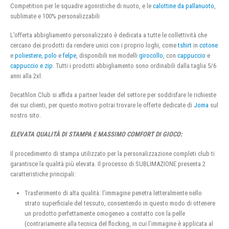
Competition per le squadre agonistiche di nuoto, e le
calottine da pallanuoto
,
sublimate e 100% personalizzabili
L’offerta abbigliamento personalizzato è dedicata a tutte le collettività che
cercano dei prodotti da rendere unici con i proprio loghi, come
tshirt
in
cotone
e
poliestere
,
polo
e
felpe
, disponibili nei modelli
girocollo
, con
cappuccio
e
cappuccio e zip
. Tutti i prodotti abbigliamento sono ordinabili dalla taglia 5/6
anni alla 2xl.
Decathlon Club si affida a partner leader del settore per soddisfare le richieste
dei sui clienti, per questo motivo potrai trovare le offerte dedicate di
Joma
sul
nostro sito.
ELEVATA QUALITÀ DI STAMPA E MASSIMO COMFORT DI GIOCO:
Il procedimento di stampa utilizzato per la personalizzazione completi club ti
garantisce la qualità più elevata. Il processo di SUBLIMAZIONE presenta 2
caratteristiche principali:
Trasferimento di alta qualità: l’immagine penetra letteralmente nello
strato superficiale del tessuto, consentendo in questo modo di ottenere
un prodotto perfettamente omogeneo a contatto con la pelle
(contrariamente alla tecnica del flocking, in cui l’immagine è applicata al