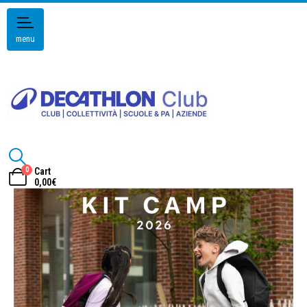
menu
0
Cart
0,00
€