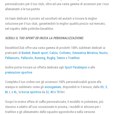
personalizzato per il tuo club, oltre ad una vasta gamma di accessori per i tuoi
allenamenti e le tue partite.
Un team dedicato è pronto ad ascoltarti ed aiutarti a trovare la miglior
soluzione per il tuo club, garantendoti la miglior qualità prezzo sul mercato,
nel rispetto delle politiche Decathlon.
SCEGLI IL TUO SPORT ED INIZIA LA PERSONALIZZAZIONE:
DecathlonClub offre una vasta gamma di prodotti 100% sublimati dedicati ai
praticanti di
Basket
,
Beach sport
,
Calcio
,
Ciclismo
,
Ginnastica Artistica
,
Nuoto
,
Pallanuoto
,
Pallavolo
,
Running
,
Rugby
,
Tennis
e
Triathlon
.
Inoltre potrai trovare un offerta dedicata agli
Sport Paralimpici
e alle
premiazioni sportive
Completa il tuo ordine con gli accessori 100% personalizzabili grazie alla
stampa in sublimato come gli
asciugamani
, disponibili in 5 misure, dalla
XS
,
S
,
M
,
L
e
XL
, le
borse sportive
da
22
,
40
e
70
litri.
Scopri la nostra offera di cuffie personalizzate, il modello in poliestere, più
classico e adatto all’uso occasionale in piscina, i modelli in silicone per i
triathlon e gli allenamento delle squadre agonistiche e nella versione