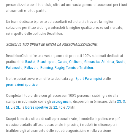
personalizzato per il tuo club, oltre ad una vasta gamma di accessori per i tuoi
allenamenti e le tue partite.
Un team dedicato è pronto ad ascoltarti ed aiutarti a trovare la miglior
soluzione per il tuo club, garantendoti la miglior qualità prezzo sul mercato,
nel rispetto delle politiche Decathlon.
SCEGLI IL TUO SPORT ED INIZIA LA PERSONALIZZAZIONE:
DecathlonClub offre una vasta gamma di prodotti 100% sublimati dedicati ai
praticanti di
Basket
,
Beach sport
,
Calcio
,
Ciclismo
,
Ginnastica Artistica
,
Nuoto
,
Pallanuoto
,
Pallavolo
,
Running
,
Rugby
,
Tennis
e
Triathlon
.
Inoltre potrai trovare un offerta dedicata agli
Sport Paralimpici
e alle
premiazioni sportive
Completa il tuo ordine con gli accessori 100% personalizzabili grazie alla
stampa in sublimato come gli
asciugamani
, disponibili in 5 misure, dalla
XS
,
S
,
M
,
L
e
XL
, le
borse sportive
da
22
,
40
e
70
litri.
Scopri la nostra offera di cuffie personalizzate, il modello in poliestere, più
classico e adatto all’uso occasionale in piscina, i modelli in silicone per i
triathlon e gli allenamento delle squadre agonistiche e nella versione