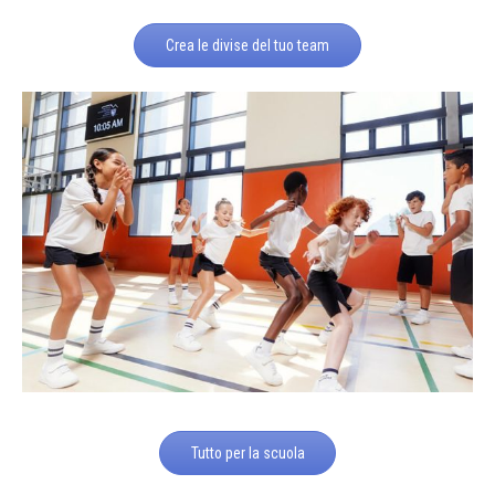
Crea le divise del tuo team
Tutto per la scuola