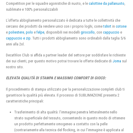
Competition per le squadre agonistiche di nuoto, e le
calottine da pallanuoto
,
sublimate e 100% personalizzabili
L’offerta abbigliamento personalizzato è dedicata a tutte le collettività che
cercano dei prodotti da rendere unici con i proprio loghi, come
tshirt
in
cotone
e
poliestere
,
polo
e
felpe
, disponibili nei modelli
girocollo
, con
cappuccio
e
cappuccio e zip
. Tutti i prodotti abbigliamento sono ordinabili dalla taglia 5/6
anni alla 2xl.
Decathlon Club si affida a partner leader del settore per soddisfare le richieste
dei sui clienti, per questo motivo potrai trovare le offerte dedicate di
Joma
sul
nostro sito.
ELEVATA QUALITÀ DI STAMPA E MASSIMO COMFORT DI GIOCO:
Il procedimento di stampa utilizzato per la personalizzazione completi club ti
garantisce la qualità più elevata. Il processo di SUBLIMAZIONE presenta 2
caratteristiche principali:
Trasferimento di alta qualità: l’immagine penetra letteralmente nello
strato superficiale del tessuto, consentendo in questo modo di ottenere
un prodotto perfettamente omogeneo a contatto con la pelle
(contrariamente alla tecnica del flocking, in cui l’immagine è applicata al