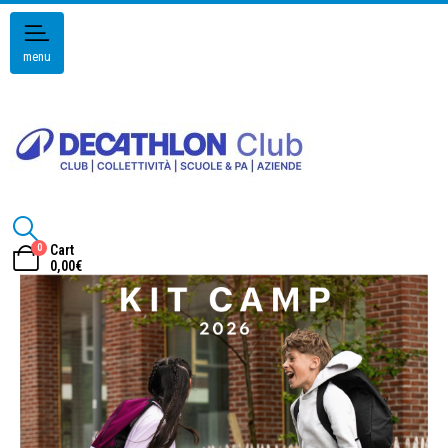
menu
0
Cart
0,00
€