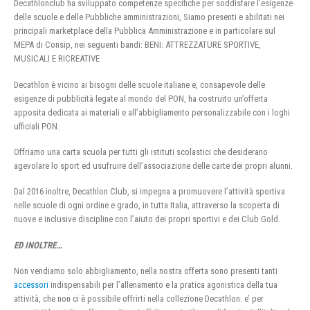
Decathlonclub ha sviluppato competenze specifiche per soddisfare l’esigenze
delle scuole e delle Pubbliche amministrazioni, Siamo presenti e abilitati nei
principali marketplace della Pubblica Amministrazione e in particolare sul
MEPA di Consip, nei seguenti bandi: BENI: ATTREZZATURE SPORTIVE,
MUSICALI E RICREATIVE
Decathlon è vicino ai bisogni delle scuole italiane e, consapevole delle
esigenze di pubblicità legate al mondo del PON, ha costruito un’offerta
apposita dedicata ai materiali e all’abbigliamento personalizzabile con i loghi
ufficiali PON.
Offriamo una carta scuola per tutti gli istituti scolastici che desiderano
agevolare lo sport ed usufruire dell’associazione delle carte dei propri alunni.
Dal 2016 inoltre, Decathlon Club, si impegna a promuovere l’attività sportiva
nelle scuole di ogni ordine e grado, in tutta Italia, attraverso la scoperta di
nuove e inclusive discipline con l’aiuto dei propri sportivi e dei Club Gold.
ED INOLTRE…
Non vendiamo solo abbigliamento, nella nostra offerta sono presenti tanti
accessori
indispensabili per l’allenamento e la pratica agonistica della tua
attività, che non ci è possibile offrirti nella collezione Decathlon. e’ per