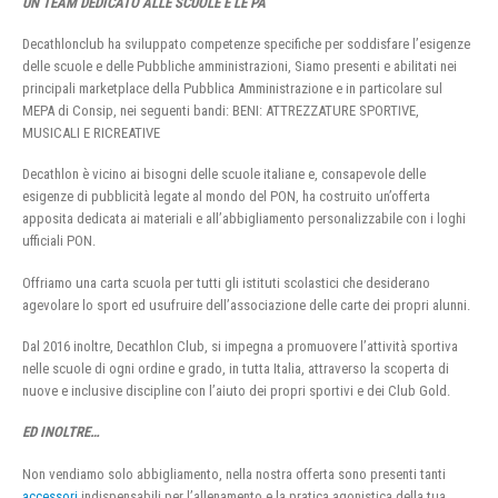
UN TEAM DEDICATO ALLE SCUOLE E LE PA
Decathlonclub ha sviluppato competenze specifiche per soddisfare l’esigenze
delle scuole e delle Pubbliche amministrazioni, Siamo presenti e abilitati nei
principali marketplace della Pubblica Amministrazione e in particolare sul
MEPA di Consip, nei seguenti bandi: BENI: ATTREZZATURE SPORTIVE,
MUSICALI E RICREATIVE
Decathlon è vicino ai bisogni delle scuole italiane e, consapevole delle
esigenze di pubblicità legate al mondo del PON, ha costruito un’offerta
apposita dedicata ai materiali e all’abbigliamento personalizzabile con i loghi
ufficiali PON.
Offriamo una carta scuola per tutti gli istituti scolastici che desiderano
agevolare lo sport ed usufruire dell’associazione delle carte dei propri alunni.
Dal 2016 inoltre, Decathlon Club, si impegna a promuovere l’attività sportiva
nelle scuole di ogni ordine e grado, in tutta Italia, attraverso la scoperta di
nuove e inclusive discipline con l’aiuto dei propri sportivi e dei Club Gold.
ED INOLTRE…
Non vendiamo solo abbigliamento, nella nostra offerta sono presenti tanti
accessori
indispensabili per l’allenamento e la pratica agonistica della tua