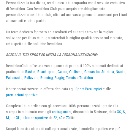
Personalizza la tua divisa, rendi unica la tua squadra con il servizio esclusivo
di Decathlon. Con Decathlon Club puoi acquistare abbigliamento
personalizzato per il tuo club, oltre ad una vasta gamma di accessori per i tuoi
allenamenti e le tue partite.
Un team dedicato è pronto ad ascoltarti ed aiutarti a trovare la miglior
soluzione per il tuo club, garantendoti la miglior qualità prezzo sul mercato,
nel rispetto delle politiche Decathlon.
SCEGLI IL TUO SPORT ED INIZIA LA PERSONALIZZAZIONE:
DecathlonClub offre una vasta gamma di prodotti 100% sublimati dedicati ai
praticanti di
Basket
,
Beach sport
,
Calcio
,
Ciclismo
,
Ginnastica Artistica
,
Nuoto
,
Pallanuoto
,
Pallavolo
,
Running
,
Rugby
,
Tennis
e
Triathlon
.
Inoltre potrai trovare un offerta dedicata agli
Sport Paralimpici
e alle
premiazioni sportive
Completa il tuo ordine con gli accessori 100% personalizzabili grazie alla
stampa in sublimato come gli
asciugamani
, disponibili in 5 misure, dalla
XS
,
S
,
M
,
L
e
XL
, le
borse sportive
da
22
,
40
e
70
litri.
Scopri la nostra offera di cuffie personalizzate, il modello in poliestere, più