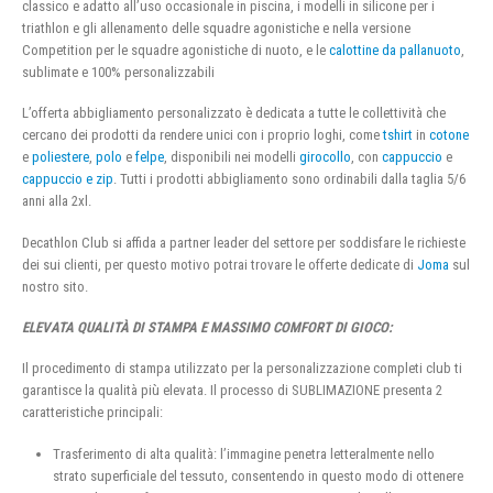
classico e adatto all’uso occasionale in piscina, i modelli in silicone per i
triathlon e gli allenamento delle squadre agonistiche e nella versione
Competition per le squadre agonistiche di nuoto, e le
calottine da pallanuoto
,
sublimate e 100% personalizzabili
L’offerta abbigliamento personalizzato è dedicata a tutte le collettività che
cercano dei prodotti da rendere unici con i proprio loghi, come
tshirt
in
cotone
e
poliestere
,
polo
e
felpe
, disponibili nei modelli
girocollo
, con
cappuccio
e
cappuccio e zip
. Tutti i prodotti abbigliamento sono ordinabili dalla taglia 5/6
anni alla 2xl.
Decathlon Club si affida a partner leader del settore per soddisfare le richieste
dei sui clienti, per questo motivo potrai trovare le offerte dedicate di
Joma
sul
nostro sito.
ELEVATA QUALITÀ DI STAMPA E MASSIMO COMFORT DI GIOCO:
Il procedimento di stampa utilizzato per la personalizzazione completi club ti
garantisce la qualità più elevata. Il processo di SUBLIMAZIONE presenta 2
caratteristiche principali:
Trasferimento di alta qualità: l’immagine penetra letteralmente nello
strato superficiale del tessuto, consentendo in questo modo di ottenere