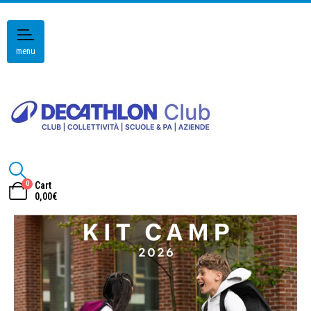
menu
0
Cart
0,00
€