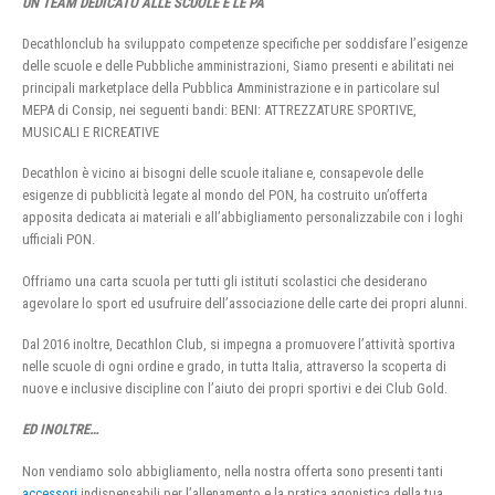
UN TEAM DEDICATO ALLE SCUOLE E LE PA
Decathlonclub ha sviluppato competenze specifiche per soddisfare l’esigenze
delle scuole e delle Pubbliche amministrazioni, Siamo presenti e abilitati nei
principali marketplace della Pubblica Amministrazione e in particolare sul
MEPA di Consip, nei seguenti bandi: BENI: ATTREZZATURE SPORTIVE,
MUSICALI E RICREATIVE
Decathlon è vicino ai bisogni delle scuole italiane e, consapevole delle
esigenze di pubblicità legate al mondo del PON, ha costruito un’offerta
apposita dedicata ai materiali e all’abbigliamento personalizzabile con i loghi
ufficiali PON.
Offriamo una carta scuola per tutti gli istituti scolastici che desiderano
agevolare lo sport ed usufruire dell’associazione delle carte dei propri alunni.
Dal 2016 inoltre, Decathlon Club, si impegna a promuovere l’attività sportiva
nelle scuole di ogni ordine e grado, in tutta Italia, attraverso la scoperta di
nuove e inclusive discipline con l’aiuto dei propri sportivi e dei Club Gold.
ED INOLTRE…
Non vendiamo solo abbigliamento, nella nostra offerta sono presenti tanti
accessori
indispensabili per l’allenamento e la pratica agonistica della tua