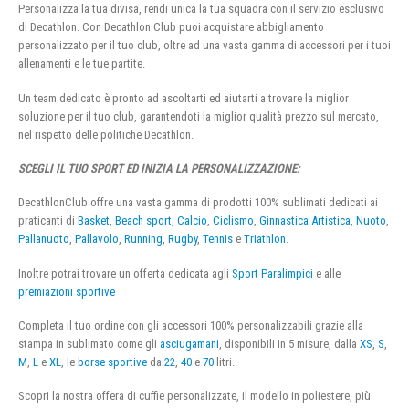
Personalizza la tua divisa, rendi unica la tua squadra con il servizio esclusivo
di Decathlon. Con Decathlon Club puoi acquistare abbigliamento
personalizzato per il tuo club, oltre ad una vasta gamma di accessori per i tuoi
allenamenti e le tue partite.
Un team dedicato è pronto ad ascoltarti ed aiutarti a trovare la miglior
soluzione per il tuo club, garantendoti la miglior qualità prezzo sul mercato,
nel rispetto delle politiche Decathlon.
SCEGLI IL TUO SPORT ED INIZIA LA PERSONALIZZAZIONE:
DecathlonClub offre una vasta gamma di prodotti 100% sublimati dedicati ai
praticanti di
Basket
,
Beach sport
,
Calcio
,
Ciclismo
,
Ginnastica Artistica
,
Nuoto
,
Pallanuoto
,
Pallavolo
,
Running
,
Rugby
,
Tennis
e
Triathlon
.
Inoltre potrai trovare un offerta dedicata agli
Sport Paralimpici
e alle
premiazioni sportive
Completa il tuo ordine con gli accessori 100% personalizzabili grazie alla
stampa in sublimato come gli
asciugamani
, disponibili in 5 misure, dalla
XS
,
S
,
M
,
L
e
XL
, le
borse sportive
da
22
,
40
e
70
litri.
Scopri la nostra offera di cuffie personalizzate, il modello in poliestere, più