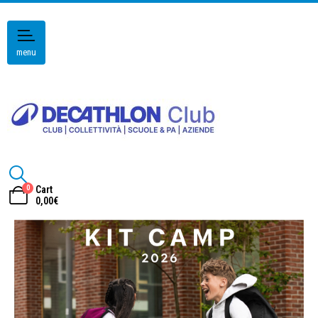
menu
0
Cart
0,00
€