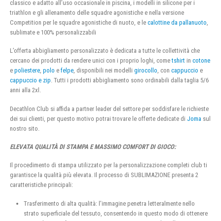
classico e adatto all’uso occasionale in piscina, i modelli in silicone per i
triathlon e gli allenamento delle squadre agonistiche e nella versione
Competition per le squadre agonistiche di nuoto, e le
calottine da pallanuoto
,
sublimate e 100% personalizzabili
L’offerta abbigliamento personalizzato è dedicata a tutte le collettività che
cercano dei prodotti da rendere unici con i proprio loghi, come
tshirt
in
cotone
e
poliestere
,
polo
e
felpe
, disponibili nei modelli
girocollo
, con
cappuccio
e
cappuccio e zip
. Tutti i prodotti abbigliamento sono ordinabili dalla taglia 5/6
anni alla 2xl.
Decathlon Club si affida a partner leader del settore per soddisfare le richieste
dei sui clienti, per questo motivo potrai trovare le offerte dedicate di
Joma
sul
nostro sito.
ELEVATA QUALITÀ DI STAMPA E MASSIMO COMFORT DI GIOCO:
Il procedimento di stampa utilizzato per la personalizzazione completi club ti
garantisce la qualità più elevata. Il processo di SUBLIMAZIONE presenta 2
caratteristiche principali:
Trasferimento di alta qualità: l’immagine penetra letteralmente nello
strato superficiale del tessuto, consentendo in questo modo di ottenere