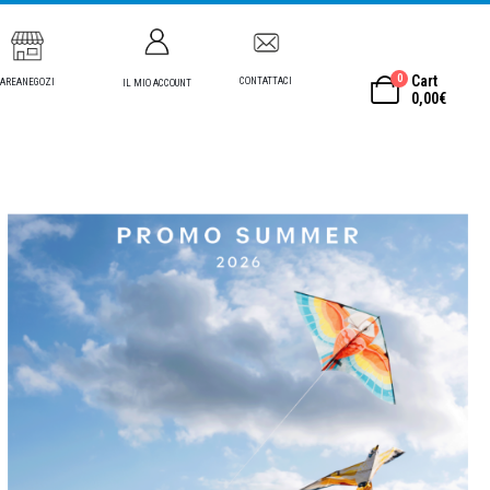
0
Cart
CONTATTACI
AREANEGOZI
IL MIO ACCOUNT
0,00
€