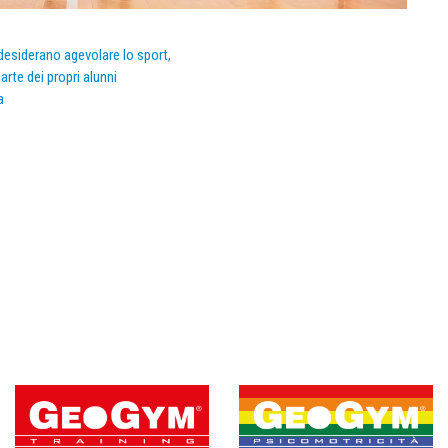
e desiderano agevolare lo sport,
arte dei propri alunni
a