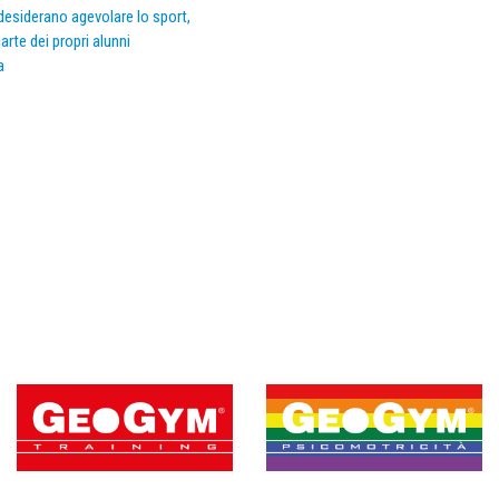
e desiderano agevolare lo sport,
arte dei propri alunni
a