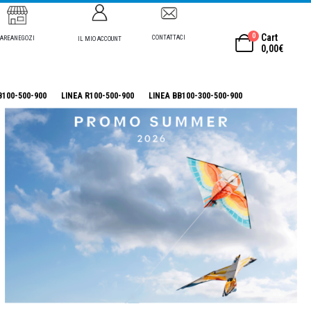
0
Cart
CONTATTACI
AREANEGOZI
IL MIO ACCOUNT
0,00
€
B100-500-900
LINEA R100-500-900
LINEA BB100-300-500-900