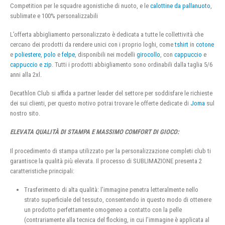
Competition per le squadre agonistiche di nuoto, e le
calottine da pallanuoto
,
sublimate e 100% personalizzabili
L’offerta abbigliamento personalizzato è dedicata a tutte le collettività che
cercano dei prodotti da rendere unici con i proprio loghi, come
tshirt
in
cotone
e
poliestere
,
polo
e
felpe
, disponibili nei modelli
girocollo
, con
cappuccio
e
cappuccio e zip
. Tutti i prodotti abbigliamento sono ordinabili dalla taglia 5/6
anni alla 2xl.
Decathlon Club si affida a partner leader del settore per soddisfare le richieste
dei sui clienti, per questo motivo potrai trovare le offerte dedicate di
Joma
sul
nostro sito.
ELEVATA QUALITÀ DI STAMPA E MASSIMO COMFORT DI GIOCO:
Il procedimento di stampa utilizzato per la personalizzazione completi club ti
garantisce la qualità più elevata. Il processo di SUBLIMAZIONE presenta 2
caratteristiche principali:
Trasferimento di alta qualità: l’immagine penetra letteralmente nello
strato superficiale del tessuto, consentendo in questo modo di ottenere
un prodotto perfettamente omogeneo a contatto con la pelle
(contrariamente alla tecnica del flocking, in cui l’immagine è applicata al