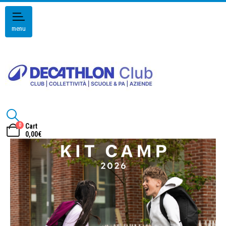
menu
0
Cart
0,00
€