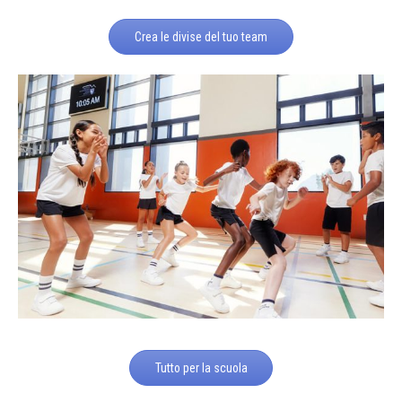
Crea le divise del tuo team
Tutto per la scuola