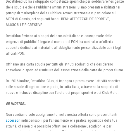
Decathlonclub ha sviluppato competenze specifiche per soddisfare l’esigenze
delle scuole e delle Pubbliche amministrazioni, Siamo presenti e abilitati nei
principali marketplace della Pubblica Amministrazione e in particolare sul
MEPA di Consip, nei seguenti bandi: BENI: ATTREZZATURE SPORTIVE,
MUSICALI E RICREATIVE
Decathlon è vicino ai bisogni delle scuole italiane e, consapevole delle
esigenze di pubblicità legate al mondo del PON, ha costruito un’offerta
apposita dedicata ai materiali e all’abbigliamento personalizzabile con i loghi
ufficiali PON.
Offriamo una carta scuola per tutti gli istituti scolastici che desiderano
agevolare lo sport ed usufruire dell’associazione delle carte dei propri alunni.
Dal 2016 inoltre, Decathlon Club, si impegna a promuovere l’attività sportiva
nelle scuole di ogni ordine e grado, in tutta Italia, attraverso la scoperta di
nuove e inclusive discipline con l’aiuto dei propri sportivi e dei Club Gold.
ED INOLTRE…
Non vendiamo solo abbigliamento, nella nostra offerta sono presenti tanti
accessori
indispensabili per l’allenamento e la pratica agonistica della tua
attività, che non ci è possibile offrirti nella collezione Decathlon. e’ per