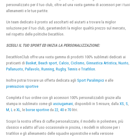
personalizzato per il tuo club, oltre ad una vasta gamma di accessori per i tuoi
allenamenti e le tue partite.
Un team dedicato è pronto ad ascoltarti ed aiutarti a trovare la miglior
soluzione per il tuo club, garantendoti la miglior qualità prezzo sul mercato,
nel rispetto delle politiche Decathlon.
SCEGLI IL TUO SPORT ED INIZIA LA PERSONALIZZAZIONE:
DecathlonClub offre una vasta gamma di prodotti 100% sublimati dedicati ai
praticanti di
Basket
,
Beach sport
,
Calcio
,
Ciclismo
,
Ginnastica Artistica
,
Nuoto
,
Pallanuoto
,
Pallavolo
,
Running
,
Rugby
,
Tennis
e
Triathlon
.
Inoltre potrai trovare un offerta dedicata agli
Sport Paralimpici
e alle
premiazioni sportive
Completa il tuo ordine con gli accessori 100% personalizzabili grazie alla
stampa in sublimato come gli
asciugamani
, disponibili in 5 misure, dalla
XS
,
S
,
M
,
L
e
XL
, le
borse sportive
da
22
,
40
e
70
litri.
Scopri la nostra offera di cuffie personalizzate, il modello in poliestere, più
classico e adatto all’uso occasionale in piscina, i modelli in silicone per i
triathlon e gli allenamento delle squadre agonistiche e nella versione