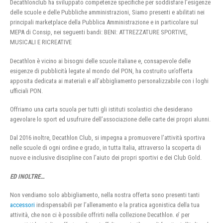
Decathlonclub ha sviluppato competenze specifiche per soddisfare l’esigenze
delle scuole e delle Pubbliche amministrazioni, Siamo presenti e abilitati nei
principali marketplace della Pubblica Amministrazione e in particolare sul
MEPA di Consip, nei seguenti bandi: BENI: ATTREZZATURE SPORTIVE,
MUSICALI E RICREATIVE
Decathlon è vicino ai bisogni delle scuole italiane e, consapevole delle
esigenze di pubblicità legate al mondo del PON, ha costruito un’offerta
apposita dedicata ai materiali e all’abbigliamento personalizzabile con i loghi
ufficiali PON.
Offriamo una carta scuola per tutti gli istituti scolastici che desiderano
agevolare lo sport ed usufruire dell’associazione delle carte dei propri alunni.
Dal 2016 inoltre, Decathlon Club, si impegna a promuovere l’attività sportiva
nelle scuole di ogni ordine e grado, in tutta Italia, attraverso la scoperta di
nuove e inclusive discipline con l’aiuto dei propri sportivi e dei Club Gold.
ED INOLTRE…
Non vendiamo solo abbigliamento, nella nostra offerta sono presenti tanti
accessori
indispensabili per l’allenamento e la pratica agonistica della tua
attività, che non ci è possibile offrirti nella collezione Decathlon. e’ per