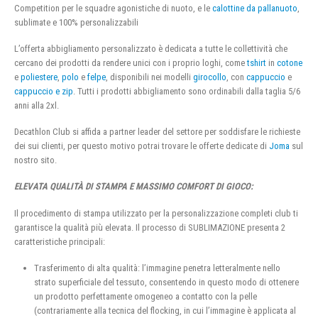
Competition per le squadre agonistiche di nuoto, e le
calottine da pallanuoto
,
sublimate e 100% personalizzabili
L’offerta abbigliamento personalizzato è dedicata a tutte le collettività che
cercano dei prodotti da rendere unici con i proprio loghi, come
tshirt
in
cotone
e
poliestere
,
polo
e
felpe
, disponibili nei modelli
girocollo
, con
cappuccio
e
cappuccio e zip
. Tutti i prodotti abbigliamento sono ordinabili dalla taglia 5/6
anni alla 2xl.
Decathlon Club si affida a partner leader del settore per soddisfare le richieste
dei sui clienti, per questo motivo potrai trovare le offerte dedicate di
Joma
sul
nostro sito.
ELEVATA QUALITÀ DI STAMPA E MASSIMO COMFORT DI GIOCO:
Il procedimento di stampa utilizzato per la personalizzazione completi club ti
garantisce la qualità più elevata. Il processo di SUBLIMAZIONE presenta 2
caratteristiche principali:
Trasferimento di alta qualità: l’immagine penetra letteralmente nello
strato superficiale del tessuto, consentendo in questo modo di ottenere
un prodotto perfettamente omogeneo a contatto con la pelle
(contrariamente alla tecnica del flocking, in cui l’immagine è applicata al