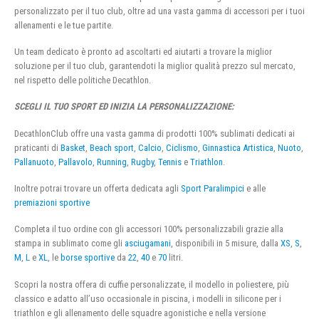
personalizzato per il tuo club, oltre ad una vasta gamma di accessori per i tuoi
allenamenti e le tue partite.
Un team dedicato è pronto ad ascoltarti ed aiutarti a trovare la miglior
soluzione per il tuo club, garantendoti la miglior qualità prezzo sul mercato,
nel rispetto delle politiche Decathlon.
SCEGLI IL TUO SPORT ED INIZIA LA PERSONALIZZAZIONE:
DecathlonClub offre una vasta gamma di prodotti 100% sublimati dedicati ai
praticanti di
Basket
,
Beach sport
,
Calcio
,
Ciclismo
,
Ginnastica Artistica
,
Nuoto
,
Pallanuoto
,
Pallavolo
,
Running
,
Rugby
,
Tennis
e
Triathlon
.
Inoltre potrai trovare un offerta dedicata agli
Sport Paralimpici
e alle
premiazioni sportive
Completa il tuo ordine con gli accessori 100% personalizzabili grazie alla
stampa in sublimato come gli
asciugamani
, disponibili in 5 misure, dalla
XS
,
S
,
M
,
L
e
XL
, le
borse sportive
da
22
,
40
e
70
litri.
Scopri la nostra offera di cuffie personalizzate, il modello in poliestere, più
classico e adatto all’uso occasionale in piscina, i modelli in silicone per i
triathlon e gli allenamento delle squadre agonistiche e nella versione