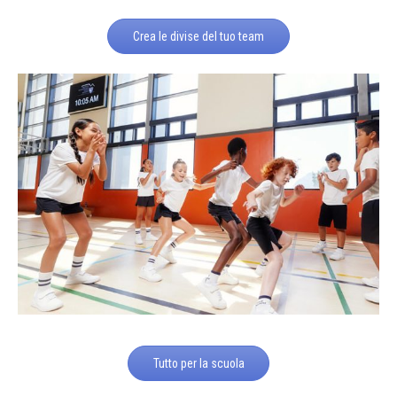
Crea le divise del tuo team
Tutto per la scuola