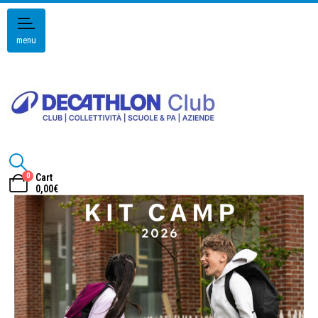
menu
0
Cart
0,00
€