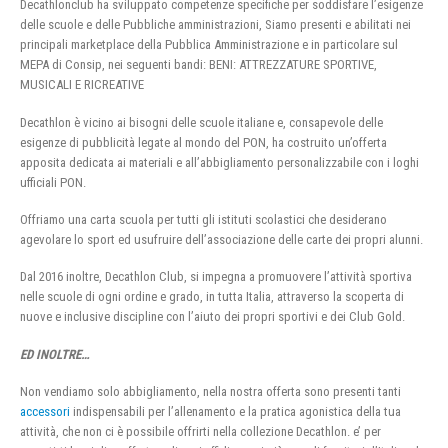
Decathlonclub ha sviluppato competenze specifiche per soddisfare l’esigenze
delle scuole e delle Pubbliche amministrazioni, Siamo presenti e abilitati nei
principali marketplace della Pubblica Amministrazione e in particolare sul
MEPA di Consip, nei seguenti bandi: BENI: ATTREZZATURE SPORTIVE,
MUSICALI E RICREATIVE
Decathlon è vicino ai bisogni delle scuole italiane e, consapevole delle
esigenze di pubblicità legate al mondo del PON, ha costruito un’offerta
apposita dedicata ai materiali e all’abbigliamento personalizzabile con i loghi
ufficiali PON.
Offriamo una carta scuola per tutti gli istituti scolastici che desiderano
agevolare lo sport ed usufruire dell’associazione delle carte dei propri alunni.
Dal 2016 inoltre, Decathlon Club, si impegna a promuovere l’attività sportiva
nelle scuole di ogni ordine e grado, in tutta Italia, attraverso la scoperta di
nuove e inclusive discipline con l’aiuto dei propri sportivi e dei Club Gold.
ED INOLTRE…
Non vendiamo solo abbigliamento, nella nostra offerta sono presenti tanti
accessori
indispensabili per l’allenamento e la pratica agonistica della tua
attività, che non ci è possibile offrirti nella collezione Decathlon. e’ per