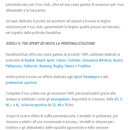
personalizzato per il tuo club, oltre ad una vasta gamma di accessori per i tuoi
allenamenti e le tue partite.
Un team dedicato è pronto ad ascoltarti ed aiutarti a trovare la miglior
soluzione per il tuo club, garantendoti la miglior qualità prezzo sul mercato,
nel rispetto delle politiche Decathlon.
SCEGLI IL TUO SPORT ED INIZIA LA PERSONALIZZAZIONE:
DecathlonClub offre una vasta gamma di prodotti 100% sublimati dedicati ai
praticanti di
Basket
,
Beach sport
,
Calcio
,
Ciclismo
,
Ginnastica Artistica
,
Nuoto
,
Pallanuoto
,
Pallavolo
,
Running
,
Rugby
,
Tennis
e
Triathlon
.
Inoltre potrai trovare un offerta dedicata agli
Sport Paralimpici
e alle
premiazioni sportive
Completa il tuo ordine con gli accessori 100% personalizzabili grazie alla
stampa in sublimato come gli
asciugamani
, disponibili in 5 misure, dalla
XS
,
S
,
M
,
L
e
XL
, le
borse sportive
da
22
,
40
e
70
litri.
Scopri la nostra offera di cuffie personalizzate, il modello in poliestere, più
classico e adatto all’uso occasionale in piscina, i modelli in silicone per i
triathlon e gli allenamento delle squadre agonistiche e nella versione