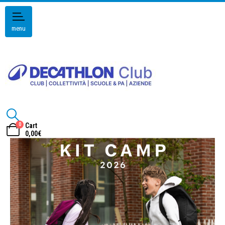
menu
0
Cart
0,00
€