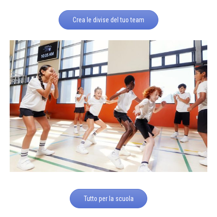
Crea le divise del tuo team
Tutto per la scuola