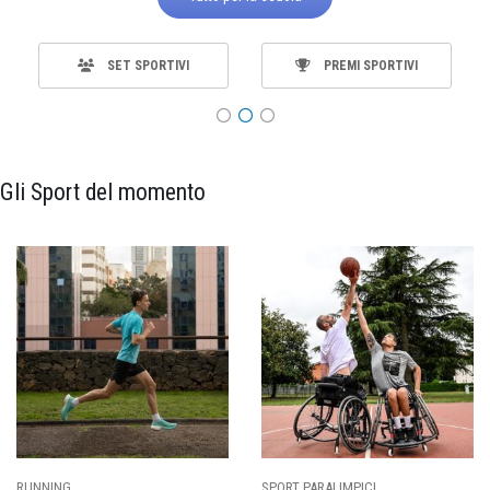
SET SPORTIVI
PREMI SPORTIVI
Gli Sport del momento
ING
SPORT PARALIMPICI
CALCI