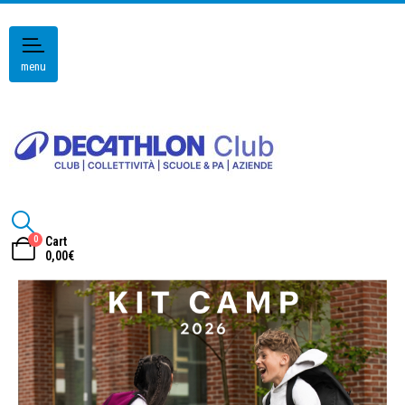
menu
0
Cart
0,00
€