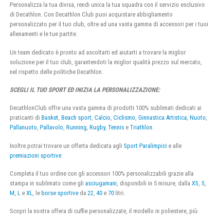
Personalizza la tua divisa, rendi unica la tua squadra con il servizio esclusivo
di Decathlon. Con Decathlon Club puoi acquistare abbigliamento
personalizzato per il tuo club, oltre ad una vasta gamma di accessori per i tuoi
allenamenti e le tue partite.
Un team dedicato è pronto ad ascoltarti ed aiutarti a trovare la miglior
soluzione per il tuo club, garantendoti la miglior qualità prezzo sul mercato,
nel rispetto delle politiche Decathlon.
SCEGLI IL TUO SPORT ED INIZIA LA PERSONALIZZAZIONE:
DecathlonClub offre una vasta gamma di prodotti 100% sublimati dedicati ai
praticanti di
Basket
,
Beach sport
,
Calcio
,
Ciclismo
,
Ginnastica Artistica
,
Nuoto
,
Pallanuoto
,
Pallavolo
,
Running
,
Rugby
,
Tennis
e
Triathlon
.
Inoltre potrai trovare un offerta dedicata agli
Sport Paralimpici
e alle
premiazioni sportive
Completa il tuo ordine con gli accessori 100% personalizzabili grazie alla
stampa in sublimato come gli
asciugamani
, disponibili in 5 misure, dalla
XS
,
S
,
M
,
L
e
XL
, le
borse sportive
da
22
,
40
e
70
litri.
Scopri la nostra offera di cuffie personalizzate, il modello in poliestere, più