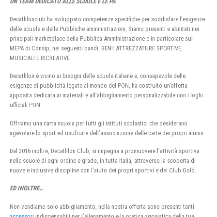
UN TEAM DEDICATO ALLE SCUOLE E LE PA
Decathlonclub ha sviluppato competenze specifiche per soddisfare l’esigenze
delle scuole e delle Pubbliche amministrazioni, Siamo presenti e abilitati nei
principali marketplace della Pubblica Amministrazione e in particolare sul
MEPA di Consip, nei seguenti bandi: BENI: ATTREZZATURE SPORTIVE,
MUSICALI E RICREATIVE
Decathlon è vicino ai bisogni delle scuole italiane e, consapevole delle
esigenze di pubblicità legate al mondo del PON, ha costruito un’offerta
apposita dedicata ai materiali e all’abbigliamento personalizzabile con i loghi
ufficiali PON.
Offriamo una carta scuola per tutti gli istituti scolastici che desiderano
agevolare lo sport ed usufruire dell’associazione delle carte dei propri alunni.
Dal 2016 inoltre, Decathlon Club, si impegna a promuovere l’attività sportiva
nelle scuole di ogni ordine e grado, in tutta Italia, attraverso la scoperta di
nuove e inclusive discipline con l’aiuto dei propri sportivi e dei Club Gold.
ED INOLTRE…
Non vendiamo solo abbigliamento, nella nostra offerta sono presenti tanti
accessori
indispensabili per l’allenamento e la pratica agonistica della tua