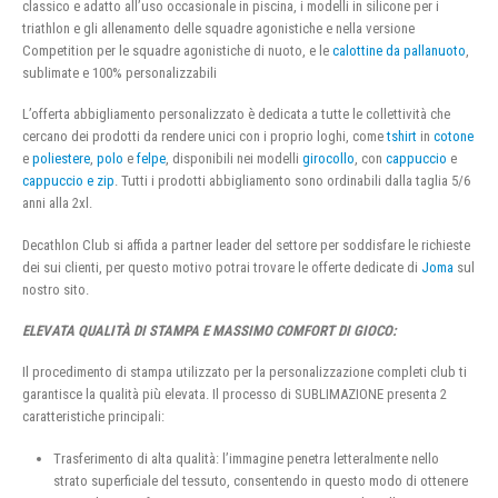
classico e adatto all’uso occasionale in piscina, i modelli in silicone per i
triathlon e gli allenamento delle squadre agonistiche e nella versione
Competition per le squadre agonistiche di nuoto, e le
calottine da pallanuoto
,
sublimate e 100% personalizzabili
L’offerta abbigliamento personalizzato è dedicata a tutte le collettività che
cercano dei prodotti da rendere unici con i proprio loghi, come
tshirt
in
cotone
e
poliestere
,
polo
e
felpe
, disponibili nei modelli
girocollo
, con
cappuccio
e
cappuccio e zip
. Tutti i prodotti abbigliamento sono ordinabili dalla taglia 5/6
anni alla 2xl.
Decathlon Club si affida a partner leader del settore per soddisfare le richieste
dei sui clienti, per questo motivo potrai trovare le offerte dedicate di
Joma
sul
nostro sito.
ELEVATA QUALITÀ DI STAMPA E MASSIMO COMFORT DI GIOCO:
Il procedimento di stampa utilizzato per la personalizzazione completi club ti
garantisce la qualità più elevata. Il processo di SUBLIMAZIONE presenta 2
caratteristiche principali:
Trasferimento di alta qualità: l’immagine penetra letteralmente nello
strato superficiale del tessuto, consentendo in questo modo di ottenere