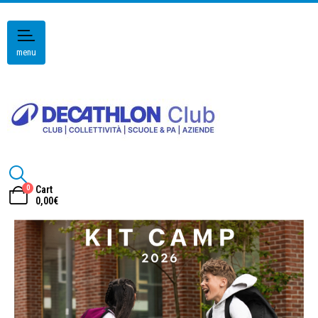
menu
0
Cart
0,00
€