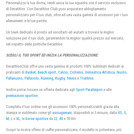
Personalizza la tua divisa, rendi unica la tua squadra con il servizio esclusivo
di Decathlon. Con Decathlon Club puoi acquistare abbigliamento
personalizzato per il tuo club, oltre ad una vasta gamma di accessori per i tuoi
allenamenti e le tue partite.
Un team dedicato è pronto ad ascoltarti ed aiutarti a trovare la miglior
soluzione per il tuo club, garantendoti la miglior qualità prezzo sul mercato,
nel rispetto delle politiche Decathlon.
SCEGLI IL TUO SPORT ED INIZIA LA PERSONALIZZAZIONE:
DecathlonClub offre una vasta gamma di prodotti 100% sublimati dedicati ai
praticanti di
Basket
,
Beach sport
,
Calcio
,
Ciclismo
,
Ginnastica Artistica
,
Nuoto
,
Pallanuoto
,
Pallavolo
,
Running
,
Rugby
,
Tennis
e
Triathlon
.
Inoltre potrai trovare un offerta dedicata agli
Sport Paralimpici
e alle
premiazioni sportive
Completa il tuo ordine con gli accessori 100% personalizzabili grazie alla
stampa in sublimato come gli
asciugamani
, disponibili in 5 misure, dalla
XS
,
S
,
M
,
L
e
XL
, le
borse sportive
da
22
,
40
e
70
litri.
Scopri la nostra offera di cuffie personalizzate, il modello in poliestere, più