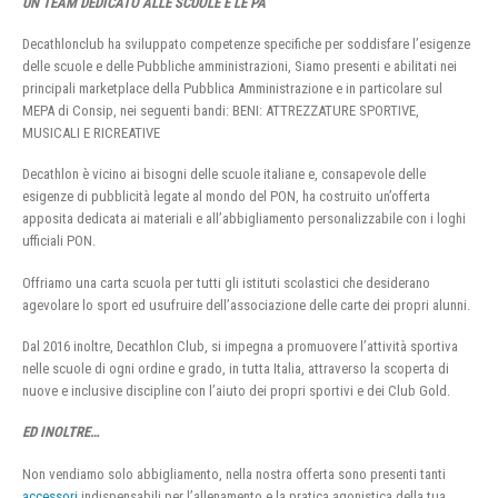
UN TEAM DEDICATO ALLE SCUOLE E LE PA
Decathlonclub ha sviluppato competenze specifiche per soddisfare l’esigenze
delle scuole e delle Pubbliche amministrazioni, Siamo presenti e abilitati nei
principali marketplace della Pubblica Amministrazione e in particolare sul
MEPA di Consip, nei seguenti bandi: BENI: ATTREZZATURE SPORTIVE,
MUSICALI E RICREATIVE
Decathlon è vicino ai bisogni delle scuole italiane e, consapevole delle
esigenze di pubblicità legate al mondo del PON, ha costruito un’offerta
apposita dedicata ai materiali e all’abbigliamento personalizzabile con i loghi
ufficiali PON.
Offriamo una carta scuola per tutti gli istituti scolastici che desiderano
agevolare lo sport ed usufruire dell’associazione delle carte dei propri alunni.
Dal 2016 inoltre, Decathlon Club, si impegna a promuovere l’attività sportiva
nelle scuole di ogni ordine e grado, in tutta Italia, attraverso la scoperta di
nuove e inclusive discipline con l’aiuto dei propri sportivi e dei Club Gold.
ED INOLTRE…
Non vendiamo solo abbigliamento, nella nostra offerta sono presenti tanti
accessori
indispensabili per l’allenamento e la pratica agonistica della tua