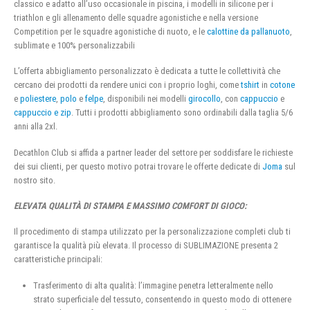
classico e adatto all’uso occasionale in piscina, i modelli in silicone per i
triathlon e gli allenamento delle squadre agonistiche e nella versione
Competition per le squadre agonistiche di nuoto, e le
calottine da pallanuoto
,
sublimate e 100% personalizzabili
L’offerta abbigliamento personalizzato è dedicata a tutte le collettività che
cercano dei prodotti da rendere unici con i proprio loghi, come
tshirt
in
cotone
e
poliestere
,
polo
e
felpe
, disponibili nei modelli
girocollo
, con
cappuccio
e
cappuccio e zip
. Tutti i prodotti abbigliamento sono ordinabili dalla taglia 5/6
anni alla 2xl.
Decathlon Club si affida a partner leader del settore per soddisfare le richieste
dei sui clienti, per questo motivo potrai trovare le offerte dedicate di
Joma
sul
nostro sito.
ELEVATA QUALITÀ DI STAMPA E MASSIMO COMFORT DI GIOCO:
Il procedimento di stampa utilizzato per la personalizzazione completi club ti
garantisce la qualità più elevata. Il processo di SUBLIMAZIONE presenta 2
caratteristiche principali:
Trasferimento di alta qualità: l’immagine penetra letteralmente nello
strato superficiale del tessuto, consentendo in questo modo di ottenere