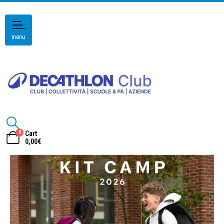
menu
0
Cart
0,00
€