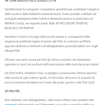
UN TEAM DEDICATO ALLE SCUOLE E LE PA
Decathlonclub ha sviluppato competenze specifiche per soddisfare l’esigenze
delle scuole e delle Pubbliche amministrazioni, Siamo presenti e abilitati nei
principali marketplace della Pubblica Amministrazione e in particolare sul
MEPA di Consip, nei seguenti bandi: BENI: ATTREZZATURE SPORTIVE,
MUSICALI E RICREATIVE
Decathlon è vicino ai bisogni delle scuole italiane e, consapevole delle
esigenze di pubblicità legate al mondo del PON, ha costruito un’offerta
apposita dedicata ai materiali e all’abbigliamento personalizzabile con i loghi
ufficiali PON.
Offriamo una carta scuola per tutti gli istituti scolastici che desiderano
agevolare lo sport ed usufruire dell’associazione delle carte dei propri alunni.
Dal 2016 inoltre, Decathlon Club, si impegna a promuovere l’attività sportiva
nelle scuole di ogni ordine e grado, in tutta Italia, attraverso la scoperta di
nuove e inclusive discipline con l’aiuto dei propri sportivi e dei Club Gold.
ED INOLTRE…
Non vendiamo solo abbigliamento, nella nostra offerta sono presenti tanti
accessori
indispensabili per l’allenamento e la pratica agonistica della tua