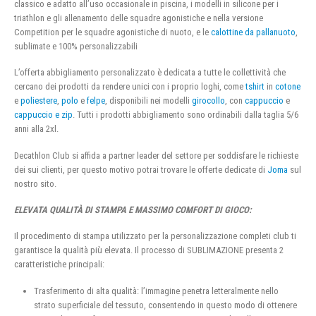
classico e adatto all’uso occasionale in piscina, i modelli in silicone per i
triathlon e gli allenamento delle squadre agonistiche e nella versione
Competition per le squadre agonistiche di nuoto, e le
calottine da pallanuoto
,
sublimate e 100% personalizzabili
L’offerta abbigliamento personalizzato è dedicata a tutte le collettività che
cercano dei prodotti da rendere unici con i proprio loghi, come
tshirt
in
cotone
e
poliestere
,
polo
e
felpe
, disponibili nei modelli
girocollo
, con
cappuccio
e
cappuccio e zip
. Tutti i prodotti abbigliamento sono ordinabili dalla taglia 5/6
anni alla 2xl.
Decathlon Club si affida a partner leader del settore per soddisfare le richieste
dei sui clienti, per questo motivo potrai trovare le offerte dedicate di
Joma
sul
nostro sito.
ELEVATA QUALITÀ DI STAMPA E MASSIMO COMFORT DI GIOCO:
Il procedimento di stampa utilizzato per la personalizzazione completi club ti
garantisce la qualità più elevata. Il processo di SUBLIMAZIONE presenta 2
caratteristiche principali:
Trasferimento di alta qualità: l’immagine penetra letteralmente nello
strato superficiale del tessuto, consentendo in questo modo di ottenere