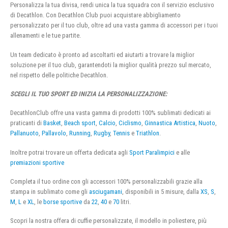
Personalizza la tua divisa, rendi unica la tua squadra con il servizio esclusivo
di Decathlon. Con Decathlon Club puoi acquistare abbigliamento
personalizzato per il tuo club, oltre ad una vasta gamma di accessori per i tuoi
allenamenti e le tue partite.
Un team dedicato è pronto ad ascoltarti ed aiutarti a trovare la miglior
soluzione per il tuo club, garantendoti la miglior qualità prezzo sul mercato,
nel rispetto delle politiche Decathlon.
SCEGLI IL TUO SPORT ED INIZIA LA PERSONALIZZAZIONE:
DecathlonClub offre una vasta gamma di prodotti 100% sublimati dedicati ai
praticanti di
Basket
,
Beach sport
,
Calcio
,
Ciclismo
,
Ginnastica Artistica
,
Nuoto
,
Pallanuoto
,
Pallavolo
,
Running
,
Rugby
,
Tennis
e
Triathlon
.
Inoltre potrai trovare un offerta dedicata agli
Sport Paralimpici
e alle
premiazioni sportive
Completa il tuo ordine con gli accessori 100% personalizzabili grazie alla
stampa in sublimato come gli
asciugamani
, disponibili in 5 misure, dalla
XS
,
S
,
M
,
L
e
XL
, le
borse sportive
da
22
,
40
e
70
litri.
Scopri la nostra offera di cuffie personalizzate, il modello in poliestere, più