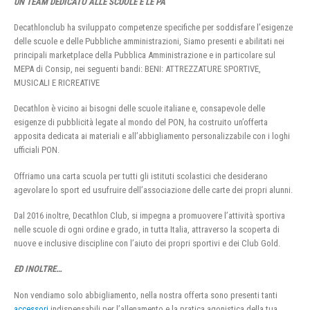
UN TEAM DEDICATO ALLE SCUOLE E LE PA
Decathlonclub ha sviluppato competenze specifiche per soddisfare l’esigenze
delle scuole e delle Pubbliche amministrazioni, Siamo presenti e abilitati nei
principali marketplace della Pubblica Amministrazione e in particolare sul
MEPA di Consip, nei seguenti bandi: BENI: ATTREZZATURE SPORTIVE,
MUSICALI E RICREATIVE
Decathlon è vicino ai bisogni delle scuole italiane e, consapevole delle
esigenze di pubblicità legate al mondo del PON, ha costruito un’offerta
apposita dedicata ai materiali e all’abbigliamento personalizzabile con i loghi
ufficiali PON.
Offriamo una carta scuola per tutti gli istituti scolastici che desiderano
agevolare lo sport ed usufruire dell’associazione delle carte dei propri alunni.
Dal 2016 inoltre, Decathlon Club, si impegna a promuovere l’attività sportiva
nelle scuole di ogni ordine e grado, in tutta Italia, attraverso la scoperta di
nuove e inclusive discipline con l’aiuto dei propri sportivi e dei Club Gold.
ED INOLTRE…
Non vendiamo solo abbigliamento, nella nostra offerta sono presenti tanti
accessori
indispensabili per l’allenamento e la pratica agonistica della tua