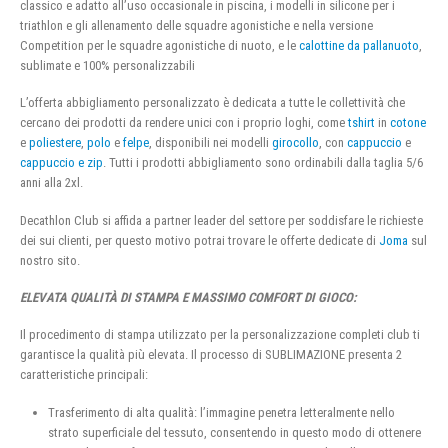
classico e adatto all’uso occasionale in piscina, i modelli in silicone per i
triathlon e gli allenamento delle squadre agonistiche e nella versione
Competition per le squadre agonistiche di nuoto, e le
calottine da pallanuoto
,
sublimate e 100% personalizzabili
L’offerta abbigliamento personalizzato è dedicata a tutte le collettività che
cercano dei prodotti da rendere unici con i proprio loghi, come
tshirt
in
cotone
e
poliestere
,
polo
e
felpe
, disponibili nei modelli
girocollo
, con
cappuccio
e
cappuccio e zip
. Tutti i prodotti abbigliamento sono ordinabili dalla taglia 5/6
anni alla 2xl.
Decathlon Club si affida a partner leader del settore per soddisfare le richieste
dei sui clienti, per questo motivo potrai trovare le offerte dedicate di
Joma
sul
nostro sito.
ELEVATA QUALITÀ DI STAMPA E MASSIMO COMFORT DI GIOCO:
Il procedimento di stampa utilizzato per la personalizzazione completi club ti
garantisce la qualità più elevata. Il processo di SUBLIMAZIONE presenta 2
caratteristiche principali:
Trasferimento di alta qualità: l’immagine penetra letteralmente nello
strato superficiale del tessuto, consentendo in questo modo di ottenere