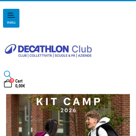
menu
0
Cart
0,00
€