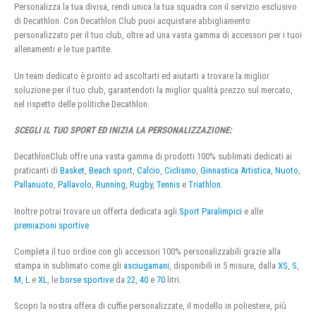
Personalizza la tua divisa, rendi unica la tua squadra con il servizio esclusivo
di Decathlon. Con Decathlon Club puoi acquistare abbigliamento
personalizzato per il tuo club, oltre ad una vasta gamma di accessori per i tuoi
allenamenti e le tue partite.
Un team dedicato è pronto ad ascoltarti ed aiutarti a trovare la miglior
soluzione per il tuo club, garantendoti la miglior qualità prezzo sul mercato,
nel rispetto delle politiche Decathlon.
SCEGLI IL TUO SPORT ED INIZIA LA PERSONALIZZAZIONE:
DecathlonClub offre una vasta gamma di prodotti 100% sublimati dedicati ai
praticanti di
Basket
,
Beach sport
,
Calcio
,
Ciclismo
,
Ginnastica Artistica
,
Nuoto
,
Pallanuoto
,
Pallavolo
,
Running
,
Rugby
,
Tennis
e
Triathlon
.
Inoltre potrai trovare un offerta dedicata agli
Sport Paralimpici
e alle
premiazioni sportive
Completa il tuo ordine con gli accessori 100% personalizzabili grazie alla
stampa in sublimato come gli
asciugamani
, disponibili in 5 misure, dalla
XS
,
S
,
M
,
L
e
XL
, le
borse sportive
da
22
,
40
e
70
litri.
Scopri la nostra offera di cuffie personalizzate, il modello in poliestere, più