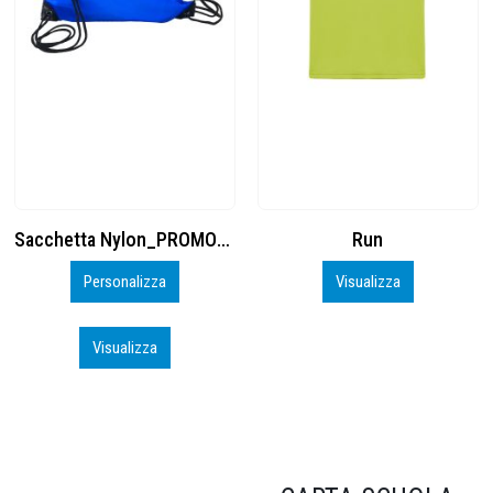
Run
Cuffia Poliestere
Visualizza
Inizia a Personalizzare
Visualizza