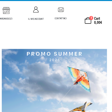
0
Cart
CONTATTACI
AREANEGOZI
IL MIO ACCOUNT
0,00
€