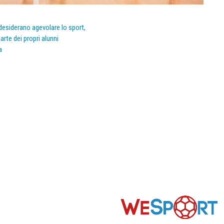
e desiderano agevolare lo sport,
arte dei propri alunni
a