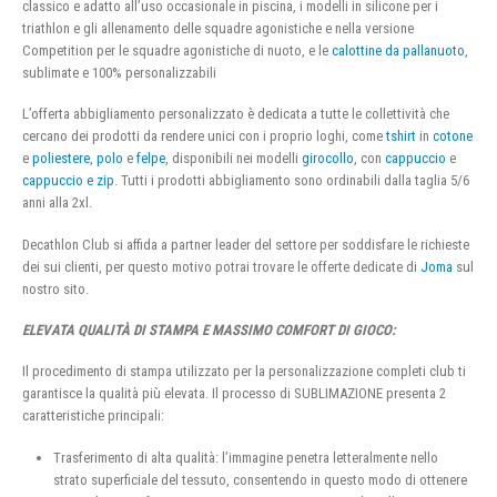
classico e adatto all’uso occasionale in piscina, i modelli in silicone per i
triathlon e gli allenamento delle squadre agonistiche e nella versione
Competition per le squadre agonistiche di nuoto, e le
calottine da pallanuoto
,
sublimate e 100% personalizzabili
L’offerta abbigliamento personalizzato è dedicata a tutte le collettività che
cercano dei prodotti da rendere unici con i proprio loghi, come
tshirt
in
cotone
e
poliestere
,
polo
e
felpe
, disponibili nei modelli
girocollo
, con
cappuccio
e
cappuccio e zip
. Tutti i prodotti abbigliamento sono ordinabili dalla taglia 5/6
anni alla 2xl.
Decathlon Club si affida a partner leader del settore per soddisfare le richieste
dei sui clienti, per questo motivo potrai trovare le offerte dedicate di
Joma
sul
nostro sito.
ELEVATA QUALITÀ DI STAMPA E MASSIMO COMFORT DI GIOCO:
Il procedimento di stampa utilizzato per la personalizzazione completi club ti
garantisce la qualità più elevata. Il processo di SUBLIMAZIONE presenta 2
caratteristiche principali:
Trasferimento di alta qualità: l’immagine penetra letteralmente nello
strato superficiale del tessuto, consentendo in questo modo di ottenere