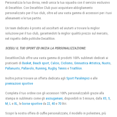
Personalizza la tua divisa, rendi unica la tua squadra con il servizio esclusivo
di Decathlon. Con Decathlon Club puoi acquistare abbigliamento
personalizzato per il tuo club, oltre ad una vasta gamma di accessori per i tuoi
allenamenti e le tue partite.
Un team dedicato è pronto ad ascoltarti ed aiutarti a trovare la miglior
soluzione per il tuo club, garantendoti la miglior qualità prezzo sul mercato,
nel rispetto delle politiche Decathlon.
SCEGLI IL TUO SPORT ED INIZIA LA PERSONALIZZAZIONE:
DecathlonClub offre una vasta gamma di prodotti 100% sublimati dedicati ai
praticanti di
Basket
,
Beach sport
,
Calcio
,
Ciclismo
,
Ginnastica Artistica
,
Nuoto
,
Pallanuoto
,
Pallavolo
,
Running
,
Rugby
,
Tennis
e
Triathlon
.
Inoltre potrai trovare un offerta dedicata agli
Sport Paralimpici
e alle
premiazioni sportive
Completa il tuo ordine con gli accessori 100% personalizzabili grazie alla
stampa in sublimato come gli
asciugamani
, disponibili in 5 misure, dalla
XS
,
S
,
M
,
L
e
XL
, le
borse sportive
da
22
,
40
e
70
litri.
Scopri la nostra offera di cuffie personalizzate, il modello in poliestere, più