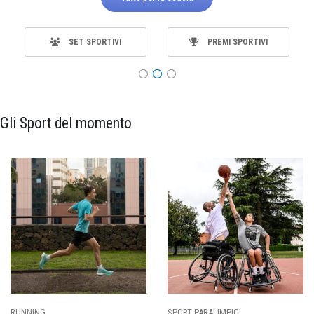
SET SPORTIVI
PREMI SPORTIVI
Gli Sport del momento
ING
SPORT PARALIMPICI
CALCI