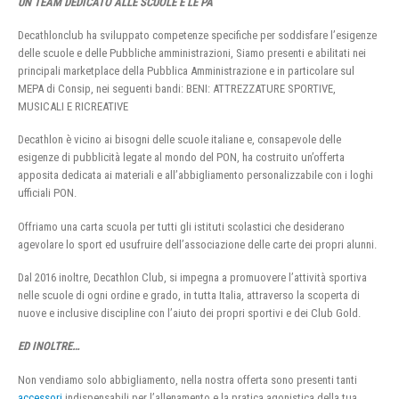
UN TEAM DEDICATO ALLE SCUOLE E LE PA
Decathlonclub ha sviluppato competenze specifiche per soddisfare l’esigenze
delle scuole e delle Pubbliche amministrazioni, Siamo presenti e abilitati nei
principali marketplace della Pubblica Amministrazione e in particolare sul
MEPA di Consip, nei seguenti bandi: BENI: ATTREZZATURE SPORTIVE,
MUSICALI E RICREATIVE
Decathlon è vicino ai bisogni delle scuole italiane e, consapevole delle
esigenze di pubblicità legate al mondo del PON, ha costruito un’offerta
apposita dedicata ai materiali e all’abbigliamento personalizzabile con i loghi
ufficiali PON.
Offriamo una carta scuola per tutti gli istituti scolastici che desiderano
agevolare lo sport ed usufruire dell’associazione delle carte dei propri alunni.
Dal 2016 inoltre, Decathlon Club, si impegna a promuovere l’attività sportiva
nelle scuole di ogni ordine e grado, in tutta Italia, attraverso la scoperta di
nuove e inclusive discipline con l’aiuto dei propri sportivi e dei Club Gold.
ED INOLTRE…
Non vendiamo solo abbigliamento, nella nostra offerta sono presenti tanti
accessori
indispensabili per l’allenamento e la pratica agonistica della tua