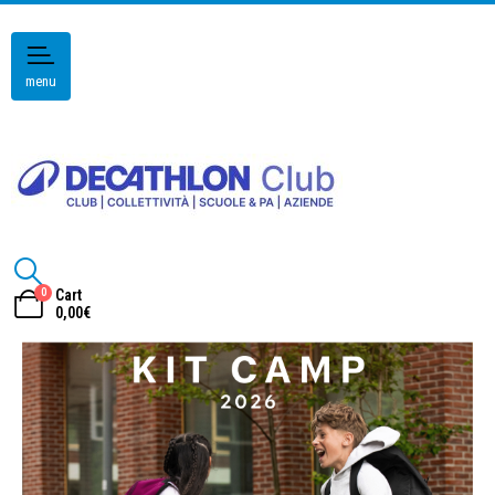
menu
0
Cart
0,00
€