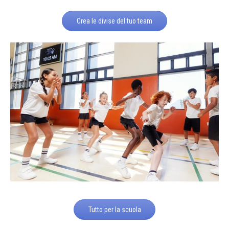
Crea le divise del tuo team
Tutto per la scuola