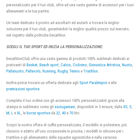
personalizzato per il tuo club, oltre ad una vasta gamma di accessori per i tuoi
allenamenti e le tue partite.
Un team dedicato è pronto ad ascoltarti ed aiutarti a trovare la miglior
soluzione per il tuo club, garantendoti la miglior qualità prezzo sul mercato,
nel rispetto delle politiche Decathlon.
SCEGLI IL TUO SPORT ED INIZIA LA PERSONALIZZAZIONE:
DecathlonClub offre una vasta gamma di prodotti 100% sublimati dedicati ai
praticanti di
Basket
,
Beach sport
,
Calcio
,
Ciclismo
,
Ginnastica Artistica
,
Nuoto
,
Pallanuoto
,
Pallavolo
,
Running
,
Rugby
,
Tennis
e
Triathlon
.
Inoltre potrai trovare un offerta dedicata agli
Sport Paralimpici
e alle
premiazioni sportive
Completa il tuo ordine con gli accessori 100% personalizzabili grazie alla
stampa in sublimato come gli
asciugamani
, disponibili in 5 misure, dalla
XS
,
S
,
M
,
L
e
XL
, le
borse sportive
da
22
,
40
e
70
litri.
Scopri la nostra offera di cuffie personalizzate, il modello in poliestere, più
classico e adatto all’uso occasionale in piscina, i modelli in silicone per i
triathlon e gli allenamento delle squadre agonistiche e nella versione