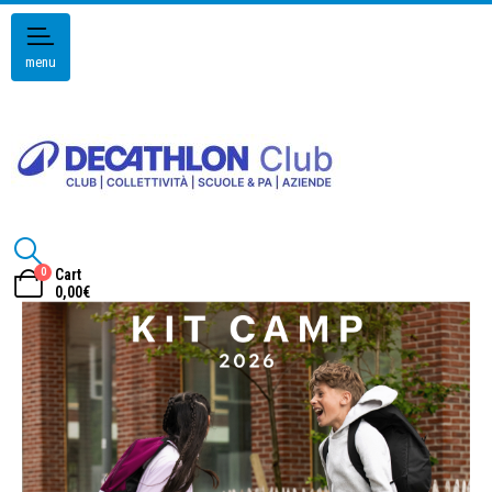
menu
0
Cart
0,00
€