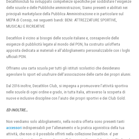
Decathlonclub ha sviluppato competenze specifiche per soddisfare l’esigenze
delle scuole e delle Pubbliche amministrazioni, Siamo presenti e abilitati nei
principali marketplace della Pubblica Amministrazione e in particolare sul
MEPA di Consip, nei seguenti bandi: BENI: ATTREZZATURE SPORTIVE,
MUSICALI E RICREATIVE
Decathlon è vicino ai bisogni delle scuole italiane e, consapevole delle
esigenze di pubblicità legate al mondo del PON, ha costruito un’offerta
apposita dedicata ai materiali e all’abbigliamento personalizzabile con i loghi
ufficiali PON.
Offriamo una carta scuola per tutti gli istituti scolastici che desiderano
agevolare lo sport ed usufruire dell’associazione delle carte dei propri alunni.
Dal 2016 inoltre, Decathlon Club, si impegna a promuovere l’attività sportiva
nelle scuole di ogni ordine e grado, in tutta Italia, attraverso la scoperta di
nuove e inclusive discipline con l’aiuto dei propri sportivi e dei Club Gold.
ED INOLTRE…
Non vendiamo solo abbigliamento, nella nostra offerta sono presenti tanti
accessori
indispensabili per l’allenamento e la pratica agonistica della tua
attività, che non ci è possibile offrirti nella collezione Decathlon. e’ per