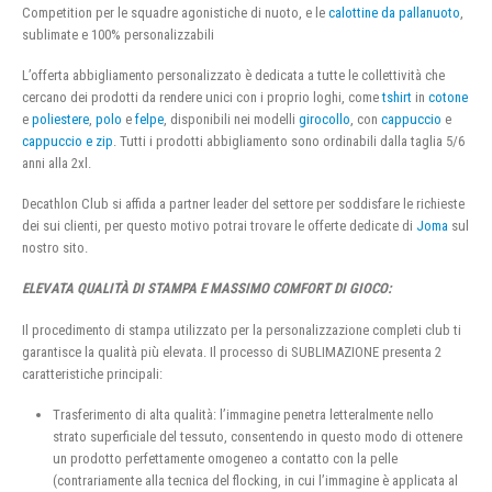
Competition per le squadre agonistiche di nuoto, e le
calottine da pallanuoto
,
sublimate e 100% personalizzabili
L’offerta abbigliamento personalizzato è dedicata a tutte le collettività che
cercano dei prodotti da rendere unici con i proprio loghi, come
tshirt
in
cotone
e
poliestere
,
polo
e
felpe
, disponibili nei modelli
girocollo
, con
cappuccio
e
cappuccio e zip
. Tutti i prodotti abbigliamento sono ordinabili dalla taglia 5/6
anni alla 2xl.
Decathlon Club si affida a partner leader del settore per soddisfare le richieste
dei sui clienti, per questo motivo potrai trovare le offerte dedicate di
Joma
sul
nostro sito.
ELEVATA QUALITÀ DI STAMPA E MASSIMO COMFORT DI GIOCO:
Il procedimento di stampa utilizzato per la personalizzazione completi club ti
garantisce la qualità più elevata. Il processo di SUBLIMAZIONE presenta 2
caratteristiche principali:
Trasferimento di alta qualità: l’immagine penetra letteralmente nello
strato superficiale del tessuto, consentendo in questo modo di ottenere
un prodotto perfettamente omogeneo a contatto con la pelle
(contrariamente alla tecnica del flocking, in cui l’immagine è applicata al