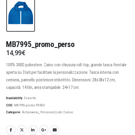
MB7995_promo_perso
14,99
€
100% 300D poliestere. Zaino con chiusura roll-top, grande tasca frontale
aperta su 3 lati per facilitare la personalizzazione. Tasca interna con
cerniera, pannello posteriore imbottito. Dimensioni: 28x38x12 cm,
capacità: 14 litri, area stampabile: 24×17 cm.
Availability:
Esaurito
COD:
MB7995-promo-PERSO
Categorie:
Actionwear
,
Personalizzato Camac