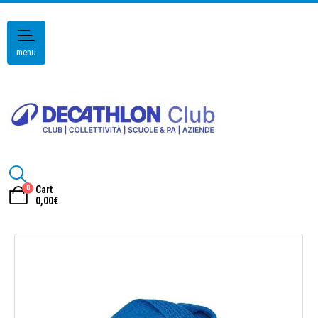
menu
0
Cart
0,00
€