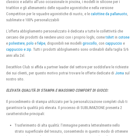
classico e adatto all’uso occasionale in piscina, i modelli in silicone per i
triathlon e gli allenamento delle squadre agonistiche e nella versione
Competition per le squadre agonistiche di nuoto, e le
calottine da pallanuoto
,
sublimate e 100% personalizzabili
L’offerta abbigliamento personalizzato è dedicata a tutte le collettività che
cercano dei prodotti da rendere unici con i proprio loghi, come
tshirt
in
cotone
e
poliestere
,
polo
e
felpe
, disponibili nei modelli
girocollo
, con
cappuccio
e
cappuccio e zip
. Tutti i prodotti abbigliamento sono ordinabili dalla taglia 5/6
anni alla 2xl.
Decathlon Club si affida a partner leader del settore per soddisfare le richieste
dei sui clienti, per questo motivo potrai trovare le offerte dedicate di
Joma
sul
nostro sito.
ELEVATA QUALITÀ DI STAMPA E MASSIMO COMFORT DI GIOCO:
Il procedimento di stampa utilizzato per la personalizzazione completi club ti
garantisce la qualità più elevata. Il processo di SUBLIMAZIONE presenta 2
caratteristiche principali:
Trasferimento di alta qualità: l’immagine penetra letteralmente nello
strato superficiale del tessuto, consentendo in questo modo di ottenere