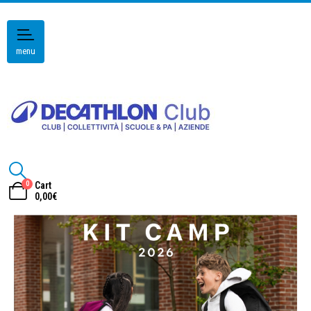
menu
0
Cart
0,00
€