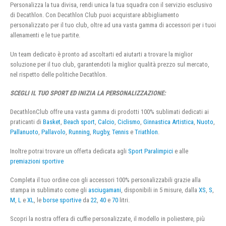
Personalizza la tua divisa, rendi unica la tua squadra con il servizio esclusivo
di Decathlon. Con Decathlon Club puoi acquistare abbigliamento
personalizzato per il tuo club, oltre ad una vasta gamma di accessori per i tuoi
allenamenti e le tue partite.
Un team dedicato è pronto ad ascoltarti ed aiutarti a trovare la miglior
soluzione per il tuo club, garantendoti la miglior qualità prezzo sul mercato,
nel rispetto delle politiche Decathlon.
SCEGLI IL TUO SPORT ED INIZIA LA PERSONALIZZAZIONE:
DecathlonClub offre una vasta gamma di prodotti 100% sublimati dedicati ai
praticanti di
Basket
,
Beach sport
,
Calcio
,
Ciclismo
,
Ginnastica Artistica
,
Nuoto
,
Pallanuoto
,
Pallavolo
,
Running
,
Rugby
,
Tennis
e
Triathlon
.
Inoltre potrai trovare un offerta dedicata agli
Sport Paralimpici
e alle
premiazioni sportive
Completa il tuo ordine con gli accessori 100% personalizzabili grazie alla
stampa in sublimato come gli
asciugamani
, disponibili in 5 misure, dalla
XS
,
S
,
M
,
L
e
XL
, le
borse sportive
da
22
,
40
e
70
litri.
Scopri la nostra offera di cuffie personalizzate, il modello in poliestere, più