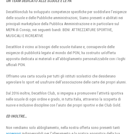
UN TEAM DEDICATO ALLE SCUOLE E LE PA
Decathlonclub ha sviluppato competenze specifiche per soddisfare l’esigenze
delle scuole e delle Pubbliche amministrazioni, Siamo presenti e abilitati nei
principali marketplace della Pubblica Amministrazione e in particolare sul
MEPA di Consip, nei seguenti bandi: BENI: ATTREZZATURE SPORTIVE,
MUSICALI E RICREATIVE
Decathlon è vicino ai bisogni delle scuole italiane e, consapevole delle
esigenze di pubblicità legate al mondo del PON, ha costruito un’offerta
apposita dedicata ai materiali e all’abbigliamento personalizzabile con i loghi
ufficiali PON.
Offriamo una carta scuola per tutti gli istituti scolastici che desiderano
agevolare lo sport ed usufruire dell’associazione delle carte dei propri alunni.
Dal 2016 inoltre, Decathlon Club, si impegna a promuovere l’attività sportiva
nelle scuole di ogni ordine e grado, in tutta Italia, attraverso la scoperta di
nuove e inclusive discipline con l’aiuto dei propri sportivi e dei Club Gold.
ED INOLTRE…
Non vendiamo solo abbigliamento, nella nostra offerta sono presenti tanti
accessori
indispensabili per l’allenamento e la pratica agonistica della tua